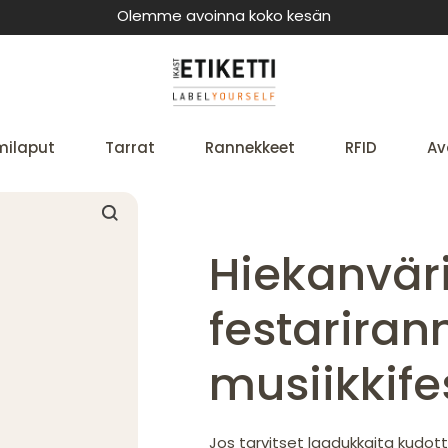
Olemme avoinna koko kesän
milaput
Tarrat
Rannekkeet
RFID
Av
Hiekanvär
festariran
musiikkifes
Jos tarvitset laadukkaita kudott