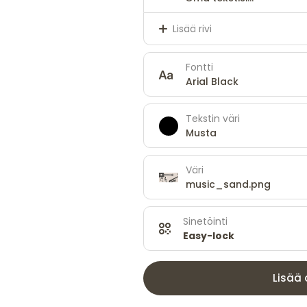
Lisää rivi
Fontti
Arial Black
Tekstin väri
Musta
Väri
music_sand.png
Sinetöinti
Easy-lock
Lisää 