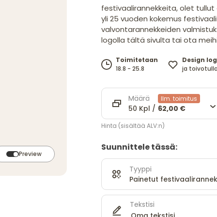
festivaalirannekkeita, olet tullut
yli 25 vuoden kokemus festivaal
valvontarannekkeiden valmistukse
logolla tältä sivulta tai ota mei
Design log
Toimitetaan
ja toivotulla
18.8 - 25.8
Määrä
Ilm. toimitus
50 Kpl /
62,00 €
Hinta (sisältää ALV:n)
Suunnittele tässä:
Preview
Tyyppi
Painetut festivaalirannek
Tekstisi