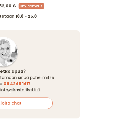
62,00 €
Ilm. toimitus
itetaan
18.8 - 25.8
setko apua?
tamaan sinua puhelimitse
sa
09 4245 1417
a
info@ikastetiketti.fi
.
oita chat