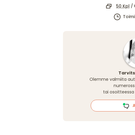
50 Kpl
/
Toim
Tarvit
Olemme valmiita aut
numeros
tai osoitteess
Al