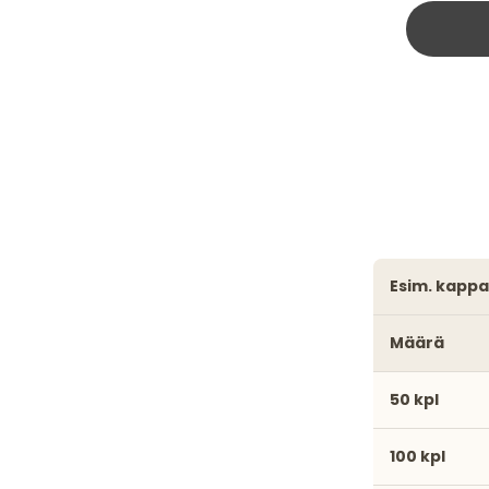
esim. kapp
Määrä
50 kpl
100 kpl