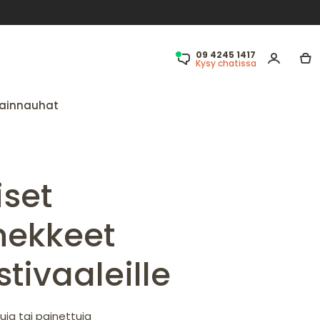
09 4245 1417
Kysy chatissa
ainnauhat
iset
nekkeet
tivaaleille
uja tai painettuja