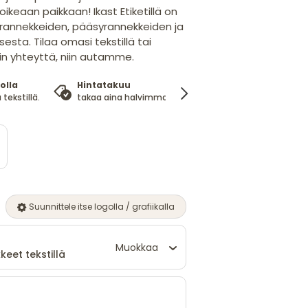
 oikeaan paikkaan! Ikast Etiketillä on
irannekkeiden, pääsyrannekkeiden ja
sta. Tilaa omasi tekstillä tai
hin yhteyttä, niin autamme.
olla
Hintatakuu
100%
 tekstillä.
takaa aina halvimman hinnan
tyytyväisyysta
Suunnittele itse logolla / grafiikalla
Muokkaa
keet tekstillä