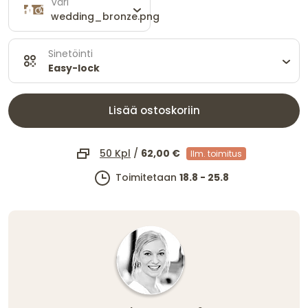
Väri
wedding_bronze.png
Sinetöinti
Easy-lock
Lisää ostoskoriin
50 Kpl
/
62,00 €
Ilm. toimitus
Toimitetaan
18.8 - 25.8