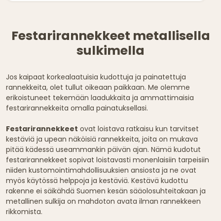
Festarirannekkeet metallisella
sulkimella
Jos kaipaat korkealaatuisia kudottuja ja painatettuja
rannekkeita, olet tullut oikeaan paikkaan. Me olemme
erikoistuneet tekemään laadukkaita ja ammattimaisia
festarirannekkeita omalla painatuksellasi.
Festarirannekkeet
ovat loistava ratkaisu kun tarvitset
kestäviä ja upean näköisiä rannekkeita, joita on mukava
pitää kädessä useammankin päivän ajan. Nämä kudotut
festarirannekkeet sopivat loistavasti monenlaisiin tarpeisiin
niiden kustomointimahdollisuuksien ansiosta ja ne ovat
myös käytössä helppoja ja kestäviä. Kestävä kudottu
rakenne ei säikähdä Suomen kesän sääolosuhteitakaan ja
metallinen sulkija on mahdoton avata ilman rannekkeen
rikkomista.