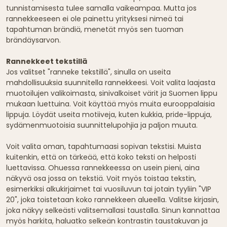
tunnistamisesta tulee samalla vaikeampaa. Mutta jos
rannekkeeseen ei ole painettu yrityksesi nimeä tai
tapahtuman brändiä, menetät myös sen tuoman
brändäysarvon.
Rannekkeet tekstillä
Jos valitset "ranneke tekstillä", sinulla on useita
mahdollisuuksia suunnitella rannekkeesi. Voit valita laajasta
muotoilujen valikoimasta, sinivalkoiset värit ja Suomen lippu
mukaan luettuina. Voit käyttää myös muita eurooppalaisia
lippuja. Löydät useita motiiveja, kuten kukkia, pride-lippuja,
sydämenmuotoisia suunnittelupohjia ja paljon muuta.
Voit valita oman, tapahtumaasi sopivan tekstisi. Muista
kuitenkin, että on tärkeää, että koko teksti on helposti
luettavissa. Ohuessa rannekkeessa on usein pieni, aina
näkyvä osa jossa on tekstiä. Voit myös toistaa tekstin,
esimerkiksi alkukirjaimet tai vuosiluvun tai jotain tyyliin "VIP
20", joka toistetaan koko rannekkeen alueella. Valitse kirjasin,
joka näkyy selkeästi valitsemallasi taustalla. Sinun kannattaa
myös harkita, haluatko selkeän kontrastin taustakuvan ja