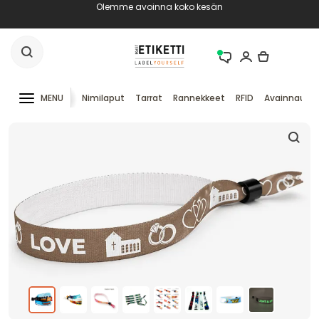
Olemme avoinna koko kesän
MENU
Nimilaput
Tarrat
Rannekkeet
RFID
Avainnauha