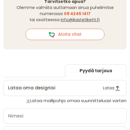
Tarvitsetko apua?
Olemme valmiita auttamaan sinua puhelimitse
numerossa
09 4245 1417
tai osoitteessa
info@ikastetiketti.fi
.
Aloita chat
Pyydä tarjous
Lataa oma designisi
Lataa
Lataa mallipohja omaa suunnitteluasi varten