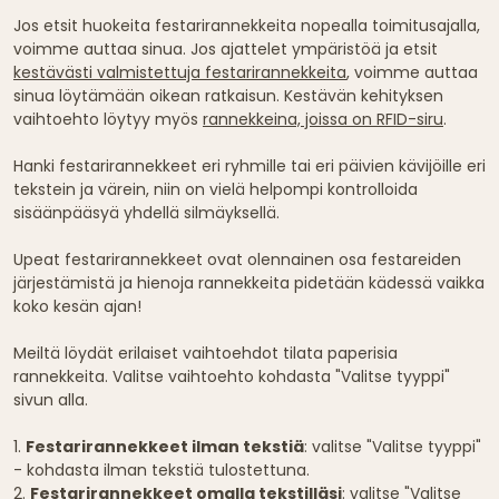
Jos etsit huokeita festarirannekkeita nopealla toimitusajalla,
voimme auttaa sinua. Jos ajattelet ympäristöä ja etsit
kestävästi valmistettuja festarirannekkeita
, voimme auttaa
sinua löytämään oikean ratkaisun. Kestävän kehityksen
vaihtoehto löytyy myös
rannekkeina, joissa on RFID-siru
.
Hanki festarirannekkeet eri ryhmille tai eri päivien kävijöille eri
tekstein ja värein, niin on vielä helpompi kontrolloida
sisäänpääsyä yhdellä silmäyksellä.
Upeat festarirannekkeet ovat olennainen osa festareiden
järjestämistä ja hienoja rannekkeita pidetään kädessä vaikka
koko kesän ajan!
Meiltä löydät erilaiset vaihtoehdot tilata paperisia
rannekkeita. Valitse vaihtoehto kohdasta "Valitse tyyppi"
sivun alla.
1.
Festarirannekkeet ilman tekstiä
: valitse "Valitse tyyppi"
- kohdasta ilman tekstiä tulostettuna.
2.
Festarirannekkeet omalla tekstilläsi
: valitse "Valitse