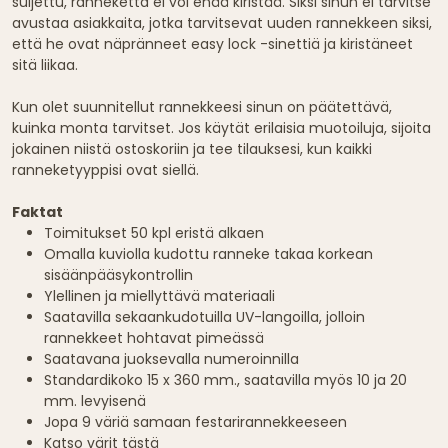
suljettu, ranneketta ei voi enää kiristää. Siksi sinun ei tarvitse
avustaa asiakkaita, jotka tarvitsevat uuden rannekkeen siksi,
että he ovat näpränneet easy lock -sinettiä ja kiristäneet
sitä liikaa.
Kun olet suunnitellut rannekkeesi sinun on päätettävä,
kuinka monta tarvitset. Jos käytät erilaisia muotoiluja, sijoita
jokainen niistä ostoskoriin ja tee tilauksesi, kun kaikki
ranneketyyppisi ovat siellä.
Faktat
Toimitukset 50 kpl eristä alkaen
Omalla kuviolla kudottu ranneke takaa korkean
sisäänpääsykontrollin
Ylellinen ja miellyttävä materiaali
Saatavilla sekaankudotuilla UV-langoilla, jolloin
rannekkeet hohtavat pimeässä
Saatavana juoksevalla numeroinnilla
Standardikoko 15 x 360 mm., saatavilla myös 10 ja 20
mm. levyisenä
Jopa 9 väriä samaan festarirannekkeeseen
Katso värit tästä