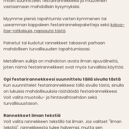
miten suunnittelet festarirannekkeesi ja muutenkin
vastaamaan mahdollisiin kysymyksiisi.
Myymme pieniä tapahtumia varten kymmenen tai
useamman kappaleen festarirannekepaketteja sekä
kokoa-
itse-ratkaisuja, napsauta tästä
.
Painetut tai kudotut rannekkeet takaavat parhaan
mahdollisen turvallisuuden tapahtumissasi.
Metallinen sulkija on mahdoton avata ilman apuvälineitä,
joten nämä festarirannekkeet ovat myös turvallisia käyttää.
Opi festarirannekkeesi suunnittelu tällä sivulla tästä
Kun suunnittelet festarirannekkeesi tällä sivulla tästä, sinulla
on lukuisia mahdollisuuksia räätälöidä festarirannekkeesi.
Voit valita muotoilu- ja hintavaihtoehdon sekä
turvallisuustason.
Rannekkeet ilman tekstiä
Voit valita rannekkeen tekstillä tai ilman. Jos valitset "ilman
tekstiä", rannekkeesta tulee halvempi, mutta sen