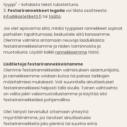
tyyppi" - kohdasta teksti tulostettuna.
3.
Festarirannekkeet logolla
voi tilata osoitteesta
info@ikastetiketti.fi
tai
täältä
.
Jos olet epävarma siitä, minkä tyyppiset rannekkeet sopivat
parhaiten tapahtumaasi, keskustele siitä kanssamme.
Olemme valmiina antamaan neuvoja laadukkaista
festarirannekkeistamme ja niiden toiminnoista ja
muotoilusta. Löydät kaikki
rannekkeemme
tästä.
Lisätietoja festarirannekkeistamme
Olemme festarirannekkeiden valmistuksen asiantuntijoita,
ja rannekkeemme voidaan kutoa tai painaa tarkkojen
määritelmiesi mukaisesti. Voit suunnitella ainutlaatuiset
festarirannekkeesi helposti tällä sivulla. Toinen vaihtoehto
on valita jokin vakiomuotoiluistamme ja käyttää sitä
festarirannekkeidesi pohjamallina.
Olet tietysti tervetullut ottamaan yhteyttä
myyntitiimiimme, jos tarvitset ainutlaatuisia
festarirannekkeita joko pieninä tai suurina erinä.