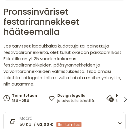
Pronssinväriset
festarirannekkeet
hääteemalla
Jos tarvitset laadukkaita kudottuja tai painettuja
festivaalirannekkeita, olet tullut oikeaan paikkaan! Ikast
Etiketillä on yli 25 vuoden kokemus
festivaalirannekkeiden, pääsyrannekkeiden ja
valvontarannekkeiden valmistuksesta. Tilaa omasi
tekstillä tai logolla tältä sivulta tai ota meihin yhteyttä,
niin autamme.
Design logolla
Toimitetaan
Hinta
ja toivotulla tekstillä.
18.8 - 25.8
takaa 
Määrä
50 Kpl /
62,00 €
Ilm. toimitus