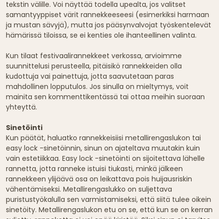
tekstin välille. Voi näyttää todella upealta, jos valitset
samantyyppiset värit rannekkeeseesi (esimerkiksi harmaan
ja mustan sävyjä), mutta jos pääsynvalvojat työskentelevät
hämärissä tiloissa, se ei kenties ole ihanteellinen valinta.
Kun tilaat festivaalirannekkeet verkossa, arvioimme
suunnittelusi perusteella, pitäisikö rannekkeiden olla
kudottuja vai painettuja, jotta saavutetaan paras
mahdollinen lopputulos. Jos sinulla on mieltymys, voit
mainita sen kommenttikentässä tai ottaa meihin suoraan
yhteyttä.
Sinetöinti
Kun päätät, haluatko rannekkeisiisi metallirengaslukon tai
easy lock -sinetöinnin, sinun on ajateltava muutakin kuin
vain estetiikkaa. Easy lock -sinetöinti on sijoitettava lähelle
rannetta, jotta ranneke istuisi tiukasti, minkä jälkeen
rannekkeen ylijäävä osa on leikattava pois huijausriskin
vähentämiseksi. Metallirengaslukko on suljettava
puristustyökalulla sen varmistamiseksi, että siitä tulee oikein
sinetöity. Metallirengaslukon etu on se, että kun se on kerran