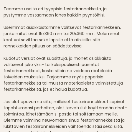
Teemme useita eri tyyppisiä festarirannekkeita, ja
pystymme vastaamaan lähes kaikkiin pyyntöihisi.
Useimmat asiakkaistamme valitsevat festarirannekkeen,
jonka mitat ovat 15x360 mm tai 20x360 mm. Molemmat
koot voi sovittaa sekä lapsille että aikuisille, sillä
rannekkeiden pituus on säädettävissä.
Kudotut versiot ovat suosittuja, ja monet asiakkaista
valitsevat joko yksi- tai kaksipuolisesti painetut
festarirannekkeet, koska silloin ne voidaan räätälöidä
toiveiden mukaisiksi. Tarjoamme myös
paperisia
festarirannekkeita
tai muista materiaaleista valmistettuja
festarirannekkeita, jos et halua kudottua.
Jos olet epävarma siitä, millaiset festarirannekkeet sopivat
tapahtumaasi parhaiten, olet tervetullut käyttämään chat-
toimintoa, lähettämään
s-postia
tai soittamaan meille.
Olemme valmiina neuvomaan sinua festarirannekkeista ja
lukittavien festarirannekkeiden vaihtoehdoistasi sekä siitä,