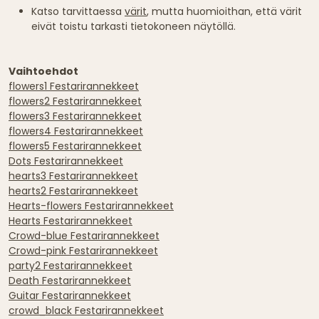
Katso tarvittaessa
värit
, mutta huomioithan, että värit
eivät toistu tarkasti tietokoneen näytöllä.
Vaihtoehdot
flowers1 Festarirannekkeet
flowers2 Festarirannekkeet
flowers3 Festarirannekkeet
flowers4 Festarirannekkeet
flowers5 Festarirannekkeet
Dots Festarirannekkeet
hearts3 Festarirannekkeet
hearts2 Festarirannekkeet
Hearts-flowers Festarirannekkeet
Hearts Festarirannekkeet
Crowd-blue Festarirannekkeet
Crowd-pink Festarirannekkeet
party2 Festarirannekkeet
Death Festarirannekkeet
Guitar Festarirannekkeet
crowd_black Festarirannekkeet