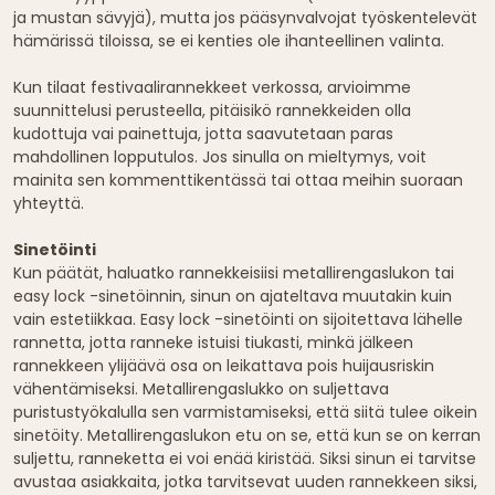
ja mustan sävyjä), mutta jos pääsynvalvojat työskentelevät
hämärissä tiloissa, se ei kenties ole ihanteellinen valinta.
Kun tilaat festivaalirannekkeet verkossa, arvioimme
suunnittelusi perusteella, pitäisikö rannekkeiden olla
kudottuja vai painettuja, jotta saavutetaan paras
mahdollinen lopputulos. Jos sinulla on mieltymys, voit
mainita sen kommenttikentässä tai ottaa meihin suoraan
yhteyttä.
Sinetöinti
Kun päätät, haluatko rannekkeisiisi metallirengaslukon tai
easy lock -sinetöinnin, sinun on ajateltava muutakin kuin
vain estetiikkaa. Easy lock -sinetöinti on sijoitettava lähelle
rannetta, jotta ranneke istuisi tiukasti, minkä jälkeen
rannekkeen ylijäävä osa on leikattava pois huijausriskin
vähentämiseksi. Metallirengaslukko on suljettava
puristustyökalulla sen varmistamiseksi, että siitä tulee oikein
sinetöity. Metallirengaslukon etu on se, että kun se on kerran
suljettu, ranneketta ei voi enää kiristää. Siksi sinun ei tarvitse
avustaa asiakkaita, jotka tarvitsevat uuden rannekkeen siksi,