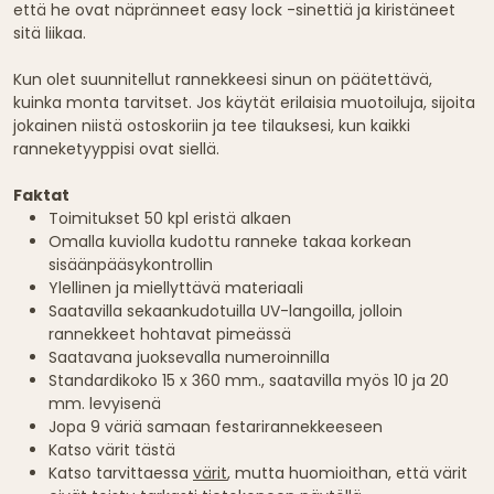
että he ovat näpränneet easy lock -sinettiä ja kiristäneet
sitä liikaa.
Kun olet suunnitellut rannekkeesi sinun on päätettävä,
kuinka monta tarvitset. Jos käytät erilaisia muotoiluja, sijoita
jokainen niistä ostoskoriin ja tee tilauksesi, kun kaikki
ranneketyyppisi ovat siellä.
Faktat
Toimitukset 50 kpl eristä alkaen
Omalla kuviolla kudottu ranneke takaa korkean
sisäänpääsykontrollin
Ylellinen ja miellyttävä materiaali
Saatavilla sekaankudotuilla UV-langoilla, jolloin
rannekkeet hohtavat pimeässä
Saatavana juoksevalla numeroinnilla
Standardikoko 15 x 360 mm., saatavilla myös 10 ja 20
mm. levyisenä
Jopa 9 väriä samaan festarirannekkeeseen
Katso värit tästä
Katso tarvittaessa
värit
, mutta huomioithan, että värit