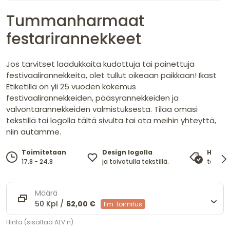
Tummanharmaat
festarirannekkeet
Jos tarvitset laadukkaita kudottuja tai painettuja
festivaalirannekkeita, olet tullut oikeaan paikkaan! Ikast
Etiketillä on yli 25 vuoden kokemus
festivaalirannekkeiden, pääsyrannekkeiden ja
valvontarannekkeiden valmistuksesta. Tilaa omasi
tekstillä tai logolla tältä sivulta tai ota meihin yhteyttä,
niin autamme.
Design logolla
Toimitetaan
Hinta
ja toivotulla tekstillä.
17.8 - 24.8
takaa 
Määrä
50 Kpl /
62,00 €
Ilm. toimitus
Hinta (sisältää ALV:n)