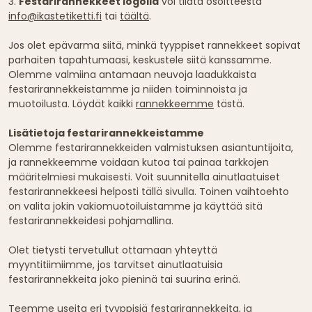
3.
Festarirannekkeet logolla
voi tilata osoitteesta
info@ikastetiketti.fi
tai
täältä
.
Jos olet epävarma siitä, minkä tyyppiset rannekkeet sopivat
parhaiten tapahtumaasi, keskustele siitä kanssamme.
Olemme valmiina antamaan neuvoja laadukkaista
festarirannekkeistamme ja niiden toiminnoista ja
muotoilusta. Löydät kaikki
rannekkeemme
tästä.
Lisätietoja festarirannekkeistamme
Olemme festarirannekkeiden valmistuksen asiantuntijoita,
ja rannekkeemme voidaan kutoa tai painaa tarkkojen
määritelmiesi mukaisesti. Voit suunnitella ainutlaatuiset
festarirannekkeesi helposti tällä sivulla. Toinen vaihtoehto
on valita jokin vakiomuotoiluistamme ja käyttää sitä
festarirannekkeidesi pohjamallina.
Olet tietysti tervetullut ottamaan yhteyttä
myyntitiimiimme, jos tarvitset ainutlaatuisia
festarirannekkeita joko pieninä tai suurina erinä.
Teemme useita eri tyyppisiä festarirannekkeita, ja