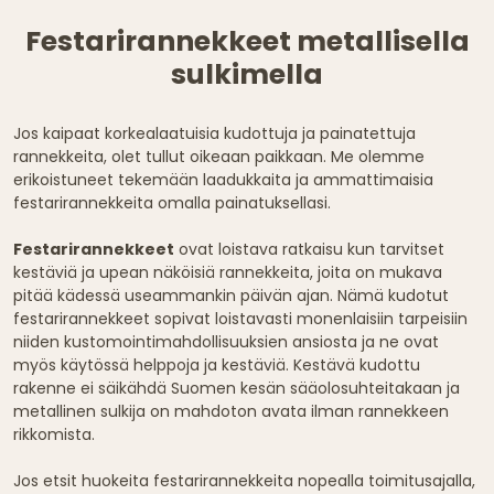
Festarirannekkeet metallisella
sulkimella
Jos kaipaat korkealaatuisia kudottuja ja painatettuja
rannekkeita, olet tullut oikeaan paikkaan. Me olemme
erikoistuneet tekemään laadukkaita ja ammattimaisia
festarirannekkeita omalla painatuksellasi.
Festarirannekkeet
ovat loistava ratkaisu kun tarvitset
kestäviä ja upean näköisiä rannekkeita, joita on mukava
pitää kädessä useammankin päivän ajan. Nämä kudotut
festarirannekkeet sopivat loistavasti monenlaisiin tarpeisiin
niiden kustomointimahdollisuuksien ansiosta ja ne ovat
myös käytössä helppoja ja kestäviä. Kestävä kudottu
rakenne ei säikähdä Suomen kesän sääolosuhteitakaan ja
metallinen sulkija on mahdoton avata ilman rannekkeen
rikkomista.
Jos etsit huokeita festarirannekkeita nopealla toimitusajalla,