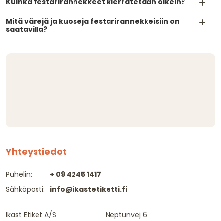
Kuinka festarirannekkeet kierrätetään oikein?
Mitä värejä ja kuoseja festarirannekkeisiin on
saatavilla?
Yhteystiedot
Puhelin:
+ 09 4245 1417
Sähköposti:
info@ikastetiketti.fi
Ikast Etiket A/S
Neptunvej 6