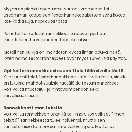
Myymme pieniä tapahtumia varten kymmenen tai
useamman kappaleen festarirannekepaketteja sekä
kokoa-
itse-ratkaisuja, napsauta tästä
.
Painetut tai kudotut rannekkeet takaavat parhaan
mahdollisen turvallisuuden tapahtumissasi.
Metallinen sulkija on mahdoton avata ilman apuvälineitä,
joten nämä festarirannekkeet ovat myös turvallisia käyttää.
Opi festarirannekkeesi suunnittelu tällä sivulla tästä
Kun suunnittelet festarirannekkeesi tällä sivulla tästä, sinulla
on lukuisia mahdollisuuksia räätälöidä festarirannekkeesi.
Voit valita muotoilu- ja hintavaihtoehdon sekä
turvallisuustason.
Rannekkeet ilman tekstiä
Voit valita rannekkeen tekstillä tai ilman. Jos valitset "ilman
tekstiä", rannekkeesta tulee halvempi, mutta sen
tunnistamisesta tulee samalla vaikeampaa. Mutta jos