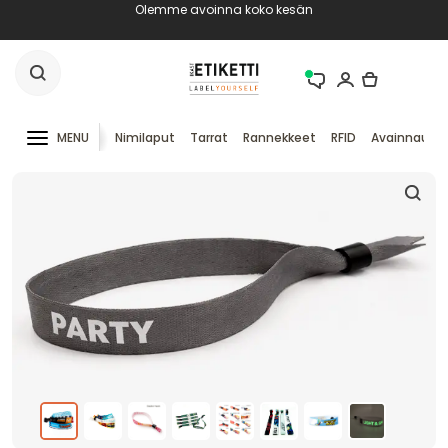
Olemme avoinna koko kesän
MENU
Nimilaput
Tarrat
Rannekkeet
RFID
Avainnauha