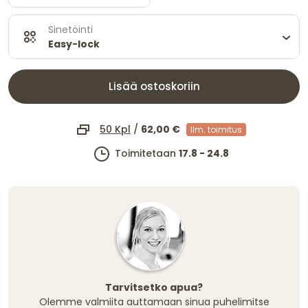
Sinetöinti
Easy-lock
Lisää ostoskoriin
50 Kpl
/
62,00 €
Ilm. toimitus
Toimitetaan
17.8 - 24.8
Tarvitsetko apua?
Olemme valmiita auttamaan sinua puhelimitse