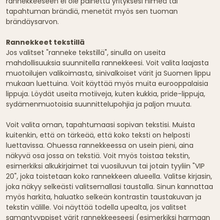
rannekkeeseen ei ole painettu yrityksesi nimeä tai
tapahtuman brändiä, menetät myös sen tuoman
brändäysarvon.
Rannekkeet tekstillä
Jos valitset "ranneke tekstillä", sinulla on useita
mahdollisuuksia suunnitella rannekkeesi. Voit valita laajasta
muotoilujen valikoimasta, sinivalkoiset värit ja Suomen lippu
mukaan luettuina. Voit käyttää myös muita eurooppalaisia
lippuja. Löydät useita motiiveja, kuten kukkia, pride-lippuja,
sydämenmuotoisia suunnittelupohjia ja paljon muuta.
Voit valita oman, tapahtumaasi sopivan tekstisi. Muista
kuitenkin, että on tärkeää, että koko teksti on helposti
luettavissa. Ohuessa rannekkeessa on usein pieni, aina
näkyvä osa jossa on tekstiä. Voit myös toistaa tekstin,
esimerkiksi alkukirjaimet tai vuosiluvun tai jotain tyyliin "VIP
20", joka toistetaan koko rannekkeen alueella. Valitse kirjasin,
joka näkyy selkeästi valitsemallasi taustalla. Sinun kannattaa
myös harkita, haluatko selkeän kontrastin taustakuvan ja
tekstin välille. Voi näyttää todella upealta, jos valitset
samantyyppiset värit rannekkeeseesi (esimerkiksi harmaan