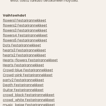
eivät toistu tarkasti tietokoneen näytöllä.
Vaihtoehdot
flowers1 Festarirannekkeet
flowers2 Festarirannekkeet
flowers3 Festarirannekkeet
flowers4 Festarirannekkeet
flowers5 Festarirannekkeet
Dots Festarirannekkeet
hearts3 Festarirannekkeet
hearts2 Festarirannekkeet
Hearts-flowers Festarirannekkeet
Hearts Festarirannekkeet
Crowd-blue Festarirannekkeet
Crowd-pink Festarirannekkeet
party2 Festarirannekkeet
Death Festarirannekkeet
Guitar Festarirannekkeet
crowd_black Festarirannekkeet
crowd_white Festarirannekkeet
music_beige Festarirannekkeet