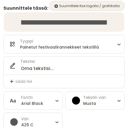
Suunnittele itse logolla / grafiikalla
Suunnittele tässä:
Tyyppi
Painetut festivaalirannekkeet tekstillä
Tekstisi
Lisää rivi
Fontti
Tekstin väri
Arial Black
Musta
Väri
425 C