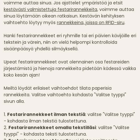
voimme auttaa sinua. Jos ajattelet ympäristöä ja etsit
kestävästi valmistettuja festarirannekkeita
, voimme auttaa
sinua löytämään oikean ratkaisun. Kestävän kehityksen
vaihtoehto löytyy myös
rannekkeina, joissa on RFID-siru
.
Hanki festarirannekkeet eri ryhmille tai eri päivien kävijöille eri
tekstein ja värein, niin on vielä helpompi kontrolloida
sisäänpääsyä yhdellä silmäyksellä.
Upeat festarirannekkeet ovat olennainen osa festareiden
järjestämistä ja hienoja rannekkeita pidetään kädessä vaikka
koko kesän ajan!
Meiltä löydät erilaiset vaihtoehdot tilata paperisia
rannekkeita. Valitse vaihtoehto kohdasta "Valitse tyyppi"
sivun alla.
1.
Festarirannekkeet ilman tekstiä
: valitse "Valitse tyyppi"
- kohdasta ilman tekstiä tulostettuna.
2.
Festarirannekkeet omalla tekstilläsi
: valitse "Valitse
tyyppi" - kohdasta teksti tulostettuna.