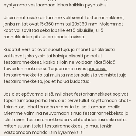
pystymme vastaamaan lähes kaikkiin pyyntöihisi.
Useimmat asiakkaistamme valitsevat festarirannekkeen,
jonka mitat ovat 15x360 mm tai 20x360 mm. Molemmat
koot voi sovittaa sekä lapsille että aikuisille, sillä
rannekkeiden pituus on säädettävissä.
Kudotut versiot ovat suosittuja, ja monet asiakkaista
valitsevat joko yksi- tai kaksipuolisesti painetut
festarirannekkeet, koska silloin ne voidaan räätälöidä
toiveiden mukaisiksi. Tarjoamme myös
paperisia
festarirannekkeita
tai muista materiaaleista valmistettuja
festarirannekkeita, jos et halua kudottua.
Jos olet epävarma siitä, millaiset festarirannekkeet sopivat
tapahtumaasi parhaiten, olet tervetullut käyttämään chat-
toimintoa, lähettämään
s-postia
tai soittamaan meille.
Olemme valmiina neuvomaan sinua festarirannekkeista ja
lukittavien festarirannekkeiden vaihtoehdoistasi sekä siitä,
miten suunnittelet festarirannekkeesi ja muutenkin
vastaamaan mahdollisiin kysymyksiisi.