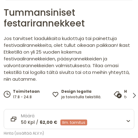
Tummansiniset
festarirannekkeet
Jos tarvitset laadukkaita kudottuja tai painettuja
festivaalirannekkeita, olet tullut oikeaan paikkaan! Ikast
Etiketillä on yli 25 vuoden kokemus
festivaalirannekkeiden, pääsyrannekkeiden ja
valvontarannekkeiden valmistuksesta. Tilaa omasi
tekstillä tai logolla tältä sivulta tai ota meihin yhteyttä,
niin autamme.
Design logolla
Toimitetaan
Hinta
ja toivotulla tekstillä.
17.8 - 24.8
takaa 
Määrä
50 Kpl /
62,00 €
Ilm. toimitus
Hinta (sisältää ALV:n)