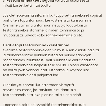
3.
Festarirannekkeet logolla
voi tilata osoitteesta
info@ikastetiketti.fi
tai
täältä
.
Jos olet epävarma siitä, minkä tyyppiset rannekkeet sopivat
parhaiten tapahtumaasi, keskustele siitä kanssamme.
Olemme valmiina antamaan neuvoja laadukkaista
festarirannekkeistamme ja niiden toiminnoista ja
muotoilusta. Löydät kaikki
rannekkeemme
tästä.
Lisätietoja festarirannekkeistamme
Olemme festarirannekkeiden valmistuksen asiantuntijoita,
ja rannekkeemme voidaan kutoa tai painaa tarkkojen
määritelmiesi mukaisesti. Voit suunnitella ainutlaatuiset
festarirannekkeesi helposti tällä sivulla. Toinen vaihtoehto
on valita jokin vakiomuotoiluistamme ja käyttää sitä
festarirannekkeidesi pohjamallina.
Olet tietysti tervetullut ottamaan yhteyttä
myyntitiimiimme, jos tarvitset ainutlaatuisia
festarirannekkeita joko pieninä tai suurina erinä.
Teemme useita eri tyyppisiä festarirannekkeita, ja