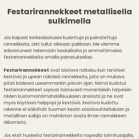
Festarirannekkeet metallisella
sulkimella
Jos kaipaat korkealaatuisia kudottuja ja painatettuja
rannekkeita, olet tullut oikeaan paikkaan. Me olemme
erikoistuneet tekemään laadukkaita ja ammattimaisia
festarirannekkeita omalla painatuksellasi.
Festarirannekkeet
ovat loistava ratkaisu kun tarvitset
kestäviä ja upean näköisiä rannekkeita, joita on mukava
pitää kädessä useammankin päivän ajan. Nämä kudotut
festarirannekkeet sopivat loistavasti monenlaisiin tarpeisiin
niiden kustomointimahdollisuuksien ansiosta ja ne ovat
myös käytössä helppoja ja kestäviä. Kestävä kudottu
rakenne ei säikähdä Suomen kesän sääolosuhteitakaan ja
metallinen sulkija on mahdoton avata ilman rannekkeen
rikkomista.
Jos etsit huokeita festarirannekkeita nopealla toimitusajalla,