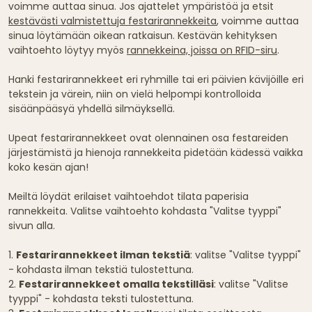
voimme auttaa sinua. Jos ajattelet ympäristöä ja etsit
kestävästi valmistettuja festarirannekkeita
, voimme auttaa
sinua löytämään oikean ratkaisun. Kestävän kehityksen
vaihtoehto löytyy myös
rannekkeina, joissa on RFID-siru
.
Hanki festarirannekkeet eri ryhmille tai eri päivien kävijöille eri
tekstein ja värein, niin on vielä helpompi kontrolloida
sisäänpääsyä yhdellä silmäyksellä.
Upeat festarirannekkeet ovat olennainen osa festareiden
järjestämistä ja hienoja rannekkeita pidetään kädessä vaikka
koko kesän ajan!
Meiltä löydät erilaiset vaihtoehdot tilata paperisia
rannekkeita. Valitse vaihtoehto kohdasta "Valitse tyyppi"
sivun alla.
1.
Festarirannekkeet ilman tekstiä
: valitse "Valitse tyyppi"
- kohdasta ilman tekstiä tulostettuna.
2.
Festarirannekkeet omalla tekstilläsi
: valitse "Valitse
tyyppi" - kohdasta teksti tulostettuna.