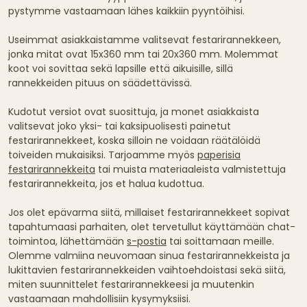
pystymme vastaamaan lähes kaikkiin pyyntöihisi.
Useimmat asiakkaistamme valitsevat festarirannekkeen,
jonka mitat ovat 15x360 mm tai 20x360 mm. Molemmat
koot voi sovittaa sekä lapsille että aikuisille, sillä
rannekkeiden pituus on säädettävissä.
Kudotut versiot ovat suosittuja, ja monet asiakkaista
valitsevat joko yksi- tai kaksipuolisesti painetut
festarirannekkeet, koska silloin ne voidaan räätälöidä
toiveiden mukaisiksi. Tarjoamme myös
paperisia
festarirannekkeita
tai muista materiaaleista valmistettuja
festarirannekkeita, jos et halua kudottua.
Jos olet epävarma siitä, millaiset festarirannekkeet sopivat
tapahtumaasi parhaiten, olet tervetullut käyttämään chat-
toimintoa, lähettämään
s-postia
tai soittamaan meille.
Olemme valmiina neuvomaan sinua festarirannekkeista ja
lukittavien festarirannekkeiden vaihtoehdoistasi sekä siitä,
miten suunnittelet festarirannekkeesi ja muutenkin
vastaamaan mahdollisiin kysymyksiisi.