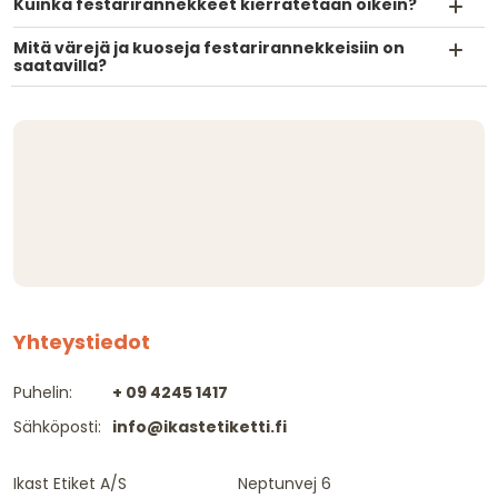
Kuinka festarirannekkeet kierrätetään oikein?
Mitä värejä ja kuoseja festarirannekkeisiin on
saatavilla?
Yhteystiedot
Puhelin:
+ 09 4245 1417
Sähköposti:
info@ikastetiketti.fi
Ikast Etiket A/S
Neptunvej 6