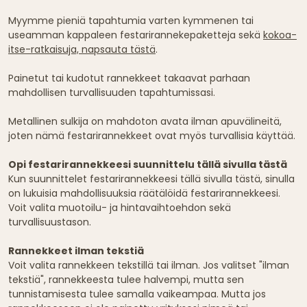
Myymme pieniä tapahtumia varten kymmenen tai
useamman kappaleen festarirannekepaketteja sekä
kokoa-
itse-ratkaisuja, napsauta tästä
.
Painetut tai kudotut rannekkeet takaavat parhaan
mahdollisen turvallisuuden tapahtumissasi.
Metallinen sulkija on mahdoton avata ilman apuvälineitä,
joten nämä festarirannekkeet ovat myös turvallisia käyttää.
Opi festarirannekkeesi suunnittelu tällä sivulla tästä
Kun suunnittelet festarirannekkeesi tällä sivulla tästä, sinulla
on lukuisia mahdollisuuksia räätälöidä festarirannekkeesi.
Voit valita muotoilu- ja hintavaihtoehdon sekä
turvallisuustason.
Rannekkeet ilman tekstiä
Voit valita rannekkeen tekstillä tai ilman. Jos valitset "ilman
tekstiä", rannekkeesta tulee halvempi, mutta sen
tunnistamisesta tulee samalla vaikeampaa. Mutta jos