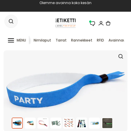
Olemme avoinna koko kesän
MENU
Nimilaput
Tarrat
Rannekkeet
RFID
Avainnauha