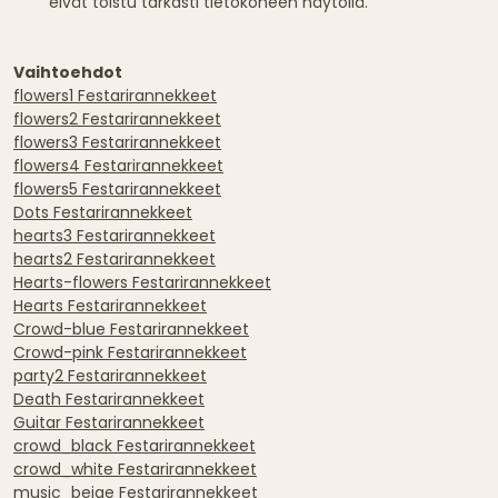
eivät toistu tarkasti tietokoneen näytöllä.
Vaihtoehdot
flowers1 Festarirannekkeet
flowers2 Festarirannekkeet
flowers3 Festarirannekkeet
flowers4 Festarirannekkeet
flowers5 Festarirannekkeet
Dots Festarirannekkeet
hearts3 Festarirannekkeet
hearts2 Festarirannekkeet
Hearts-flowers Festarirannekkeet
Hearts Festarirannekkeet
Crowd-blue Festarirannekkeet
Crowd-pink Festarirannekkeet
party2 Festarirannekkeet
Death Festarirannekkeet
Guitar Festarirannekkeet
crowd_black Festarirannekkeet
crowd_white Festarirannekkeet
music_beige Festarirannekkeet