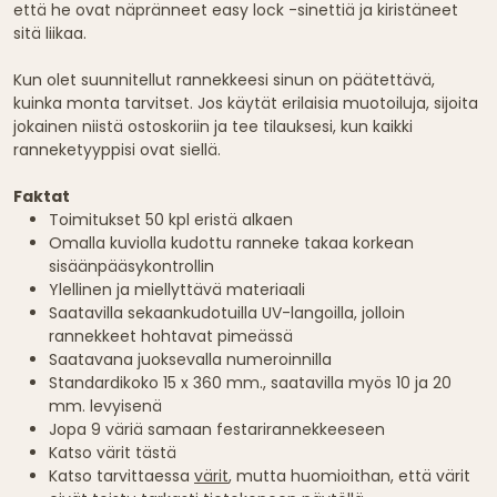
että he ovat näpränneet easy lock -sinettiä ja kiristäneet
sitä liikaa.
Kun olet suunnitellut rannekkeesi sinun on päätettävä,
kuinka monta tarvitset. Jos käytät erilaisia muotoiluja, sijoita
jokainen niistä ostoskoriin ja tee tilauksesi, kun kaikki
ranneketyyppisi ovat siellä.
Faktat
Toimitukset 50 kpl eristä alkaen
Omalla kuviolla kudottu ranneke takaa korkean
sisäänpääsykontrollin
Ylellinen ja miellyttävä materiaali
Saatavilla sekaankudotuilla UV-langoilla, jolloin
rannekkeet hohtavat pimeässä
Saatavana juoksevalla numeroinnilla
Standardikoko 15 x 360 mm., saatavilla myös 10 ja 20
mm. levyisenä
Jopa 9 väriä samaan festarirannekkeeseen
Katso värit tästä
Katso tarvittaessa
värit
, mutta huomioithan, että värit