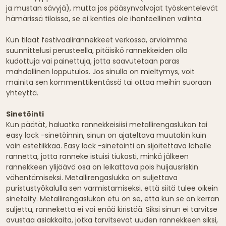
ja mustan sävyjä), mutta jos pääsynvalvojat työskentelevät
hämärissä tiloissa, se ei kenties ole ihanteellinen valinta.
Kun tilaat festivaalirannekkeet verkossa, arvioimme
suunnittelusi perusteella, pitäisikö rannekkeiden olla
kudottuja vai painettuja, jotta saavutetaan paras
mahdollinen lopputulos. Jos sinulla on mieltymys, voit
mainita sen kommenttikentässä tai ottaa meihin suoraan
yhteyttä.
Sinetöinti
Kun päätät, haluatko rannekkeisiisi metallirengaslukon tai
easy lock -sinetöinnin, sinun on ajateltava muutakin kuin
vain estetiikkaa. Easy lock -sinetöinti on sijoitettava lähelle
rannetta, jotta ranneke istuisi tiukasti, minkä jälkeen
rannekkeen ylijäävä osa on leikattava pois huijausriskin
vähentämiseksi. Metallirengaslukko on suljettava
puristustyökalulla sen varmistamiseksi, että siitä tulee oikein
sinetöity. Metallirengaslukon etu on se, että kun se on kerran
suljettu, ranneketta ei voi enää kiristää. Siksi sinun ei tarvitse
avustaa asiakkaita, jotka tarvitsevat uuden rannekkeen siksi,