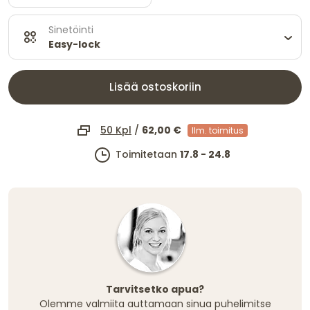
Sinetöinti
Easy-lock
Lisää ostoskoriin
50 Kpl
/
62,00 €
Ilm. toimitus
Toimitetaan
17.8 - 24.8
Tarvitsetko apua?
Olemme valmiita auttamaan sinua puhelimitse