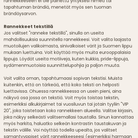
rannekkeeseen ei ole painettu yrityksesi nimeä tai
tapahtuman brändiä, menetät myös sen tuoman
brändäysarvon.
Rannekkeet tekstillä
Jos valitset "ranneke tekstillä", sinulla on useita
mahdollisuuksia suunnitella rannekkeesi. Voit valita laajasta
muotoilujen valikoimasta, sinivalkoiset värit ja Suomen lippu
mukaan luettuina. Voit käyttää myös muita eurooppalaisia
lippuja. Löydät useita motiiveja, kuten kukkia, pride-lippuja,
sydämenmuotoisia suunnittelupohjia ja paljon muuta.
Voit valita oman, tapahtumaasi sopivan tekstisi. Muista
kuitenkin, että on tärkeää, että koko teksti on helposti
luettavissa. Ohuessa rannekkeessa on usein pieni, aina
näkyvä osa jossa on tekstiä. Voit myös toistaa tekstin,
esimerkiksi alkukirjaimet tai vuosiluvun tai jotain tyyliin "VIP
20", joka toistetaan koko rannekkeen alueella. Valitse kirjasin,
joka näkyy selkeästi valitsemallasi taustalla. Sinun kannattaa
myös harkita, haluatko selkeän kontrastin taustakuvan ja
tekstin välille. Voi näyttää todella upealta, jos valitset
samantyyppiset värit rannekkeeseesi (esimerkiksi harmaan