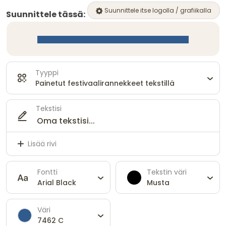
Suunnittele itse logolla / grafiikalla
Suunnittele tässä:
Tyyppi
Painetut festivaalirannekkeet tekstillä
Tekstisi
Lisää rivi
Fontti
Tekstin väri
Arial Black
Musta
Väri
7462 C