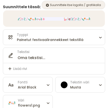
Suunnittele itse logolla / grafiikalla
Suunnittele tässä:
Tyyppi
Painetut festivaalirannekkeet tekstillä
Tekstisi
Lisää rivi
Fontti
Tekstin väri
Arial Black
Musta
Väri
flowers1.png