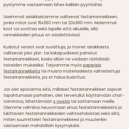
pystymme vastaamaan lähes kaikkiin pyyntöihisi.
Useimmat asiakkaistamme valitsevat festarirannekkeen,
jonka mitat ovat 15x360 mm tai 20x360 mm. Molemmat
koot voi sovittaa sekä lapsille että aikuisille, sillä
rannekkeiden pituus on säädettävissä.
Kudotut versiot ovat suosittuja, ja monet asiakkaista
valitsevat joko yksi- tai kaksipuolisesti painetut
festarirannekkeet, koska silloin ne voidaan räätälöidä
toiveiden mukaisiksi. Tarjoamme myös
paperisia
festarirannekkeita
tai muista materiaaleista valmistettuja
festarirannekkeita, jos et halua kudottua.
Jos olet epävarma siitä, millaiset festarirannekkeet sopivat
tapahtumaasi parhaiten, olet tervetullut käyttämään chat-
toimintoa, lähettämään
s-postia
tai soittamaan meille.
Olemme valmiina neuvomaan sinua festarirannekkeista ja
lukittavien festarirannekkeiden vaihtoehdoistasi sekä siitä,
miten suunnittelet festarirannekkeesi ja muutenkin
vastaamaan mahdollisiin kysymyksiisi.