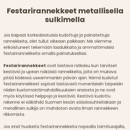
Festarirannekkeet metallisella
sulkimella
Jos kaipaat korkealaatuisia kudottuja ja painatettuja
rannekkeita, olet tullut oikeaan paikkaan. Me olemme
erikoistuneet tekemään laadukkaita ja ammattimaisia
festarirannekkeita omalla painatuksellasi.
Festarirannekkeet
ovat loistava ratkaisu kun tarvitset
kestäviä ja upean näköisiä rannekkeita, joita on mukava
pitää kädessä useammankin päivän ajan. Nämä kudotut
festarirannekkeet sopivat loistavasti monenlaisiin tarpeisiin
niiden kustomointimahdollisuuksien ansiosta ja ne ovat
myös käytössä helppoja ja kestäviä. Kestävä kudottu
rakenne ei säikähdä Suomen kesän sääolosuhteitakaan ja
metallinen sulkija on mahdoton avata ilman rannekkeen
rikkomista.
Jos etsit huokeita festarirannekkeita nopealla toimitusajalla,