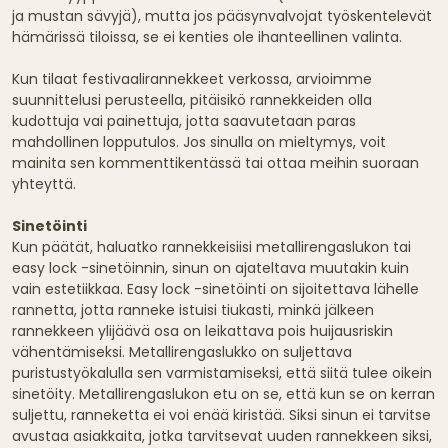
ja mustan sävyjä), mutta jos pääsynvalvojat työskentelevät
hämärissä tiloissa, se ei kenties ole ihanteellinen valinta.
Kun tilaat festivaalirannekkeet verkossa, arvioimme
suunnittelusi perusteella, pitäisikö rannekkeiden olla
kudottuja vai painettuja, jotta saavutetaan paras
mahdollinen lopputulos. Jos sinulla on mieltymys, voit
mainita sen kommenttikentässä tai ottaa meihin suoraan
yhteyttä.
Sinetöinti
Kun päätät, haluatko rannekkeisiisi metallirengaslukon tai
easy lock -sinetöinnin, sinun on ajateltava muutakin kuin
vain estetiikkaa. Easy lock -sinetöinti on sijoitettava lähelle
rannetta, jotta ranneke istuisi tiukasti, minkä jälkeen
rannekkeen ylijäävä osa on leikattava pois huijausriskin
vähentämiseksi. Metallirengaslukko on suljettava
puristustyökalulla sen varmistamiseksi, että siitä tulee oikein
sinetöity. Metallirengaslukon etu on se, että kun se on kerran
suljettu, ranneketta ei voi enää kiristää. Siksi sinun ei tarvitse
avustaa asiakkaita, jotka tarvitsevat uuden rannekkeen siksi,