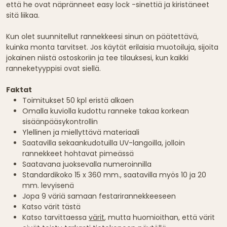
että he ovat näpränneet easy lock -sinettiä ja kiristäneet
sitä liikaa.
Kun olet suunnitellut rannekkeesi sinun on päätettävä,
kuinka monta tarvitset. Jos käytät erilaisia muotoiluja, sijoita
jokainen niistä ostoskoriin ja tee tilauksesi, kun kaikki
ranneketyyppisi ovat siellä.
Faktat
Toimitukset 50 kpl eristä alkaen
Omalla kuviolla kudottu ranneke takaa korkean
sisäänpääsykontrollin
Ylellinen ja miellyttävä materiaali
Saatavilla sekaankudotuilla UV-langoilla, jolloin
rannekkeet hohtavat pimeässä
Saatavana juoksevalla numeroinnilla
Standardikoko 15 x 360 mm., saatavilla myös 10 ja 20
mm. levyisenä
Jopa 9 väriä samaan festarirannekkeeseen
Katso värit tästä
Katso tarvittaessa
värit
, mutta huomioithan, että värit