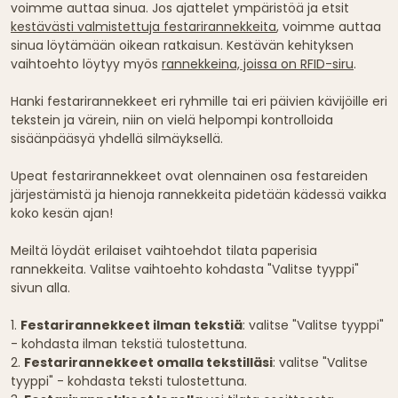
voimme auttaa sinua. Jos ajattelet ympäristöä ja etsit
kestävästi valmistettuja festarirannekkeita
, voimme auttaa
sinua löytämään oikean ratkaisun. Kestävän kehityksen
vaihtoehto löytyy myös
rannekkeina, joissa on RFID-siru
.
Hanki festarirannekkeet eri ryhmille tai eri päivien kävijöille eri
tekstein ja värein, niin on vielä helpompi kontrolloida
sisäänpääsyä yhdellä silmäyksellä.
Upeat festarirannekkeet ovat olennainen osa festareiden
järjestämistä ja hienoja rannekkeita pidetään kädessä vaikka
koko kesän ajan!
Meiltä löydät erilaiset vaihtoehdot tilata paperisia
rannekkeita. Valitse vaihtoehto kohdasta "Valitse tyyppi"
sivun alla.
1.
Festarirannekkeet ilman tekstiä
: valitse "Valitse tyyppi"
- kohdasta ilman tekstiä tulostettuna.
2.
Festarirannekkeet omalla tekstilläsi
: valitse "Valitse
tyyppi" - kohdasta teksti tulostettuna.