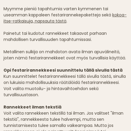
Myymme pieniä tapahtumia varten kymmenen tai
useamman kappaleen festarirannekepaketteja sekä
kokoa-
itse-ratkaisuja, napsauta tästä
.
Painetut tai kudotut rannekkeet takaavat parhaan
mahdollisen turvallisuuden tapahtumissasi.
Metallinen sulkija on mahdoton avata ilman apuvälineitä,
joten nämä festarirannekkeet ovat myös turvallisia käyttää.
Opi festarirannekkeesi suunnittelu tällä sivulla tästä
Kun suunnittelet festarirannekkeesi tällä sivulla tästä, sinulla
on lukuisia mahdollisuuksia räätälöidä festarirannekkeesi.
Voit valita muotoilu- ja hintavaihtoehdon sekä
turvallisuustason.
Rannekkeet ilman tekstiä
Voit valita rannekkeen tekstillä tai ilman. Jos valitset "ilman
tekstiä", rannekkeesta tulee halvempi, mutta sen
tunnistamisesta tulee samalla vaikeampaa. Mutta jos