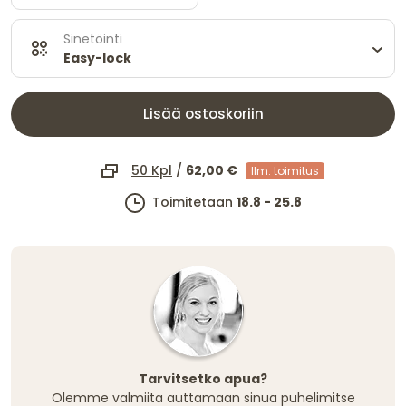
Sinetöinti
Easy-lock
Lisää ostoskoriin
50 Kpl
/
62,00 €
Ilm. toimitus
Toimitetaan
18.8 - 25.8
Tarvitsetko apua?
Olemme valmiita auttamaan sinua puhelimitse