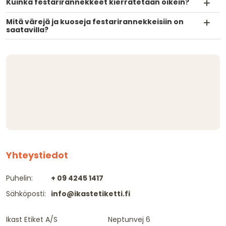
Kuinka festarirannekkeet kierrätetään oikein?
Mitä värejä ja kuoseja festarirannekkeisiin on
saatavilla?
Yhteystiedot
Puhelin:
+ 09 4245 1417
Sähköposti:
info@ikastetiketti.fi
Ikast Etiket A/S
Neptunvej 6