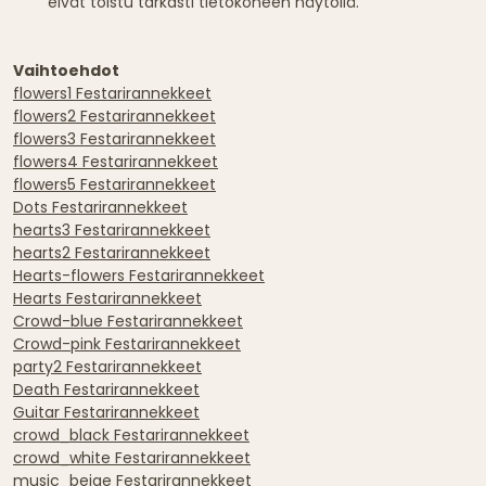
eivät toistu tarkasti tietokoneen näytöllä.
Vaihtoehdot
flowers1 Festarirannekkeet
flowers2 Festarirannekkeet
flowers3 Festarirannekkeet
flowers4 Festarirannekkeet
flowers5 Festarirannekkeet
Dots Festarirannekkeet
hearts3 Festarirannekkeet
hearts2 Festarirannekkeet
Hearts-flowers Festarirannekkeet
Hearts Festarirannekkeet
Crowd-blue Festarirannekkeet
Crowd-pink Festarirannekkeet
party2 Festarirannekkeet
Death Festarirannekkeet
Guitar Festarirannekkeet
crowd_black Festarirannekkeet
crowd_white Festarirannekkeet
music_beige Festarirannekkeet