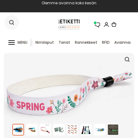
Olemme avoinna koko kesän
MENU
Nimilaput
Tarrat
Rannekkeet
RFID
Avainnauha