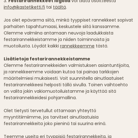
3.
Festarirannekkeet logolla
voi tilata osoitteesta
info@ikastetiketti.fi
tai
täältä
.
Jos olet epävarma siitä, minkä tyyppiset rannekkeet sopivat
parhaiten tapahtumaasi, keskustele siitä kanssamme.
Olemme valmiina antamaan neuvoja laadukkaista
festarirannekkeistamme ja niiden toiminnoista ja
muotoilusta. Löydät kaikki
rannekkeemme
tästä.
Lisätietoja festarirannekkeistamme
Olemme festarirannekkeiden valmistuksen asiantuntijoita,
ja rannekkeemme voidaan kutoa tai painaa tarkkojen
määritelmiesi mukaisesti. Voit suunnitella ainutlaatuiset
festarirannekkeesi helposti tällä sivulla. Toinen vaihtoehto
on valita jokin vakiomuotoiluistamme ja käyttää sitä
festarirannekkeidesi pohjamallina.
Olet tietysti tervetullut ottamaan yhteyttä
myyntitiimiimme, jos tarvitset ainutlaatuisia
festarirannekkeita joko pieninä tai suurina erinä.
Teemme useita eri tyyppisiä festarirannekkeita, ja