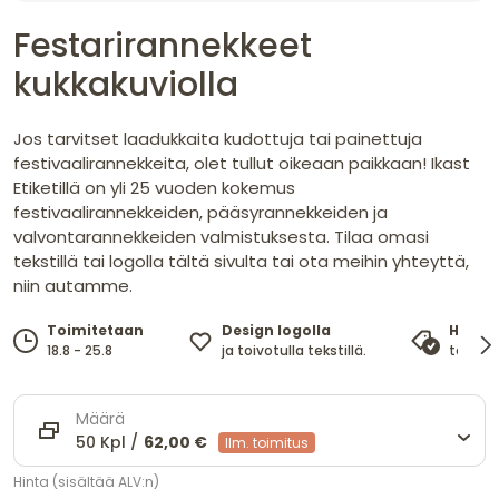
Festarirannekkeet
kukkakuviolla
Jos tarvitset laadukkaita kudottuja tai painettuja
festivaalirannekkeita, olet tullut oikeaan paikkaan! Ikast
Etiketillä on yli 25 vuoden kokemus
festivaalirannekkeiden, pääsyrannekkeiden ja
valvontarannekkeiden valmistuksesta. Tilaa omasi
tekstillä tai logolla tältä sivulta tai ota meihin yhteyttä,
niin autamme.
Design logolla
Toimitetaan
Hinta
ja toivotulla tekstillä.
18.8 - 25.8
takaa 
Määrä
50 Kpl /
62,00 €
Ilm. toimitus
Hinta (sisältää ALV:n)