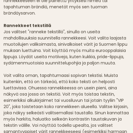
rannekkeeseen ei ole painettu yrityksesi nimeä tai
tapahtuman brändiä, menetät myös sen tuoman
brändäysarvon.
Rannekkeet tekstillä
Jos valitset "ranneke tekstillä", sinulla on useita
mahdollisuuksia suunnitella rannekkeesi. Voit valita laajasta
muotoilujen valikoimasta, sinivalkoiset värit ja Suomen lippu
mukaan luettuina. Voit käyttää myös muita eurooppalaisia
lippuja. Löydät useita motiiveja, kuten kukkia, pride-lippuja,
sydämenmuotoisia suunnittelupohjia ja paljon muuta.
Voit valita oman, tapahtumaasi sopivan tekstisi. Muista
kuitenkin, että on tärkeää, että koko teksti on helposti
luettavissa. Ohuessa rannekkeessa on usein pieni, aina
näkyvä osa jossa on tekstiä. Voit myös toistaa tekstin,
esimerkiksi alkukirjaimet tai vuosiluvun tai jotain tyyliin "VIP
20", joka toistetaan koko rannekkeen alueella. Valitse kirjasin,
joka näkyy selkeästi valitsemallasi taustalla. Sinun kannattaa
myös harkita, haluatko selkeän kontrastin taustakuvan ja
tekstin välille. Voi näyttää todella upealta, jos valitset
samantyyppiset värit rannekkeeseesi (esimerkiksi harmaan