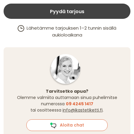
Pyydä tarjous
Lähetämme tarjouksen 1–2 tunnin sisällä
aukioloaikana
Tarvitsetko apua?
Olemme valmiita auttamaan sinua puhelimitse
numerossa
09 4245 1417
tai osoitteessa
info@ikastetiketti.fi
.
Aloita chat