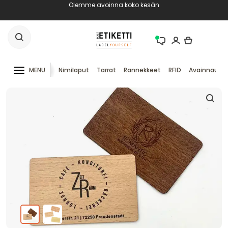
Olemme avoinna koko kesän
MENU
Nimilaput
Tarrat
Rannekkeet
RFID
Avainnauha