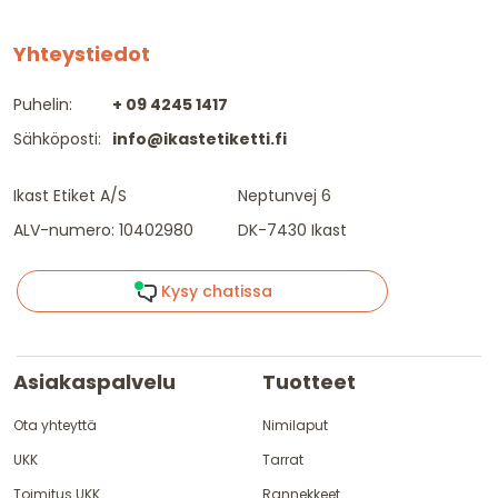
Yhteystiedot
Puhelin:
+ 09 4245 1417
Sähköposti:
info@ikastetiketti.fi
Ikast Etiket A/S
Neptunvej 6
ALV-numero: 10402980
DK-7430 Ikast
Kysy chatissa
Asiakaspalvelu
Tuotteet
Ota yhteyttä
Nimilaput
UKK
Tarrat
Toimitus UKK
Rannekkeet