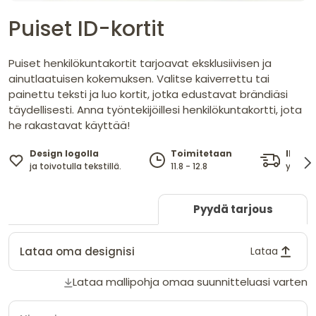
Puiset ID-kortit
Puiset henkilökuntakortit tarjoavat eksklusiivisen ja
ainutlaatuisen kokemuksen. Valitse kaiverrettu tai
painettu teksti ja luo kortit, jotka edustavat brändiäsi
täydellisesti. Anna työntekijöillesi henkilökuntakortti, jota
he rakastavat käyttää!
Design logolla
Ilmai
Toimitetaan
ja toivotulla tekstillä.
yli 29 €
11.8 - 12.8
Pyydä tarjous
Lataa oma designisi
Lataa
Lataa mallipohja omaa suunnitteluasi varten