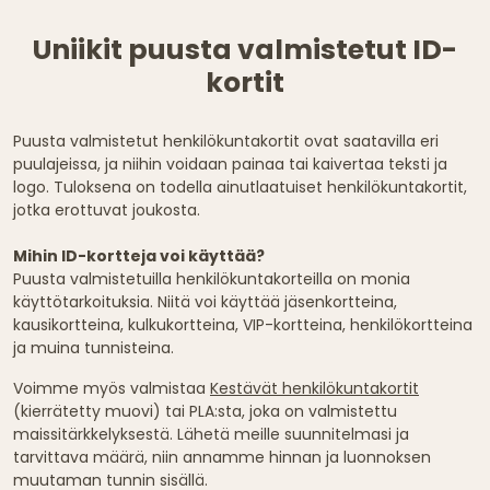
Uniikit puusta valmistetut ID-
kortit
Puusta valmistetut henkilökuntakortit ovat saatavilla eri
puulajeissa, ja niihin voidaan painaa tai kaivertaa teksti ja
logo. Tuloksena on todella ainutlaatuiset henkilökuntakortit,
jotka erottuvat joukosta.
Mihin ID-kortteja voi käyttää?
Puusta valmistetuilla henkilökuntakorteilla on monia
käyttötarkoituksia. Niitä voi käyttää jäsenkortteina,
kausikortteina, kulkukortteina, VIP-kortteina, henkilökortteina
ja muina tunnisteina.
Voimme myös valmistaa
Kestävät henkilökuntakortit
(kierrätetty muovi) tai PLA:sta, joka on valmistettu
maissitärkkelyksestä. Lähetä meille suunnitelmasi ja
tarvittava määrä, niin annamme hinnan ja luonnoksen
muutaman tunnin sisällä.