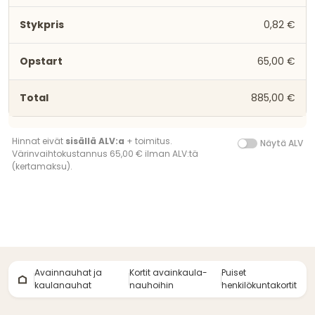
0,82 €
65,00 €
885,00 €
Hinnat eivät
sisällä ALV:a
+ toimitus.
Näytä ALV
Värinvaihtokustannus 65,00 € ilman ALV:tä
(kertamaksu).
Avainnauhat ja
Kortit avainkaula-
Puiset
kaulanauhat
nauhoihin
henkilökuntakortit