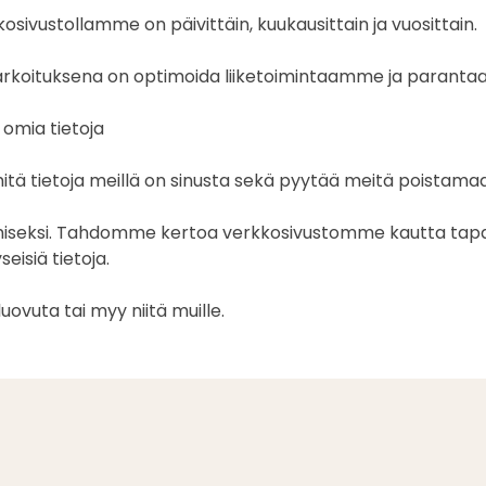
ivustollamme on päivittäin, kuukausittain ja vuosittain.
en tarkoituksena on optimoida liiketoimintaamme ja para
 omia tietoja
mitä tietoja meillä on sinusta sekä pyytää meitä poistamaa
oimiseksi. Tahdomme kertoa verkkosivustomme kautta tapa
eisiä tietoja.
vuta tai myy niitä muille.