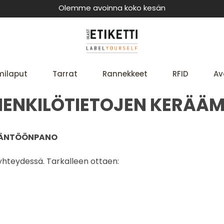
Olemme avoinna koko kesän
milaput
Tarrat
Rannekkeet
RFID
Av
HENKILÖTIETOJEN KERÄÄM
YTÄNTÖÖNPANO
 yhteydessä. Tarkalleen ottaen: