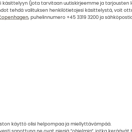
käsittelyyn (jota tarvitaan uutiskirjeemme ja tarjousten 
hdot tehdä valituksen henkilötietojesi käsittelystä, voit 
0 Copenhagen
, puhelinnumero +45 3319 3200 ja sähköposti
ston käyttö olisi helpompaa ja miellyttävämpää.
i sanottuna ne ovat pieniä ”ohjelmia”, jotka keräävät tietoa