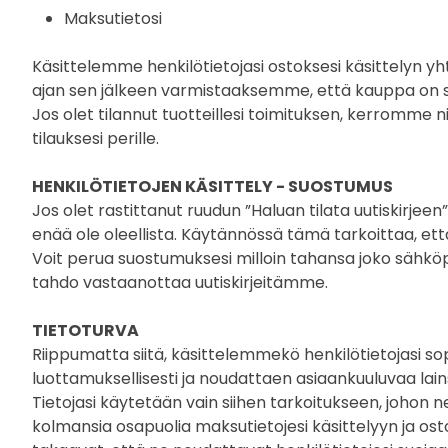
Maksutietosi
Käsittelemme henkilötietojasi ostoksesi käsittelyn
ajan sen jälkeen varmistaaksemme, että kauppa on sa
Jos olet tilannut tuotteillesi toimituksen, kerromme ni
tilauksesi perille.
HENKILÖTIETOJEN KÄSITTELY - SUOSTUMUS
Jos olet rastittanut ruudun ”Haluan tilata uutiskirjee
enää ole oleellista. Käytännössä tämä tarkoittaa, et
Voit perua suostumuksesi milloin tahansa joko sähköpo
tahdo vastaanottaa uutiskirjeitämme.
TIETOTURVA
Riippumatta siitä, käsittelemmekö henkilötietojasi s
luottamuksellisesti ja noudattaen asiaankuuluvaa lai
Tietojasi käytetään vain siihen tarkoitukseen, johon 
kolmansia osapuolia maksutietojesi käsittelyyn ja os