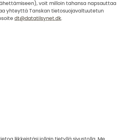
lähettämiseen), voit milloin tahansa napsauttaa
ottaa yhteyttä Tanskan tietosuojavaltuutetun
osoite
dt@datatilsynet.dk
.
 liikkeistäsi jollain tietyllä sivustolla. Me