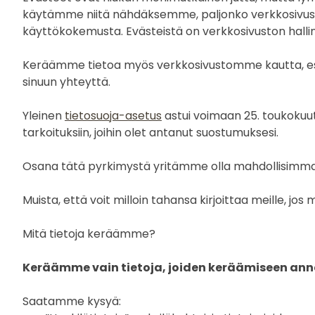
käytämme niitä nähdäksemme, paljonko verkkosivustoll
käyttökokemusta. Evästeistä on verkkosivuston halli
Keräämme tietoa myös verkkosivustomme kautta, esi
sinuun yhteyttä.
Yleinen
tietosuoja-asetus
astui voimaan 25. toukokuu
tarkoituksiin, joihin olet antanut suostumuksesi.
Osana tätä pyrkimystä yritämme olla mahdollisimman a
Muista, että voit milloin tahansa kirjoittaa meille, 
Mitä tietoja keräämme?
Keräämme vain tietoja, joiden keräämiseen anna
Saatamme kysyä: