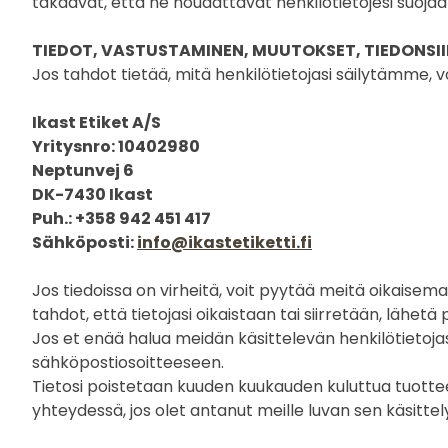
takaavat, että ne noudattavat henkilötietojesi suoja
TIEDOT, VASTUSTAMINEN, MUUTOKSET, TIEDONSI
Jos tahdot tietää, mitä henkilötietojasi säilytämme, 
Ikast Etiket A/S
Yritysnro: 10402980
Neptunvej 6
DK-7430 Ikast
Puh.: +358 942 451 417
Sähköposti:
info@ikastetiketti.fi
Jos tiedoissa on virheitä, voit pyytää meitä oikaisema
tahdot, että tietojasi oikaistaan tai siirretään, lähet
Jos et enää halua meidän käsittelevän henkilötietojasi
sähköpostiosoitteeseen.
Tietosi poistetaan kuuden kuukauden kuluttua tuottee
yhteydessä, jos olet antanut meille luvan sen käsitte