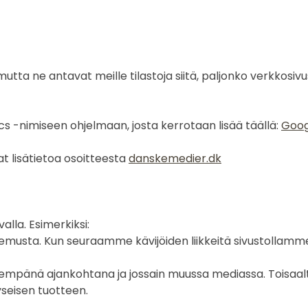
ä, mutta ne antavat meille tilastoja siitä, paljonko verkkos
cs -nimiseen ohjelmaan, josta kerrotaan lisää täällä:
Goog
at lisätietoa osoitteesta
danskemedier.dk
alla. Esimerkiksi:
sta. Kun seuraamme kävijöiden liikkeitä sivustollamm
pänä ajankohtana ja jossain muussa mediassa. Toisaalt
kyseisen tuotteen.