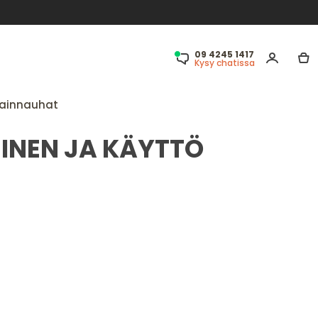
09 4245 1417
Kysy chatissa
ainnauhat
INEN JA KÄYTTÖ