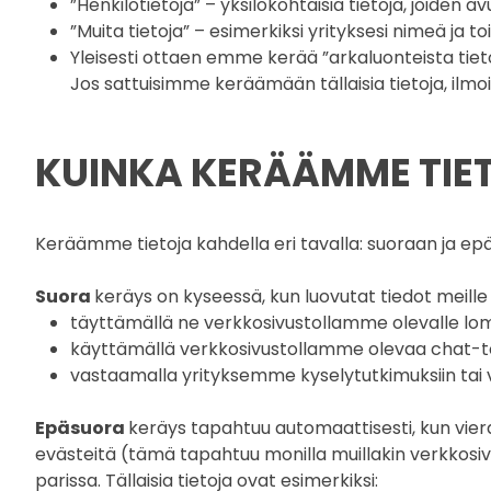
”Henkilötietoja” – yksilökohtaisia tietoja, joiden a
”Muita tietoja” – esimerkiksi yrityksesi nimeä ja t
Yleisesti ottaen emme kerää ”arkaluonteista tietoa
Jos sattuisimme keräämään tällaisia tietoja, ilmoi
KUINKA KERÄÄMME TIE
Keräämme tietoja kahdella eri tavalla: suoraan ja epä
Suora
keräys on kyseessä, kun luovutat tiedot meille 
täyttämällä ne verkkosivustollamme olevalle lomak
käyttämällä verkkosivustollamme olevaa chat-t
vastaamalla yrityksemme kyselytutkimuksiin tai 
Epäsuora
keräys tapahtuu automaattisesti, kun vier
evästeitä (tämä tapahtuu monilla muillakin verkkosiv
parissa. Tällaisia tietoja ovat esimerkiksi: