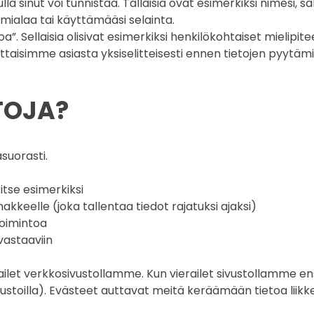
vulla sinut voi tunnistaa. Tällaisia ovat esimerkiksi nimesi,
oimialaa tai käyttämääsi selainta.
”. Sellaisia olisivat esimerkiksi henkilökohtaiset mielipit
ttaisimme asiasta yksiselitteisesti ennen tietojen pyytämi
TOJA?
suorasti.
itse esimerkiksi
keelle (joka tallentaa tiedot rajatuksi ajaksi)
oimintoa
vastaaviin
ailet verkkosivustollamme. Kun vierailet sivustollamme e
ustoilla). Evästeet auttavat meitä keräämään tietoa liik