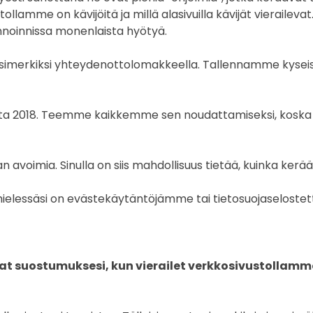
amme on kävijöitä ja millä alasivuilla kävijät vieraileva
nnoinnissa monenlaista hyötyä.
merkiksi yhteydenottolomakkeella. Tallennamme kyseise
ta 2018. Teemme kaikkemme sen noudattamiseksi, koska 
voimia. Sinulla on siis mahdollisuus tietää, kuinka kerä
jos mielessäsi on evästekäytäntöjämme tai tietosuojaselos
t suostumuksesi, kun vierailet verkkosivustollamm