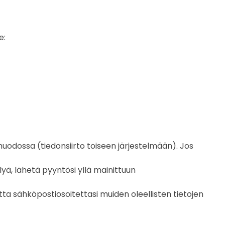
e:
omuodossa (tiedonsiirto toiseen järjestelmään). Jos
lyä, lähetä pyyntösi yllä mainittuun
a sähköpostiosoitettasi muiden oleellisten tietojen