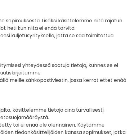
 sopimuksesta. Lisäksi käsittelemme niitä rajatun
heti kun niitä ei enää tarvita.
esi kuljetusyritykselle, jotta se saa toimitettua
öitymisesi yhteydessä saatuja tietoja, kunnes se ei
 uutiskirjeitämme.
lä meille sähköpostiviestin, jossa kerrot ettet enää
a, käsittelemme tietoja aina turvallisesti,
tietosuojamääräystä.
äytetty tai ei enää ole olennainen. Käytämme
äiden tiedonkäsittelijöiden kanssa sopimukset, jotka