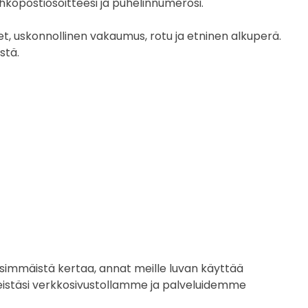
 sähköpostiosoitteesi ja puhelinnumerosi.
eet, uskonnollinen vakaumus, rotu ja etninen alkuperä.
stä.
nsimmäistä kertaa, annat meille luvan käyttää
keistäsi verkkosivustollamme ja palveluidemme