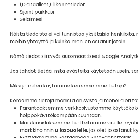
(Digitaaliset) liikennetiedot
Sijaintipaikkasi
Selaimesi
Näistä tiedoista ei voi tunnistaa yksittäisiä henkilöit
meihin yhteyttä ja kuinka moni on ostanut jotain.
Nämä tiedot siirtyvät automaattisesti Google Analyti
Jos tahdot tietää, mitä evästeitä käytetään usein, sa
Miksi ja miten käytämme keräämiämme tietoja?
Keräämme tietoja monista eri syistä ja monella eri tav
Parantaaksemme verkkosivustomme käyttökokemu
helppokäyttöisempään suuntaan.
Markkinoidaksemme tuotteitamme sinulle myöhem
markkinoinnin
ulkopuolelle
, jos olet jo ostanut 
Pystyäksemme vastaamaan yhteydenottoihisi.