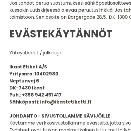
Jos tahdot perua suostumuksesi sähköpostiosoitteesi 
kussakin uutiskirjeessä olevaa peruutuslinkkiä. Jos ta
toimistoon. Sen osoite on
Borgergade 28,5., DK-130
EVÄSTEKÄYTÄNNÖT
Yhteystiedot / julkaisija
Ikast Etiket A/S
Yritysnro: 10402980
Neptunvej 6
DK-7430 Ikast
Puh.: +358 942 451 417
Sähköposti:
info@ikastetiketti.fi
JOHDANTO - SIVUSTOLLAMME KÄVIJÖILLE
Käytämme verkkosivustollamme evästeitä, jotta sivu
Evästeet ovat hiukan monimutkainen juttu, mutta lyhyest