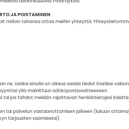
amisessa asiaankuuluvia määräyksiä.
IRTO JA POISTAMINEN
voit milloin tahansa ottaa meihin yhteyttä. Yhteystietomm
an ne. Lisäksi sinulla on oikeus saada tiedot itsellesi vaki
ä pyyntösi yllä mainittuun sähköpostiosoitteeseen.
 tai jos tahdot meidän rajoittavan henkilötietojesi käsitte
n tai palvelun vastaanottamisen jälkeen (lukuun ottamatt
lyyn tarjousten saamiseksi).