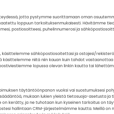
 yhteydessä, jotta pystymme suorittamaan oman osuutemme
atettu loppuun tarkoituksenmukaisesti. Hävitämme tiedot 
mesi, postiosoitteesi, puhelinnumerosi ja sähköpostiosoitte
n”, käsittelemme sähköpostiosoitettasi ja ostojesi/rekister
tä käsittelemme niitä niin kauan kuin tahdot vastaanottaa
stiviestiemme lopussa olevan linkin kautta tai lähettämäl
opimuksen täytäntöönpanon vuoksi vai suostumuksesi pohjalt
nsäädäntöä, mukaan lukien yleistä tietosuoja-asetusta ja 
ne on kerätty, ja ne tuhotaan kun kyseinen tarkoitus on t
tostesi hallintaan CRM-järjestelmämme kautta. Meillä on n