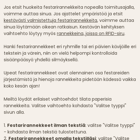
Jos etsit huokeita festarirannekkeita nopealla toimitusajalla,
voimme auttaa sinua. Jos ajattelet ympäristöä ja etsit
kestävästi valmistettuja festarirannekkeita
, voimme auttaa
sinua löytämään oikean ratkaisun. Kestävän kehityksen
vaihtoehto löytyy myös
rannekkeina, joissa on RFID-siru
.
Hanki festarirannekkeet eri ryhmille tai eri päivien kävijöille eri
tekstein ja värein, niin on vielä helpompi kontrolloida
sisäänpääsyä yhdellä silmäyksellä.
Upeat festarirannekkeet ovat olennainen osa festareiden
järjestämistä ja hienoja rannekkeita pidetään kädessä vaikka
koko kesän ajan!
Meiltä löydät erilaiset vaihtoehdot tilata paperisia
rannekkeita. Valitse vaihtoehto kohdasta "Valitse tyyppi"
sivun alla.
1.
Festarirannekkeet ilman tekstiä
: valitse "Valitse tyyppi"
- kohdasta ilman tekstiä tulostettuna.
2.
Festarirannekkeet omalla tekstilläsi
: valitse "Valitse