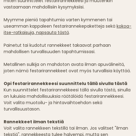
miten suunnittelet festarirannekkeesi ja muutenkin
vastaamaan mahdollisiin kysymyksiisi.
Myymme pieniä tapahtumia varten kymmenen tai
useamman kappaleen festarirannekepaketteja sekä
kokoa-
itse-ratkaisuja, napsauta tästä
.
Painetut tai kudotut rannekkeet takaavat parhaan
mahdollisen turvallisuuden tapahtumissasi.
Metallinen sulkija on mahdoton avata ilman apuvälineitä,
joten nämä festarirannekkeet ovat myös turvallisia käyttää.
Opi festarirannekkeesi suunnittelu tällä sivulla tästä
Kun suunnittelet festarirannekkeesi tällä sivulla tästä, sinulla
on lukuisia mahdollisuuksia räätälöidä festarirannekkeesi.
Voit valita muotoilu- ja hintavaihtoehdon sekä
turvallisuustason.
Rannekkeet ilman tekstiä
Voit valita rannekkeen tekstillä tai ilman. Jos valitset "ilman
tekstiä", rannekkeesta tulee halvempi, mutta sen