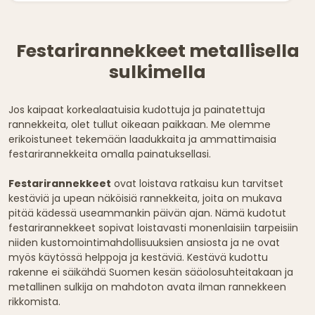
Festarirannekkeet metallisella
sulkimella
Jos kaipaat korkealaatuisia kudottuja ja painatettuja
rannekkeita, olet tullut oikeaan paikkaan. Me olemme
erikoistuneet tekemään laadukkaita ja ammattimaisia
festarirannekkeita omalla painatuksellasi.
Festarirannekkeet
ovat loistava ratkaisu kun tarvitset
kestäviä ja upean näköisiä rannekkeita, joita on mukava
pitää kädessä useammankin päivän ajan. Nämä kudotut
festarirannekkeet sopivat loistavasti monenlaisiin tarpeisiin
niiden kustomointimahdollisuuksien ansiosta ja ne ovat
myös käytössä helppoja ja kestäviä. Kestävä kudottu
rakenne ei säikähdä Suomen kesän sääolosuhteitakaan ja
metallinen sulkija on mahdoton avata ilman rannekkeen
rikkomista.