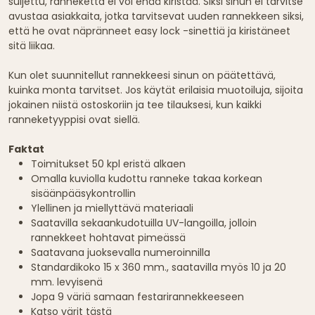
suljettu, ranneketta ei voi enää kiristää. Siksi sinun ei tarvitse
avustaa asiakkaita, jotka tarvitsevat uuden rannekkeen siksi,
että he ovat näpränneet easy lock -sinettiä ja kiristäneet
sitä liikaa.
Kun olet suunnitellut rannekkeesi sinun on päätettävä,
kuinka monta tarvitset. Jos käytät erilaisia muotoiluja, sijoita
jokainen niistä ostoskoriin ja tee tilauksesi, kun kaikki
ranneketyyppisi ovat siellä.
Faktat
Toimitukset 50 kpl eristä alkaen
Omalla kuviolla kudottu ranneke takaa korkean
sisäänpääsykontrollin
Ylellinen ja miellyttävä materiaali
Saatavilla sekaankudotuilla UV-langoilla, jolloin
rannekkeet hohtavat pimeässä
Saatavana juoksevalla numeroinnilla
Standardikoko 15 x 360 mm., saatavilla myös 10 ja 20
mm. levyisenä
Jopa 9 väriä samaan festarirannekkeeseen
Katso värit tästä