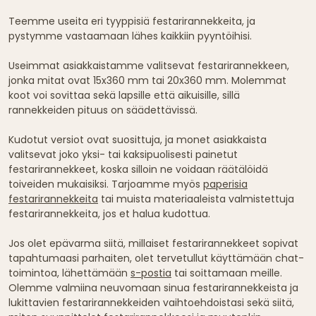
Teemme useita eri tyyppisiä festarirannekkeita, ja
pystymme vastaamaan lähes kaikkiin pyyntöihisi.
Useimmat asiakkaistamme valitsevat festarirannekkeen,
jonka mitat ovat 15x360 mm tai 20x360 mm. Molemmat
koot voi sovittaa sekä lapsille että aikuisille, sillä
rannekkeiden pituus on säädettävissä.
Kudotut versiot ovat suosittuja, ja monet asiakkaista
valitsevat joko yksi- tai kaksipuolisesti painetut
festarirannekkeet, koska silloin ne voidaan räätälöidä
toiveiden mukaisiksi. Tarjoamme myös
paperisia
festarirannekkeita
tai muista materiaaleista valmistettuja
festarirannekkeita, jos et halua kudottua.
Jos olet epävarma siitä, millaiset festarirannekkeet sopivat
tapahtumaasi parhaiten, olet tervetullut käyttämään chat-
toimintoa, lähettämään
s-postia
tai soittamaan meille.
Olemme valmiina neuvomaan sinua festarirannekkeista ja
lukittavien festarirannekkeiden vaihtoehdoistasi sekä siitä,