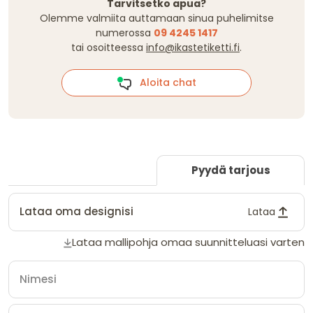
Tarvitsetko apua?
Olemme valmiita auttamaan sinua puhelimitse
numerossa
09 4245 1417
tai osoitteessa
info@ikastetiketti.fi
.
Aloita chat
Pyydä tarjous
Lataa oma designisi
Lataa
Lataa mallipohja omaa suunnitteluasi varten