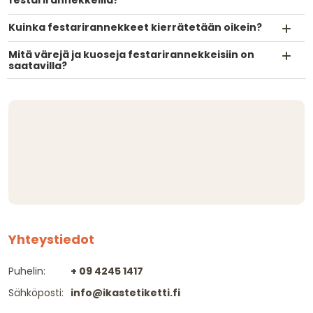
Kuinka festarirannekkeet kierrätetään oikein?
Mitä värejä ja kuoseja festarirannekkeisiin on
saatavilla?
Yhteystiedot
Puhelin:
+ 09 4245 1417
Sähköposti:
info@ikastetiketti.fi