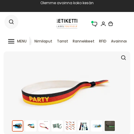
Olemme avoinna koko kesän
MENU
Nimilaput
Tarrat
Rannekkeet
RFID
Avainnauha