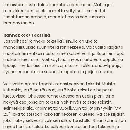
tunnistamisesta tulee samalla vaikeampaa. Mutta jos
rannekkeeseen ei ole painettu yrityksesi nimeä tai
tapahtuman brändiä, menetät myös sen tuoman
brändäysarvon.
Rannekkeet tekstillä
Jos valitset "ranneke tekstillä", sinulla on useita
mahdollisuuksia suunnitella rannekkeesi. Voit valita laajasta
muotoilujen valikoimasta, sinivalkoiset värit ja Suomen lippu
mukaan luettuina. Voit käyttää myös muita eurooppalaisia
lippuja. Löydät useita motiiveja, kuten kukkia, pride-lippuja,
sydämenmuotoisia suunnittelupohjia ja paljon muuta.
Voit valita oman, tapahtumaasi sopivan tekstisi. Muista
kuitenkin, että on tärkeää, että koko teksti on helposti
luettavissa. Ohuessa rannekkeessa on usein pieni, aina
näkyvä osa jossa on tekstiä. Voit myös toistaa tekstin,
esimerkiksi alkukirjaimet tai vuosiluvun tai jotain tyyliin "VIP
20", joka toistetaan koko rannekkeen alueella. Valitse kirjasin,
joka näkyy selkeästi valitsemallasi taustalla. Sinun kannattaa
myös harkita, haluatko selkeän kontrastin taustakuvan ja