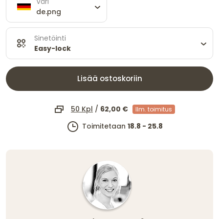
Väri
de.png
Sinetöinti
Easy-lock
Lisää ostoskoriin
50 Kpl
/
62,00 €
Ilm. toimitus
Toimitetaan
18.8 - 25.8