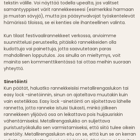
tekstin välille. Voi näyttää todella upealta, jos valitset
samantyyppiset värit rannekkeeseesi (esimerkiksi harmaan
ja mustan sävyjä), mutta jos pääsynvalvojat työskentelevät
hämärissä tiloissa, se ei kenties ole ihanteellinen valinta.
Kun tilaat festivaalirannekkeet verkossa, arvioimme
suunnittelusi perusteella, pitäisikö rannekkeiden olla
kudottuja vai painettuja, jotta saavutetaan paras
mahdollinen lopputulos. Jos sinulla on mieltymys, voit
mainita sen kommenttikentässä tai ottaa meihin suoraan
yhteyttä.
Sinetöinti
Kun päätät, haluatko rannekkeisiisi metallirengaslukon tai
easy lock -sinetöinnin, sinun on ajateltava muutakin kuin
vain estetiikkaa. Easy lock -sinetöinti on sijoitettava lähelle
rannetta, jotta ranneke istuisi tiukasti, minkä jälkeen
rannekkeen ylijäävä osa on leikattava pois huijausriskin
vähentämiseksi. Metallirengaslukko on suljettava
puristustyökalulla sen varmistamiseksi, että siitä tulee oikein
sinetöity. Metallirengaslukon etu on se, että kun se on kerran