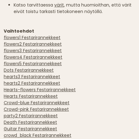
Katso tarvittaessa
värit
, mutta huomioithan, että värit
eivät toistu tarkasti tietokoneen näytöllä.
Vaihtoehdot
flowers1 Festarirannekkeet
flowers2 Festarirannekkeet
flowers3 Festarirannekkeet
flowers4 Festarirannekkeet
flowers5 Festarirannekkeet
Dots Festarirannekkeet
hearts3 Festarirannekkeet
hearts2 Festarirannekkeet
Hearts-flowers Festarirannekkeet
Hearts Festarirannekkeet
Crowd-blue Festarirannekkeet
Crowd-pink Festarirannekkeet
party2 Festarirannekkeet
Death Festarirannekkeet
Guitar Festarirannekkeet
crowd_black Festarirannekkeet