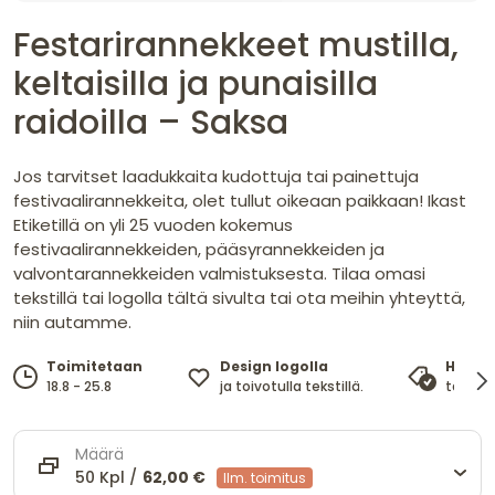
Festarirannekkeet mustilla,
keltaisilla ja punaisilla
raidoilla – Saksa
Jos tarvitset laadukkaita kudottuja tai painettuja
festivaalirannekkeita, olet tullut oikeaan paikkaan! Ikast
Etiketillä on yli 25 vuoden kokemus
festivaalirannekkeiden, pääsyrannekkeiden ja
valvontarannekkeiden valmistuksesta. Tilaa omasi
tekstillä tai logolla tältä sivulta tai ota meihin yhteyttä,
niin autamme.
Design logolla
Toimitetaan
Hinta
ja toivotulla tekstillä.
18.8 - 25.8
takaa 
Määrä
50 Kpl /
62,00 €
Ilm. toimitus