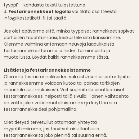
tyyppi" - kohdasta teksti tulostettuna.
3.
Festarirannekkeet logolla
voi tilata osoitteesta
info@ikastetiketti.fi
tai
täältä
.
Jos olet epävarma siitä, minkä tyyppiset rannekkeet sopivat
parhaiten tapahtumaasi, keskustele siitä kanssamme.
Olemme valmiina antamaan neuvoja laadukkaista
festarirannekkeistamme ja niiden toiminnoista ja
muotoilusta. Löydät kaikki
rannekkeemme
tästä.
Lisätietoja festarirannekkeistamme
Olemme festarirannekkeiden valmistuksen asiantuntijoita,
ja rannekkeemme voidaan kutoa tai painaa tarkkojen
määritelmiesi mukaisesti. Voit suunnitella ainutlaatuiset
festarirannekkeesi helposti tällä sivulla. Toinen vaihtoehto
on valita jokin vakiomuotoiluistamme ja käyttää sitä
festarirannekkeidesi pohjamallina.
Olet tietysti tervetullut ottamaan yhteyttä
myyntitiimiimme, jos tarvitset ainutlaatuisia
festarirannekkeita joko pieninä tai suurina erinä.