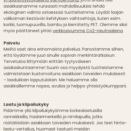
ympäristöystävällisinä vaihtoehtoina
, jotta sinulla olisi
asiakkaanamme runsaasti mahdollisuuksia tehdä
ekologinen valinta ostaessasi tuotteitamme. Löydät laajan
valikoiman kestävän kehityksen vaihtoehtoja, kuten esim.
korkki, luomupuuvilla, bambu ja kierrätetty PET. Olemme siksi
myös päättäneet pitää
verkkosivumme Co2-neutraaleina
.
Palvelu
Meiltä saat aina erinomaista palvelua. Panostamme siihen,
että löydämme juuri sinulle sopivan merkintäratkaisun.
Tervetuloa liittymään erittäin tyytyväiseen
asiakaskuntaamme! Suurin osa myydyistä tuotteistamme
valmistetaan kustomoituna asiakkaan toiveiden mukaisesti
– laadukkain lopputuloksin. Me haluamme olla
asiakkaillemme nopea, avulias ja helppo yhteistyökumppani.
Laatu ja kilpailukyky
Pidämme yllä kilpailukykyämme korkealaatuisilla
rannekkeilla, haalarimerkeillä ja nimilapuilla, jotka
räätälöidään asiakkaan toiveiden mukaisesti. Jos teet hinta-
laatu-vertailua, huomaat taatusti meidän