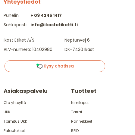
Yhteystiedot
Puhelin:
+ 09 4245 1417
Sähköposti:
info@ikastetiketti.fi
Ikast Etiket A/S
Neptunvej 6
ALV-numero: 10402980
DK-7430 Ikast
Kysy chatissa
Asiakaspalvelu
Tuotteet
Ota yhteyttä
Nimilaput
UKK
Tarrat
Toimitus UKK
Rannekkeet
Palautukset
RFID