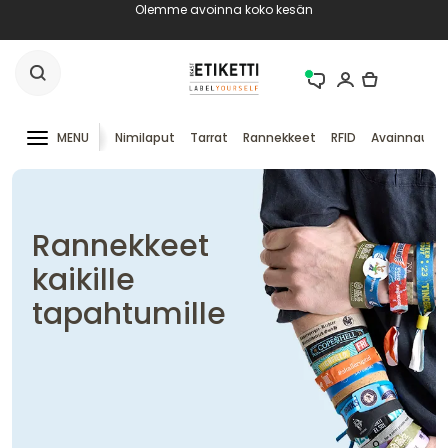
Olemme avoinna koko kesän
MENU
Nimilaput
Tarrat
Rannekkeet
RFID
Avainnauha
Rannekkeet
kaikille
tapahtumille