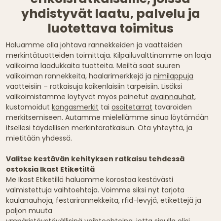
yhdistyvät laatu, palvelu ja
luotettava toimitus
Haluamme olla johtava rannekkeiden ja vaatteiden
merkintätuotteiden toimittaja. Kilpailuvalttinamme on laaja
valikoima laadukkaita tuotteita. Meiltä saat suuren
valikoiman rannekkeita, haalarimerkkejä ja
nimilappuja
vaatteisiin – ratkaisuja kaikenlaisiin tarpeisiin. Lisäksi
valikoimistamme löytyvät myös painetut
avainnauhat
,
kustomoidut
kangasmerkit
tai
osoitetarrat
tavaroiden
merkitsemiseen. Autamme mielellämme sinua löytämään
itsellesi täydellisen merkintäratkaisun. Ota yhteyttä, ja
mietitään yhdessä.
Valitse kestävän kehityksen ratkaisu tehdessä
ostoksia Ikast Etiketiltä
Me Ikast Etiketillä haluamme korostaa kestävästi
valmistettuja vaihtoehtoja. Voimme siksi nyt tarjota
kaulanauhoja, festarirannekkeita, rfid-levyjä, etikettejä ja
paljon muuta