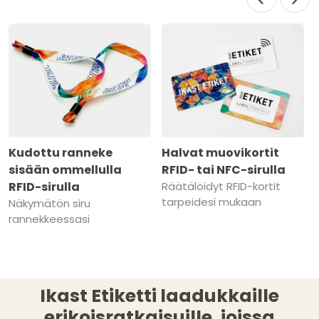
Kudottu ranneke
Halvat muovikortit
sisään ommellulla
RFID- tai NFC-sirulla
RFID-sirulla
Räätälöidyt RFID-kortit
tarpeidesi mukaan
Näkymätön siru
rannekkeessasi
Ikast Etiketti laadukkaille
erikoisratkaisuille, joissa