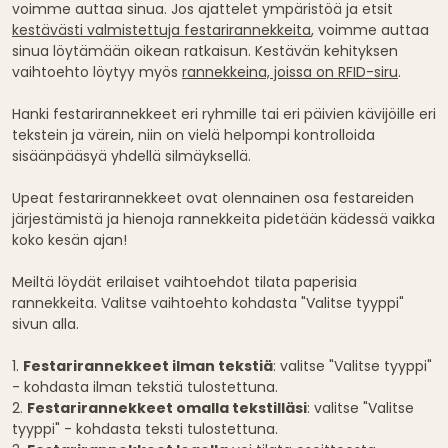
voimme auttaa sinua. Jos ajattelet ympäristöä ja etsit
kestävästi valmistettuja festarirannekkeita
, voimme auttaa
sinua löytämään oikean ratkaisun. Kestävän kehityksen
vaihtoehto löytyy myös
rannekkeina, joissa on RFID-siru
.
Hanki festarirannekkeet eri ryhmille tai eri päivien kävijöille eri
tekstein ja värein, niin on vielä helpompi kontrolloida
sisäänpääsyä yhdellä silmäyksellä.
Upeat festarirannekkeet ovat olennainen osa festareiden
järjestämistä ja hienoja rannekkeita pidetään kädessä vaikka
koko kesän ajan!
Meiltä löydät erilaiset vaihtoehdot tilata paperisia
rannekkeita. Valitse vaihtoehto kohdasta "Valitse tyyppi"
sivun alla.
1.
Festarirannekkeet ilman tekstiä
: valitse "Valitse tyyppi"
- kohdasta ilman tekstiä tulostettuna.
2.
Festarirannekkeet omalla tekstilläsi
: valitse "Valitse
tyyppi" - kohdasta teksti tulostettuna.