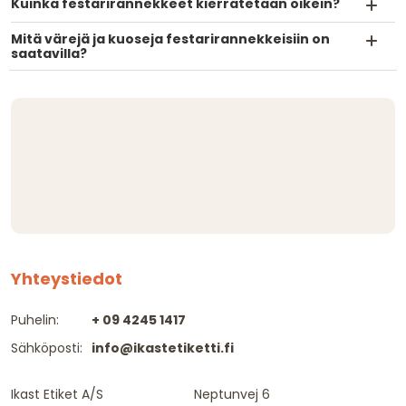
Kuinka festarirannekkeet kierrätetään oikein?
Mitä värejä ja kuoseja festarirannekkeisiin on
saatavilla?
Yhteystiedot
Puhelin:
+ 09 4245 1417
Sähköposti:
info@ikastetiketti.fi
Ikast Etiket A/S
Neptunvej 6