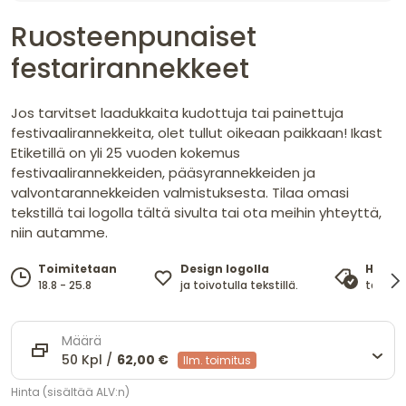
Ruosteenpunaiset
festarirannekkeet
Jos tarvitset laadukkaita kudottuja tai painettuja
festivaalirannekkeita, olet tullut oikeaan paikkaan! Ikast
Etiketillä on yli 25 vuoden kokemus
festivaalirannekkeiden, pääsyrannekkeiden ja
valvontarannekkeiden valmistuksesta. Tilaa omasi
tekstillä tai logolla tältä sivulta tai ota meihin yhteyttä,
niin autamme.
Design logolla
Toimitetaan
Hinta
ja toivotulla tekstillä.
18.8 - 25.8
takaa 
Määrä
50 Kpl /
62,00 €
Ilm. toimitus
Hinta (sisältää ALV:n)