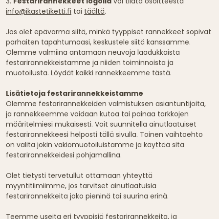
3.
Festarirannekkeet logolla
voi tilata osoitteesta
info@ikastetiketti.fi
tai
täältä
.
Jos olet epävarma siitä, minkä tyyppiset rannekkeet sopivat
parhaiten tapahtumaasi, keskustele siitä kanssamme.
Olemme valmiina antamaan neuvoja laadukkaista
festarirannekkeistamme ja niiden toiminnoista ja
muotoilusta. Löydät kaikki
rannekkeemme
tästä.
Lisätietoja festarirannekkeistamme
Olemme festarirannekkeiden valmistuksen asiantuntijoita,
ja rannekkeemme voidaan kutoa tai painaa tarkkojen
määritelmiesi mukaisesti. Voit suunnitella ainutlaatuiset
festarirannekkeesi helposti tällä sivulla. Toinen vaihtoehto
on valita jokin vakiomuotoiluistamme ja käyttää sitä
festarirannekkeidesi pohjamallina.
Olet tietysti tervetullut ottamaan yhteyttä
myyntitiimiimme, jos tarvitset ainutlaatuisia
festarirannekkeita joko pieninä tai suurina erinä.
Teemme useita eri tyyppisiä festarirannekkeita, ja