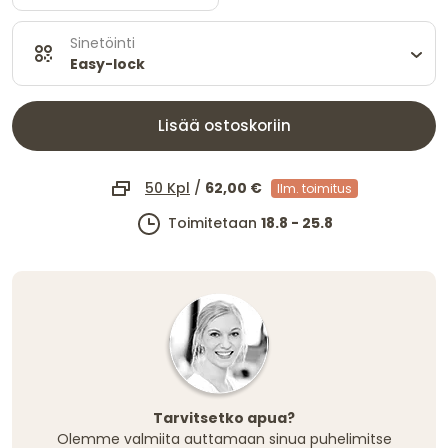
Sinetöinti
Easy-lock
Lisää ostoskoriin
50 Kpl
/
62,00 €
Ilm. toimitus
Toimitetaan
18.8 - 25.8
Tarvitsetko apua?
Olemme valmiita auttamaan sinua puhelimitse