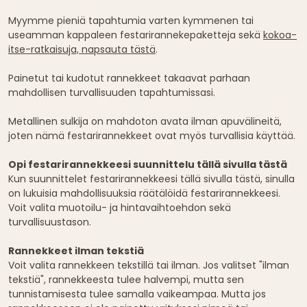
Myymme pieniä tapahtumia varten kymmenen tai
useamman kappaleen festarirannekepaketteja sekä
kokoa-
itse-ratkaisuja, napsauta tästä
.
Painetut tai kudotut rannekkeet takaavat parhaan
mahdollisen turvallisuuden tapahtumissasi.
Metallinen sulkija on mahdoton avata ilman apuvälineitä,
joten nämä festarirannekkeet ovat myös turvallisia käyttää.
Opi festarirannekkeesi suunnittelu tällä sivulla tästä
Kun suunnittelet festarirannekkeesi tällä sivulla tästä, sinulla
on lukuisia mahdollisuuksia räätälöidä festarirannekkeesi.
Voit valita muotoilu- ja hintavaihtoehdon sekä
turvallisuustason.
Rannekkeet ilman tekstiä
Voit valita rannekkeen tekstillä tai ilman. Jos valitset "ilman
tekstiä", rannekkeesta tulee halvempi, mutta sen
tunnistamisesta tulee samalla vaikeampaa. Mutta jos