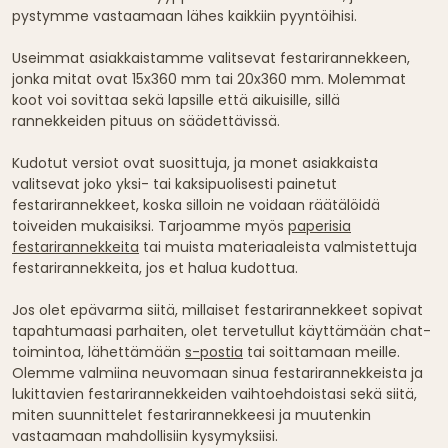
pystymme vastaamaan lähes kaikkiin pyyntöihisi.
Useimmat asiakkaistamme valitsevat festarirannekkeen,
jonka mitat ovat 15x360 mm tai 20x360 mm. Molemmat
koot voi sovittaa sekä lapsille että aikuisille, sillä
rannekkeiden pituus on säädettävissä.
Kudotut versiot ovat suosittuja, ja monet asiakkaista
valitsevat joko yksi- tai kaksipuolisesti painetut
festarirannekkeet, koska silloin ne voidaan räätälöidä
toiveiden mukaisiksi. Tarjoamme myös
paperisia
festarirannekkeita
tai muista materiaaleista valmistettuja
festarirannekkeita, jos et halua kudottua.
Jos olet epävarma siitä, millaiset festarirannekkeet sopivat
tapahtumaasi parhaiten, olet tervetullut käyttämään chat-
toimintoa, lähettämään
s-postia
tai soittamaan meille.
Olemme valmiina neuvomaan sinua festarirannekkeista ja
lukittavien festarirannekkeiden vaihtoehdoistasi sekä siitä,
miten suunnittelet festarirannekkeesi ja muutenkin
vastaamaan mahdollisiin kysymyksiisi.