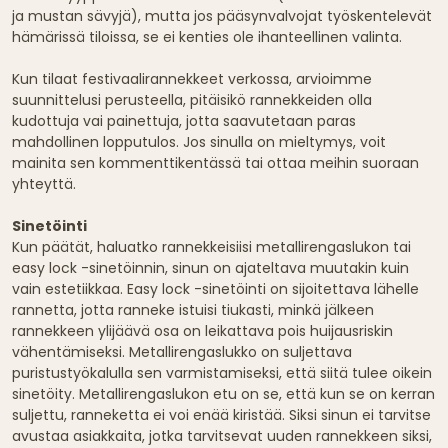
ja mustan sävyjä), mutta jos pääsynvalvojat työskentelevät
hämärissä tiloissa, se ei kenties ole ihanteellinen valinta.
Kun tilaat festivaalirannekkeet verkossa, arvioimme
suunnittelusi perusteella, pitäisikö rannekkeiden olla
kudottuja vai painettuja, jotta saavutetaan paras
mahdollinen lopputulos. Jos sinulla on mieltymys, voit
mainita sen kommenttikentässä tai ottaa meihin suoraan
yhteyttä.
Sinetöinti
Kun päätät, haluatko rannekkeisiisi metallirengaslukon tai
easy lock -sinetöinnin, sinun on ajateltava muutakin kuin
vain estetiikkaa. Easy lock -sinetöinti on sijoitettava lähelle
rannetta, jotta ranneke istuisi tiukasti, minkä jälkeen
rannekkeen ylijäävä osa on leikattava pois huijausriskin
vähentämiseksi. Metallirengaslukko on suljettava
puristustyökalulla sen varmistamiseksi, että siitä tulee oikein
sinetöity. Metallirengaslukon etu on se, että kun se on kerran
suljettu, ranneketta ei voi enää kiristää. Siksi sinun ei tarvitse
avustaa asiakkaita, jotka tarvitsevat uuden rannekkeen siksi,