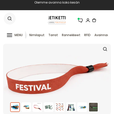
Olemme avoinna koko kesän
MENU
Nimilaput
Tarrat
Rannekkeet
RFID
Avainnauha