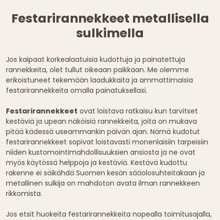
Festarirannekkeet metallisella
sulkimella
Jos kaipaat korkealaatuisia kudottuja ja painatettuja
rannekkeita, olet tullut oikeaan paikkaan. Me olemme
erikoistuneet tekemään laadukkaita ja ammattimaisia
festarirannekkeita omalla painatuksellasi.
Festarirannekkeet
ovat loistava ratkaisu kun tarvitset
kestäviä ja upean näköisiä rannekkeita, joita on mukava
pitää kädessä useammankin päivän ajan. Nämä kudotut
festarirannekkeet sopivat loistavasti monenlaisiin tarpeisiin
niiden kustomointimahdollisuuksien ansiosta ja ne ovat
myös käytössä helppoja ja kestäviä. Kestävä kudottu
rakenne ei säikähdä Suomen kesän sääolosuhteitakaan ja
metallinen sulkija on mahdoton avata ilman rannekkeen
rikkomista.
Jos etsit huokeita festarirannekkeita nopealla toimitusajalla,