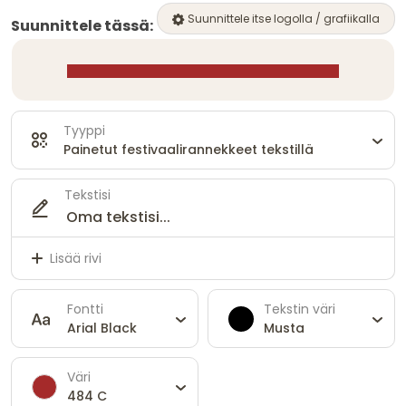
Suunnittele itse logolla / grafiikalla
Suunnittele tässä:
Tyyppi
Painetut festivaalirannekkeet tekstillä
Tekstisi
Lisää rivi
Fontti
Tekstin väri
Arial Black
Musta
Väri
484 C