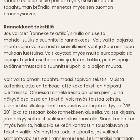
rannekkeeseen ei ole painettu yrityksesi nimeä tai
tapahtuman brändiä, menetät myös sen tuoman
brändäysarvon.
Rannekkeet tekstillä
Jos valitset "ranneke tekstillä", sinulla on useita
mahdollisuuksia suunnitella rannekkeesi. Voit valita laajasta
muotoilujen valikoimasta, sinivalkoiset värit ja Suomen lippu
mukaan luettuina. Voit käyttää myös muita eurooppalaisia
lippuja. Löydät useita motiiveja, kuten kukkia, pride-lippuja,
sydämenmuotoisia suunnittelupohjia ja paljon muuta.
Voit valita oman, tapahtumaasi sopivan tekstisi. Muista
kuitenkin, että on tärkeää, että koko teksti on helposti
luettavissa. Ohuessa rannekkeessa on usein pieni, aina
näkyvä osa jossa on tekstiä. Voit myös toistaa tekstin,
esimerkiksi alkukirjaimet tai vuosiluvun tai jotain tyyliin "VIP
20", joka toistetaan koko rannekkeen alueella. Valitse kirjasin,
joka näkyy selkeästi valitsemallasi taustalla. Sinun kannattaa
myös harkita, haluatko selkeän kontrastin taustakuvan ja
tekstin välille. Voi näyttää todella upealta, jos valitset
samantyyppiset värit rannekkeeseesi (esimerkiksi harmaan