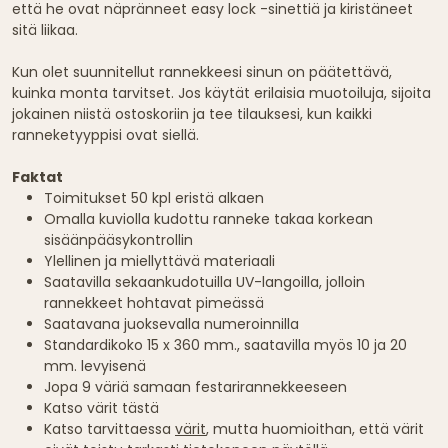
että he ovat näpränneet easy lock -sinettiä ja kiristäneet
sitä liikaa.
Kun olet suunnitellut rannekkeesi sinun on päätettävä,
kuinka monta tarvitset. Jos käytät erilaisia muotoiluja, sijoita
jokainen niistä ostoskoriin ja tee tilauksesi, kun kaikki
ranneketyyppisi ovat siellä.
Faktat
Toimitukset 50 kpl eristä alkaen
Omalla kuviolla kudottu ranneke takaa korkean
sisäänpääsykontrollin
Ylellinen ja miellyttävä materiaali
Saatavilla sekaankudotuilla UV-langoilla, jolloin
rannekkeet hohtavat pimeässä
Saatavana juoksevalla numeroinnilla
Standardikoko 15 x 360 mm., saatavilla myös 10 ja 20
mm. levyisenä
Jopa 9 väriä samaan festarirannekkeeseen
Katso värit tästä
Katso tarvittaessa
värit
, mutta huomioithan, että värit