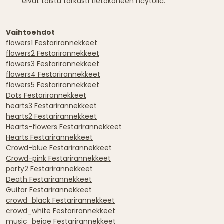
eivät toistu tarkasti tietokoneen näytöllä.
Vaihtoehdot
flowers1 Festarirannekkeet
flowers2 Festarirannekkeet
flowers3 Festarirannekkeet
flowers4 Festarirannekkeet
flowers5 Festarirannekkeet
Dots Festarirannekkeet
hearts3 Festarirannekkeet
hearts2 Festarirannekkeet
Hearts-flowers Festarirannekkeet
Hearts Festarirannekkeet
Crowd-blue Festarirannekkeet
Crowd-pink Festarirannekkeet
party2 Festarirannekkeet
Death Festarirannekkeet
Guitar Festarirannekkeet
crowd_black Festarirannekkeet
crowd_white Festarirannekkeet
music_beige Festarirannekkeet