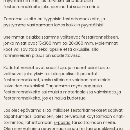
myyntitiimiimme, jos tarvitset ainutlaatuisia
festarirannekkeita joko pieninä tai suurina erinä.
Teemme useita eri tyyppisiä festarirannekkeita, ja
pystymme vastaamaan lähes kaikkiin pyyntöihisi.
Useimmat asiakkaistamme valitsevat festarirannekkeen,
jonka mitat ovat 15x360 mm tai 20x360 mm. Molemmat
koot voi sovittaa sekä lapsille että aikuisille, sillä
rannekkeiden pituus on säädettävissä.
Kudotut versiot ovat suosittuja, ja monet asiakkaista
valitsevat joko yksi- tai kaksipuolisesti painetut
festarirannekkeet, koska silloin ne voidaan räätälöidä
toiveiden mukaisiksi. Tarjoamme myös
paperisia
festarirannekkeita
tai muista materiaaleista valmistettuja
festarirannekkeita, jos et halua kudottua.
Jos olet epävarma siitä, millaiset festarirannekkeet sopivat
tapahtumaasi parhaiten, olet tervetullut käyttämään chat-
toimintoa, lähettämään
s-postia
tai soittamaan meille.
Olemme valmiina neuvomaan sinua festarirannekkeista ja