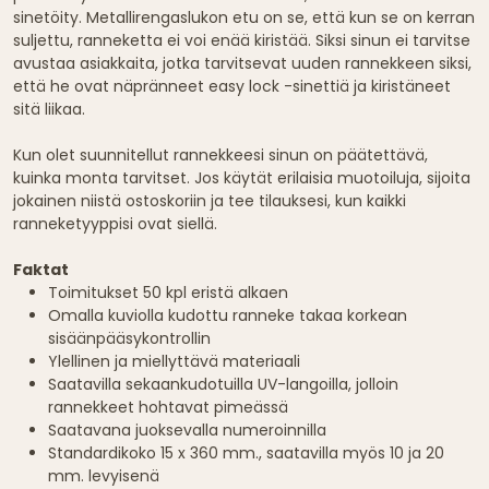
sinetöity. Metallirengaslukon etu on se, että kun se on kerran
suljettu, ranneketta ei voi enää kiristää. Siksi sinun ei tarvitse
avustaa asiakkaita, jotka tarvitsevat uuden rannekkeen siksi,
että he ovat näpränneet easy lock -sinettiä ja kiristäneet
sitä liikaa.
Kun olet suunnitellut rannekkeesi sinun on päätettävä,
kuinka monta tarvitset. Jos käytät erilaisia muotoiluja, sijoita
jokainen niistä ostoskoriin ja tee tilauksesi, kun kaikki
ranneketyyppisi ovat siellä.
Faktat
Toimitukset 50 kpl eristä alkaen
Omalla kuviolla kudottu ranneke takaa korkean
sisäänpääsykontrollin
Ylellinen ja miellyttävä materiaali
Saatavilla sekaankudotuilla UV-langoilla, jolloin
rannekkeet hohtavat pimeässä
Saatavana juoksevalla numeroinnilla
Standardikoko 15 x 360 mm., saatavilla myös 10 ja 20
mm. levyisenä