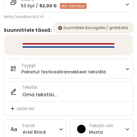
50 Kpl /
62,00 €
Ilm. toimitus
Hinta (sisältää ALV:n)
Suunnittele itse logolla / grafiikalla
Suunnittele tässä:
Tyyppi
Painetut festivaalirannekkeet tekstillä
Tekstisi
Lisää rivi
Fontti
Tekstin väri
Arial Black
Musta