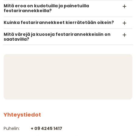
Mitä eroa on kudotuilla ja painetuilla
festarirannekkeilla?
Kuinka festarirannekkeet kierrätetään oikein?
Mitä värejä ja kuoseja festarirannekkeisiin on
saatavilla?
Yhteystiedot
Puhelin:
+ 09 4245 1417