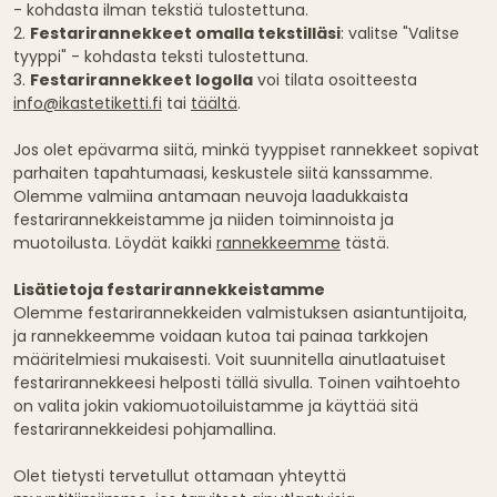
- kohdasta ilman tekstiä tulostettuna.
2.
Festarirannekkeet omalla tekstilläsi
: valitse "Valitse
tyyppi" - kohdasta teksti tulostettuna.
3.
Festarirannekkeet logolla
voi tilata osoitteesta
info@ikastetiketti.fi
tai
täältä
.
Jos olet epävarma siitä, minkä tyyppiset rannekkeet sopivat
parhaiten tapahtumaasi, keskustele siitä kanssamme.
Olemme valmiina antamaan neuvoja laadukkaista
festarirannekkeistamme ja niiden toiminnoista ja
muotoilusta. Löydät kaikki
rannekkeemme
tästä.
Lisätietoja festarirannekkeistamme
Olemme festarirannekkeiden valmistuksen asiantuntijoita,
ja rannekkeemme voidaan kutoa tai painaa tarkkojen
määritelmiesi mukaisesti. Voit suunnitella ainutlaatuiset
festarirannekkeesi helposti tällä sivulla. Toinen vaihtoehto
on valita jokin vakiomuotoiluistamme ja käyttää sitä
festarirannekkeidesi pohjamallina.
Olet tietysti tervetullut ottamaan yhteyttä