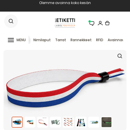
Olemme avoinna koko kesän
MENU
Nimilaput
Tarrat
Rannekkeet
RFID
Avainnauha