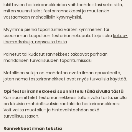
lukittavien festarirannekkeiden vaihtoehdoistasi sekä siitä,
miten suunnittelet festarirannekkeesi ja muutenkin
vastaamaan mahdollisiin kysymyksiisi.
Myymme pieniä tapahtumia varten kymmenen tai
useamman kappaleen festarirannekepaketteja sekä
kokoa-
itse-ratkaisuja, napsauta tästä
.
Painetut tai kudotut rannekkeet takaavat parhaan
mahdollisen turvallisuuden tapahtumissasi.
Metallinen sulkija on mahdoton avata ilman apuvälineitä,
joten nämä festarirannekkeet ovat myös turvallisia käyttää.
Opi festarirannekkeesi suunnittelu tällä sivulla tästä
Kun suunnittelet festarirannekkeesi tällä sivulla tästä, sinulla
on lukuisia mahdollisuuksia räätälöidä festarirannekkeesi.
Voit valita muotoilu- ja hintavaihtoehdon sekä
turvallisuustason.
Rannekkeet ilman tekstiä