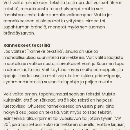
Voit valita rannekkeen tekstillä tai ilman. Jos valitset "ilman
tekstiä", rannekkeesta tulee halvempi, mutta sen
tunnistamisesta tulee samalla vaikeampaa. Mutta jos
rannekkeeseen ei ole painettu yrityksesi nimeä tai
tapahtuman brändiä, menetät myös sen tuoman
brändäysarvon.
Rannekkeet tekstillä
Jos valitset "ranneke tekstillä", sinulla on useita
mahdollisuuksia suunnitella rannekkeesi. Voit valita laajasta
muotoilujen valikoimasta, sinivalkoiset värit ja Suomen lippu
mukaan luettuina. Voit käyttää myös muita eurooppalaisia
lippuja. Löydät useita motiiveja, kuten kukkia, pride-lippuja,
sydämenmuotoisia suunnittelupohjia ja paljon muuta.
Voit valita oman, tapahtumaasi sopivan tekstisi. Muista
kuitenkin, että on tärkeää, että koko teksti on helposti
luettavissa. Ohuessa rannekkeessa on usein pieni, aina
näkyvä osa jossa on tekstiä. Voit myös toistaa tekstin,
esimerkiksi alkukirjaimet tai vuosiluvun tai jotain tyyliin "VIP
20", joka toistetaan koko rannekkeen alueella. Valitse kirjasin,