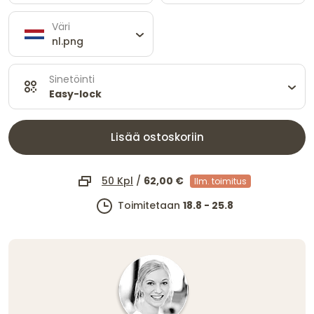
Väri
nl.png
Sinetöinti
Easy-lock
Lisää ostoskoriin
50 Kpl
/
62,00 €
Ilm. toimitus
Toimitetaan
18.8 - 25.8