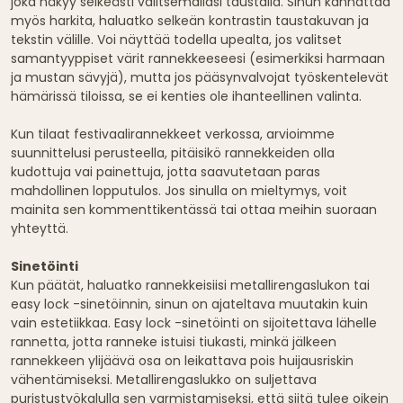
joka näkyy selkeästi valitsemallasi taustalla. Sinun kannattaa
myös harkita, haluatko selkeän kontrastin taustakuvan ja
tekstin välille. Voi näyttää todella upealta, jos valitset
samantyyppiset värit rannekkeeseesi (esimerkiksi harmaan
ja mustan sävyjä), mutta jos pääsynvalvojat työskentelevät
hämärissä tiloissa, se ei kenties ole ihanteellinen valinta.
Kun tilaat festivaalirannekkeet verkossa, arvioimme
suunnittelusi perusteella, pitäisikö rannekkeiden olla
kudottuja vai painettuja, jotta saavutetaan paras
mahdollinen lopputulos. Jos sinulla on mieltymys, voit
mainita sen kommenttikentässä tai ottaa meihin suoraan
yhteyttä.
Sinetöinti
Kun päätät, haluatko rannekkeisiisi metallirengaslukon tai
easy lock -sinetöinnin, sinun on ajateltava muutakin kuin
vain estetiikkaa. Easy lock -sinetöinti on sijoitettava lähelle
rannetta, jotta ranneke istuisi tiukasti, minkä jälkeen
rannekkeen ylijäävä osa on leikattava pois huijausriskin
vähentämiseksi. Metallirengaslukko on suljettava
puristustyökalulla sen varmistamiseksi, että siitä tulee oikein