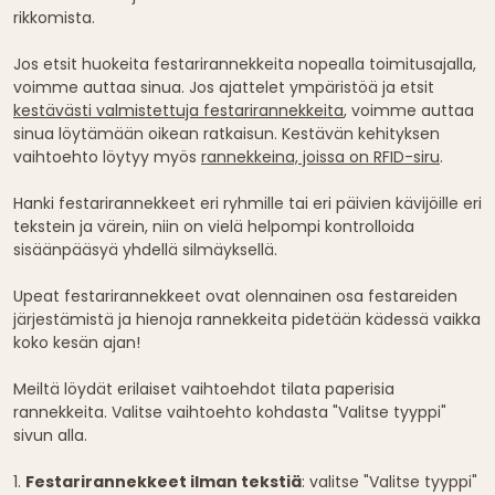
rikkomista.
Jos etsit huokeita festarirannekkeita nopealla toimitusajalla,
voimme auttaa sinua. Jos ajattelet ympäristöä ja etsit
kestävästi valmistettuja festarirannekkeita
, voimme auttaa
sinua löytämään oikean ratkaisun. Kestävän kehityksen
vaihtoehto löytyy myös
rannekkeina, joissa on RFID-siru
.
Hanki festarirannekkeet eri ryhmille tai eri päivien kävijöille eri
tekstein ja värein, niin on vielä helpompi kontrolloida
sisäänpääsyä yhdellä silmäyksellä.
Upeat festarirannekkeet ovat olennainen osa festareiden
järjestämistä ja hienoja rannekkeita pidetään kädessä vaikka
koko kesän ajan!
Meiltä löydät erilaiset vaihtoehdot tilata paperisia
rannekkeita. Valitse vaihtoehto kohdasta "Valitse tyyppi"
sivun alla.
1.
Festarirannekkeet ilman tekstiä
: valitse "Valitse tyyppi"