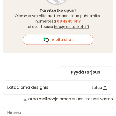
Tarvitsetko apua?
Olemme valmiita auttamaan sinua puhelimitse
numerossa
09 4245 1417
tai osoitteessa
info@ikastetiketti.fi
.
Aloita chat
Pyydä tarjous
Lataa oma designisi
Lataa
Lataa mallipohja omaa suunnitteluasi varten