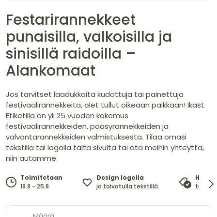
Festarirannekkeet
punaisilla, valkoisilla ja
sinisillä raidoilla –
Alankomaat
Jos tarvitset laadukkaita kudottuja tai painettuja
festivaalirannekkeita, olet tullut oikeaan paikkaan! Ikast
Etiketillä on yli 25 vuoden kokemus
festivaalirannekkeiden, pääsyrannekkeiden ja
valvontarannekkeiden valmistuksesta. Tilaa omasi
tekstillä tai logolla tältä sivulta tai ota meihin yhteyttä,
niin autamme.
Design logolla
Toimitetaan
Hinta
ja toivotulla tekstillä.
18.8 - 25.8
takaa 
Määrä