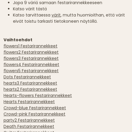
Jopa 9 väriä samaan festarirannekkeeseen
Katso värit tästä
Katso tarvittaessa
värit
, mutta huomioithan, että värit
eivät toistu tarkasti tietokoneen näytöllä.
Vaihtoehdot
flowers1 Festarirannekkeet
flowers2 Festarirannekkeet
flowers3 Festarirannekkeet
flowers4 Festarirannekkeet
flowers5 Festarirannekkeet
Dots Festarirannekkeet
hearts3 Festarirannekkeet
hearts2 Festarirannekkeet
Hearts-flowers Festarirannekkeet
Hearts Festarirannekkeet
Crowd-blue Festarirannekkeet
Crowd-pink Festarirannekkeet
party2 Festarirannekkeet
Death Festarirannekkeet