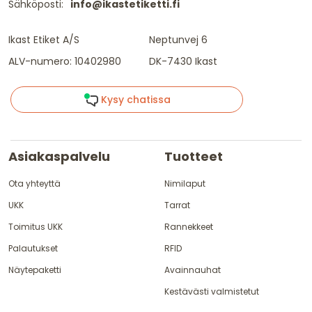
Sähköposti:
info@ikastetiketti.fi
Ikast Etiket A/S
Neptunvej 6
ALV-numero: 10402980
DK-7430 Ikast
Kysy chatissa
Asiakaspalvelu
Tuotteet
Ota yhteyttä
Nimilaput
UKK
Tarrat
Toimitus UKK
Rannekkeet
Palautukset
RFID
Näytepaketti
Avainnauhat
Kestävästi valmistetut