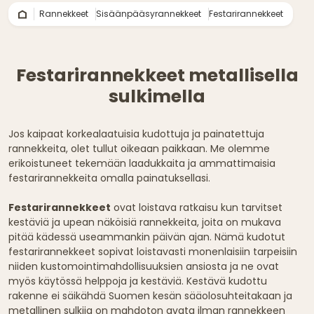
Rannekkeet
Sisäänpääsyrannekkeet
Festarirannekkeet
Festarirannekkeet metallisella
sulkimella
Jos kaipaat korkealaatuisia kudottuja ja painatettuja
rannekkeita, olet tullut oikeaan paikkaan. Me olemme
erikoistuneet tekemään laadukkaita ja ammattimaisia
festarirannekkeita omalla painatuksellasi.
Festarirannekkeet
ovat loistava ratkaisu kun tarvitset
kestäviä ja upean näköisiä rannekkeita, joita on mukava
pitää kädessä useammankin päivän ajan. Nämä kudotut
festarirannekkeet sopivat loistavasti monenlaisiin tarpeisiin
niiden kustomointimahdollisuuksien ansiosta ja ne ovat
myös käytössä helppoja ja kestäviä. Kestävä kudottu
rakenne ei säikähdä Suomen kesän sääolosuhteitakaan ja
metallinen sulkija on mahdoton avata ilman rannekkeen