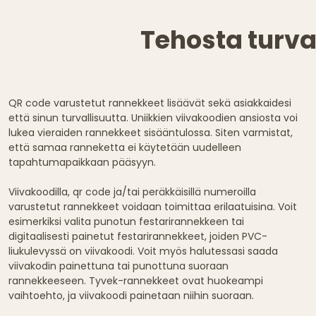
Tehosta turval
QR code varustetut rannekkeet lisäävät sekä asiakkaidesi
että sinun turvallisuutta. Uniikkien viivakoodien ansiosta voi
lukea vieraiden rannekkeet sisääntulossa. Siten varmistat,
että samaa ranneketta ei käytetään uudelleen
tapahtumapaikkaan pääsyyn.
Viivakoodilla, qr code ja/tai peräkkäisillä numeroilla
varustetut rannekkeet voidaan toimittaa erilaatuisina. Voit
esimerkiksi valita punotun festarirannekkeen tai
digitaalisesti painetut festarirannekkeet, joiden PVC-
liukulevyssä on viivakoodi. Voit myös halutessasi saada
viivakodin painettuna tai punottuna suoraan
rannekkeeseen. Tyvek-rannekkeet ovat huokeampi
vaihtoehto, ja viivakoodi painetaan niihin suoraan.