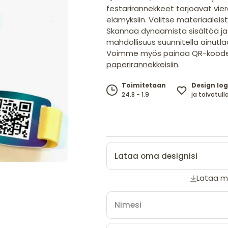
festarirannekkeet tarjoavat viera
elämyksiin. Valitse materiaaleist
Skannaa dynaamista sisältöä ja 
mahdollisuus suunnitella ainutla
Voimme myös painaa QR-koodej
paperirannekkeisiin
.
Design log
Toimitetaan
ja toivotulla
24.8 - 1.9
Lataa oma designisi
Lataa ma