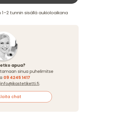
2 tunnin sisällä aukioloaikana
setko apua?
tamaan sinua puhelimitse
sa
09 4245 1417
a
info@ikastetiketti.fi
.
oita chat