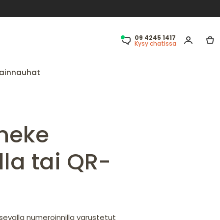
09 4245 1417
Kysy chatissa
ainnauhat
nneke
lla tai QR-
oksevalla numeroinnilla varustetut