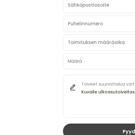
Toiveet suunnittelua var
Pyyd