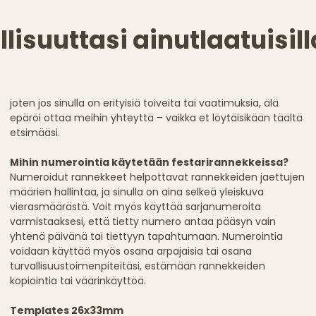
lisuuttasi ainutlaatuisil
joten jos sinulla on erityisiä toiveita tai vaatimuksia, älä
epäröi ottaa meihin yhteyttä – vaikka et löytäisikään täältä
etsimääsi.
Mihin numerointia käytetään festarirannekkeissa?
Numeroidut rannekkeet helpottavat rannekkeiden jaettujen
määrien hallintaa, ja sinulla on aina selkeä yleiskuva
vierasmäärästä. Voit myös käyttää sarjanumeroita
varmistaaksesi, että tietty numero antaa pääsyn vain
yhtenä päivänä tai tiettyyn tapahtumaan. Numerointia
voidaan käyttää myös osana arpajaisia tai osana
turvallisuustoimenpiteitäsi, estämään rannekkeiden
kopiointia tai väärinkäyttöä.
Templates 26x33mm