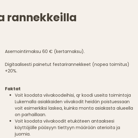
la rannekkeilla
Asemointimaksu 60 € (kertamaksu).
Digitaalisesti painetut festarirannekkeet (nopea toimitus)
+20%.
Faktat
Voit koodata viivakoodeihisi, qr koodi useita toimintoja
Lukemalla asiakkaiden viivakodit heidän poistuessaan
voit esimerkiksi laskea, kuinka monta asiakasta alueella
on parhaillaan.
Voit koodata viivakoodit etukäteen antaaksesi
käyttäjälle pääsyyn tiettyyn määrään aterioita ja
juomia.