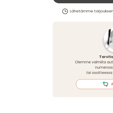
Lähetämme tarjouksen 1–
Tarvit
Olemme valmiita aut
numeros
tai osoitteess
Al