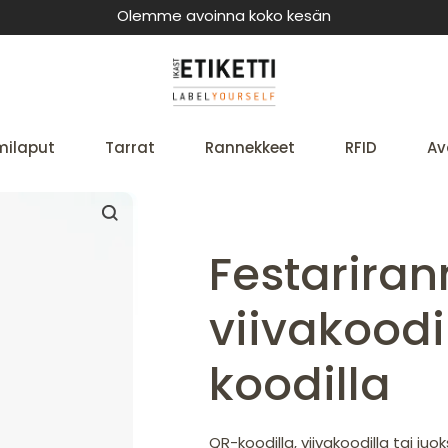
Olemme avoinna koko kesän
milaput
Tarrat
Rannekkeet
RFID
Av
Festarira
viivakoodi
koodilla
QR-koodilla, viivakoodilla tai ju