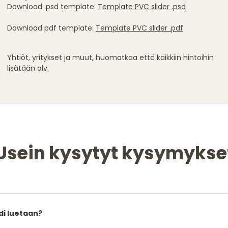
Download .psd template:
Template PVC slider .psd
Download pdf template:
Template PVC slider .pdf
Yhtiöt, yritykset ja muut, huomatkaa että kaikkiin hintoihin
lisätään alv.
Usein kysytyt kysymykse
i luetaan?