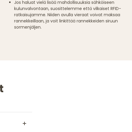
Jos haluat vielä lisää mahdollisuuksia sähköiseen
kulunvalvontaan, suosittelemme että vilkaiset RFID-
ratkaisujamme. Niiden avulla vieraat voivat maksaa
rannekkeillaan, ja voit linkittää rannekkeiden siruun
sormenjäljen.
t