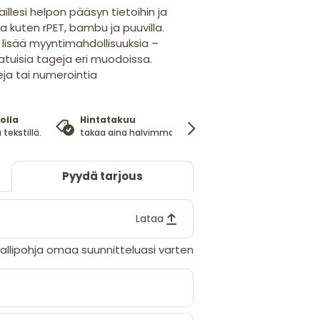
illesi helpon pääsyn tietoihin ja
a kuten rPET, bambu ja puuvilla.
lisää myyntimahdollisuuksia –
atuisia tageja eri muodoissa.
a tai numerointia
olla
Hintatakuu
100%
 tekstillä.
takaa aina halvimman hinnan
tyytyväisyysta
Pyydä tarjous
Lataa
llipohja omaa suunnitteluasi varten