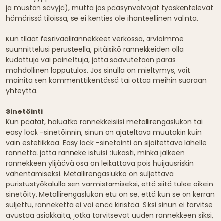
ja mustan sävyjä), mutta jos pääsynvalvojat työskentelevät
hämärissä tiloissa, se ei kenties ole ihanteellinen valinta.
Kun tilaat festivaalirannekkeet verkossa, arvioimme
suunnittelusi perusteella, pitäisikö rannekkeiden olla
kudottuja vai painettuja, jotta saavutetaan paras
mahdollinen lopputulos. Jos sinulla on mieltymys, voit
mainita sen kommenttikentässä tai ottaa meihin suoraan
yhteyttä.
Sinetöinti
Kun päätät, haluatko rannekkeisiisi metallirengaslukon tai
easy lock -sinetöinnin, sinun on ajateltava muutakin kuin
vain estetiikkaa. Easy lock -sinetöinti on sijoitettava lähelle
rannetta, jotta ranneke istuisi tiukasti, minkä jälkeen
rannekkeen ylijäävä osa on leikattava pois huijausriskin
vähentämiseksi. Metallirengaslukko on suljettava
puristustyökalulla sen varmistamiseksi, että siitä tulee oikein
sinetöity. Metallirengaslukon etu on se, että kun se on kerran
suljettu, ranneketta ei voi enää kiristää. Siksi sinun ei tarvitse
avustaa asiakkaita, jotka tarvitsevat uuden rannekkeen siksi,