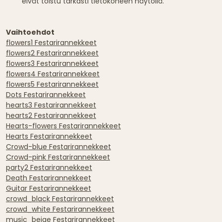
eivät toistu tarkasti tietokoneen näytöllä.
Vaihtoehdot
flowers1 Festarirannekkeet
flowers2 Festarirannekkeet
flowers3 Festarirannekkeet
flowers4 Festarirannekkeet
flowers5 Festarirannekkeet
Dots Festarirannekkeet
hearts3 Festarirannekkeet
hearts2 Festarirannekkeet
Hearts-flowers Festarirannekkeet
Hearts Festarirannekkeet
Crowd-blue Festarirannekkeet
Crowd-pink Festarirannekkeet
party2 Festarirannekkeet
Death Festarirannekkeet
Guitar Festarirannekkeet
crowd_black Festarirannekkeet
crowd_white Festarirannekkeet
music_beige Festarirannekkeet