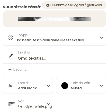
Suunnittele itse logolla / grafiikalla
Suunnittele tässä:
Tyyppi
Painetut festivaalirannekkeet tekstillä
Tekstisi
Lisää rivi
Fontti
Tekstin väri
Arial Black
Musta
Väri
tie_dye_white.png