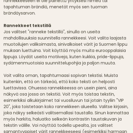
rannekkeeseen ei ole painettu yrityksesi nimeä tai
tapahtuman brändiä, menetät myös sen tuoman
brändäysarvon.
Rannekkeet tekstillä
Jos valitset "ranneke tekstillä", sinulla on useita
mahdollisuuksia suunnitella rannekkeesi. Voit valita laajasta
muotoilujen valikoimasta, sinivalkoiset värit ja Suomen lippu
mukaan luettuina. Voit käyttää myös muita eurooppalaisia
lippuja. Löydät useita motiiveja, kuten kukkia, pride-lippuja,
sydämenmuotoisia suunnittelupohjia ja paljon muuta.
Voit valita oman, tapahtumaasi sopivan tekstisi. Muista
kuitenkin, että on tärkeää, että koko teksti on helposti
luettavissa. Ohuessa rannekkeessa on usein pieni, aina
näkyvä osa jossa on tekstiä. Voit myös toistaa tekstin,
esimerkiksi alkukirjaimet tai vuosiluvun tai jotain tyyliin "VIP
20", joka toistetaan koko rannekkeen alueella. Valitse kirjasin,
joka näkyy selkeästi valitsemallasi taustalla. Sinun kannattaa
myös harkita, haluatko selkeän kontrastin taustakuvan ja
tekstin välille. Voi näyttää todella upealta, jos valitset
samantyyppiset värit rannekkeeseesi (esimerkiksi harmaan