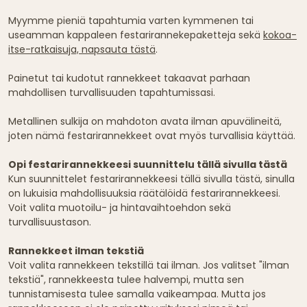
Myymme pieniä tapahtumia varten kymmenen tai
useamman kappaleen festarirannekepaketteja sekä
kokoa-
itse-ratkaisuja, napsauta tästä
.
Painetut tai kudotut rannekkeet takaavat parhaan
mahdollisen turvallisuuden tapahtumissasi.
Metallinen sulkija on mahdoton avata ilman apuvälineitä,
joten nämä festarirannekkeet ovat myös turvallisia käyttää.
Opi festarirannekkeesi suunnittelu tällä sivulla tästä
Kun suunnittelet festarirannekkeesi tällä sivulla tästä, sinulla
on lukuisia mahdollisuuksia räätälöidä festarirannekkeesi.
Voit valita muotoilu- ja hintavaihtoehdon sekä
turvallisuustason.
Rannekkeet ilman tekstiä
Voit valita rannekkeen tekstillä tai ilman. Jos valitset "ilman
tekstiä", rannekkeesta tulee halvempi, mutta sen
tunnistamisesta tulee samalla vaikeampaa. Mutta jos