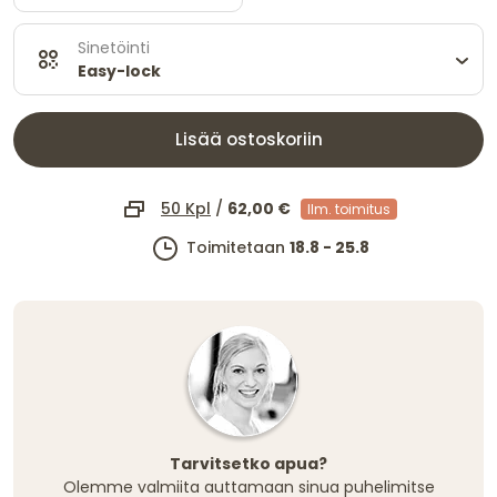
Sinetöinti
Easy-lock
Lisää ostoskoriin
50 Kpl
/
62,00 €
Ilm. toimitus
Toimitetaan
18.8 - 25.8
Tarvitsetko apua?
Olemme valmiita auttamaan sinua puhelimitse