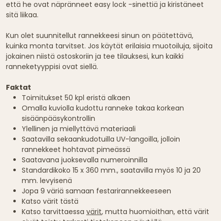
että he ovat näpränneet easy lock -sinettiä ja kiristäneet
sitä liikaa.
Kun olet suunnitellut rannekkeesi sinun on päätettävä,
kuinka monta tarvitset. Jos käytät erilaisia muotoiluja, sijoita
jokainen niistä ostoskoriin ja tee tilauksesi, kun kaikki
ranneketyyppisi ovat siellä.
Faktat
Toimitukset 50 kpl eristä alkaen
Omalla kuviolla kudottu ranneke takaa korkean
sisäänpääsykontrollin
Ylellinen ja miellyttävä materiaali
Saatavilla sekaankudotuilla UV-langoilla, jolloin
rannekkeet hohtavat pimeässä
Saatavana juoksevalla numeroinnilla
Standardikoko 15 x 360 mm., saatavilla myös 10 ja 20
mm. levyisenä
Jopa 9 väriä samaan festarirannekkeeseen
Katso värit tästä
Katso tarvittaessa
värit
, mutta huomioithan, että värit