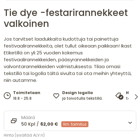
Tie dye -festarirannekkeet
valkoinen
Jos tarvitset laadukkaita kudottuja tai painettuja
festivaalirannekkeita, olet tullut oikeaan paikkaan! Ikast
Etiketillä on yli 25 vuoden kokemus
festivaalirannekkeiden, pääsyrannekkeiden ja
valvontarannekkeiden valmistuksesta. Tilaa omasi
tekstillä tai logolla tältä sivulta tai ota meihin yhteyttä,
niin autamme.
Design logolla
Toimitetaan
Hinta
ja toivotulla tekstillä.
18.8 - 25.8
takaa 
Määrä
50 Kpl /
62,00 €
Ilm. toimitus
Hinta (sisältää ALV:n)