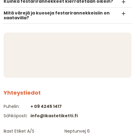
Kuinka festarirannekkeet kierrätetään oikein?
Mitä värejä ja kuoseja festarirannekkeisiin on
saatavilla?
Yhteystiedot
Puhelin:
+ 09 4245 1417
Sähköposti:
info@ikastetiketti.fi
Ikast Etiket A/S
Neptunvej 6