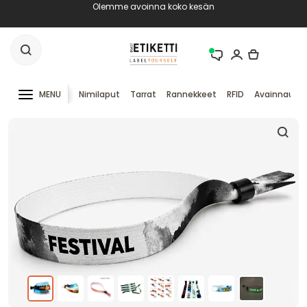
Olemme avoinna koko kesän
MENU
Nimilaput
Tarrat
Rannekkeet
RFID
Avainnauha