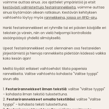
voimme auttaa sinua. Jos ajattelet ympäristöä ja etsit
kestävästi valmistettuja festarirannekkeita
, voimme auttaa
sinua löytämään oikean ratkaisun. Kestävän kehityksen
vaihtoehto löytyy myös
rannekkeina, joissa on RFID-siru
.
Hanki festarirannekkeet eri ryhmille tai eri päivien kävijöille eri
tekstein ja värein, niin on vielä helpompi kontrolloida
sisäänpääsyä yhdellä silmäyksellä.
Upeat festarirannekkeet ovat olennainen osa festareiden
järjestämistä ja hienoja rannekkeita pidetään kädessä vaikka
koko kesän ajan!
Meiltä löydät erilaiset vaihtoehdot tilata paperisia
rannekkeita. Valitse vaihtoehto kohdasta "Valitse tyyppi"
sivun alla.
1.
Festarirannekkeet ilman tekstiä
: valitse "Valitse tyyppi"
- kohdasta ilman tekstiä tulostettuna.
2.
Festarirannekkeet omalla tekstilläsi
: valitse "Valitse
tyyppi" - kohdasta teksti tulostettuna.