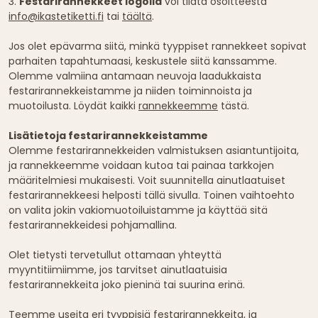
3.
Festarirannekkeet logolla
voi tilata osoitteesta
info@ikastetiketti.fi
tai
täältä
.
Jos olet epävarma siitä, minkä tyyppiset rannekkeet sopivat
parhaiten tapahtumaasi, keskustele siitä kanssamme.
Olemme valmiina antamaan neuvoja laadukkaista
festarirannekkeistamme ja niiden toiminnoista ja
muotoilusta. Löydät kaikki
rannekkeemme
tästä.
Lisätietoja festarirannekkeistamme
Olemme festarirannekkeiden valmistuksen asiantuntijoita,
ja rannekkeemme voidaan kutoa tai painaa tarkkojen
määritelmiesi mukaisesti. Voit suunnitella ainutlaatuiset
festarirannekkeesi helposti tällä sivulla. Toinen vaihtoehto
on valita jokin vakiomuotoiluistamme ja käyttää sitä
festarirannekkeidesi pohjamallina.
Olet tietysti tervetullut ottamaan yhteyttä
myyntitiimiimme, jos tarvitset ainutlaatuisia
festarirannekkeita joko pieninä tai suurina erinä.
Teemme useita eri tyyppisiä festarirannekkeita, ja