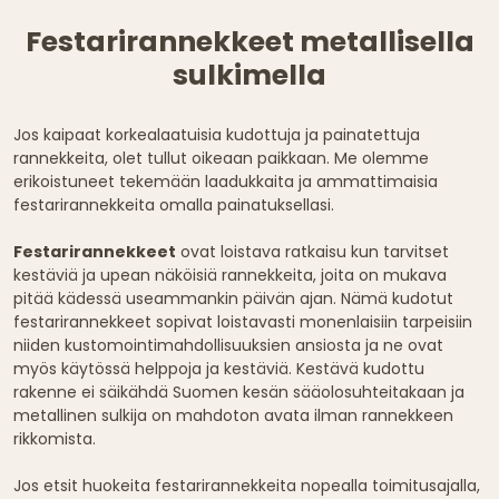
Festarirannekkeet metallisella
sulkimella
Jos kaipaat korkealaatuisia kudottuja ja painatettuja
rannekkeita, olet tullut oikeaan paikkaan. Me olemme
erikoistuneet tekemään laadukkaita ja ammattimaisia
festarirannekkeita omalla painatuksellasi.
Festarirannekkeet
ovat loistava ratkaisu kun tarvitset
kestäviä ja upean näköisiä rannekkeita, joita on mukava
pitää kädessä useammankin päivän ajan. Nämä kudotut
festarirannekkeet sopivat loistavasti monenlaisiin tarpeisiin
niiden kustomointimahdollisuuksien ansiosta ja ne ovat
myös käytössä helppoja ja kestäviä. Kestävä kudottu
rakenne ei säikähdä Suomen kesän sääolosuhteitakaan ja
metallinen sulkija on mahdoton avata ilman rannekkeen
rikkomista.
Jos etsit huokeita festarirannekkeita nopealla toimitusajalla,