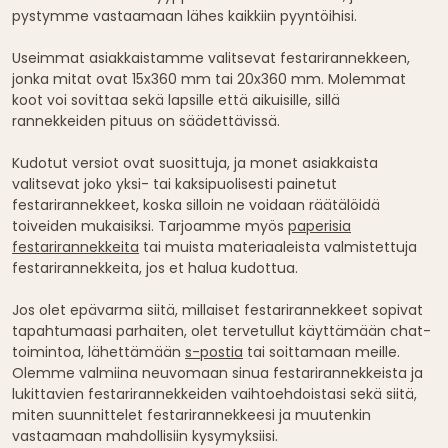
pystymme vastaamaan lähes kaikkiin pyyntöihisi.
Useimmat asiakkaistamme valitsevat festarirannekkeen,
jonka mitat ovat 15x360 mm tai 20x360 mm. Molemmat
koot voi sovittaa sekä lapsille että aikuisille, sillä
rannekkeiden pituus on säädettävissä.
Kudotut versiot ovat suosittuja, ja monet asiakkaista
valitsevat joko yksi- tai kaksipuolisesti painetut
festarirannekkeet, koska silloin ne voidaan räätälöidä
toiveiden mukaisiksi. Tarjoamme myös
paperisia
festarirannekkeita
tai muista materiaaleista valmistettuja
festarirannekkeita, jos et halua kudottua.
Jos olet epävarma siitä, millaiset festarirannekkeet sopivat
tapahtumaasi parhaiten, olet tervetullut käyttämään chat-
toimintoa, lähettämään
s-postia
tai soittamaan meille.
Olemme valmiina neuvomaan sinua festarirannekkeista ja
lukittavien festarirannekkeiden vaihtoehdoistasi sekä siitä,
miten suunnittelet festarirannekkeesi ja muutenkin
vastaamaan mahdollisiin kysymyksiisi.