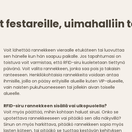
 festareille, uimahalliin
Voit lähettää rannekkeen vieraalle etukäteen tai luovuttaa
sen hänelle kun hän saapuu paikalle. Jos tapahtumasi on
toistuva voit varmistaa, että RFID-siru kuoletetaan tiettynä
päivänä. Voit valita rannekkeen, jonka saa pois ja takaisin
ranteeseen. Henkilökohtaisia rannekkeita voidaan antaa
ihmisille, joilla on pääsy erityisille alueille kuten VIP-alueelle,
vain naisten pukuhuoneeseen tai jollekin aivan toiselle
alueelle.
RFID-siru rannekkeen sisällä vai ulkopuolella?
Voit myös päättää, mihin kohtaan haluat sirusi. Onko se
upotettava rannekkeeseen vai pitääkö sen olla näkyvillä?
Sinun on myös harkittava, pitääkö rannekkeen sopia myös
lasten käteen, tai pitääkö se tuottaa kestävän kehityksen