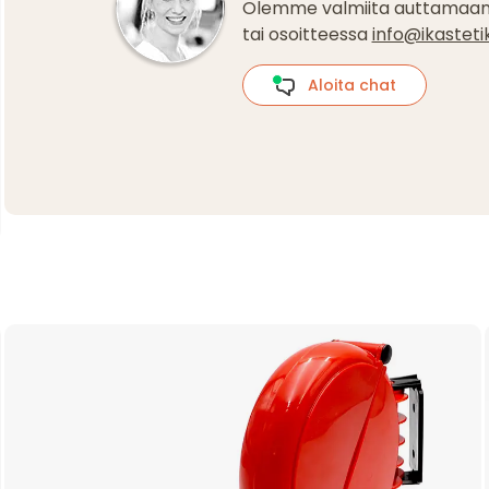
Olemme valmiita auttamaan
tai osoitteessa
info@ikastetike
Aloita chat