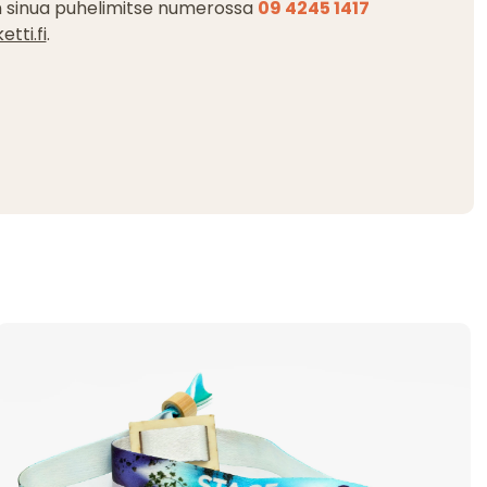
 sinua puhelimitse numerossa
09 4245 1417
tti.fi
.