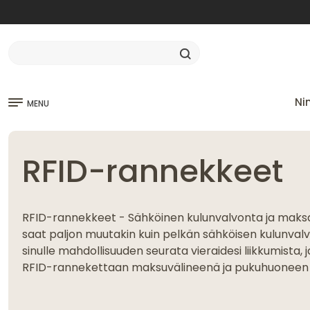
Ni
MENU
RFID-rannekkeet
RFID-rannekkeet - Sähköinen kulunvalvonta ja maks
saat paljon muutakin kuin pelkän sähköisen kulunval
sinulle mahdollisuuden seurata vieraidesi liikkumista, 
RFID-rannekettaan maksuvälineenä ja pukuhuoneen