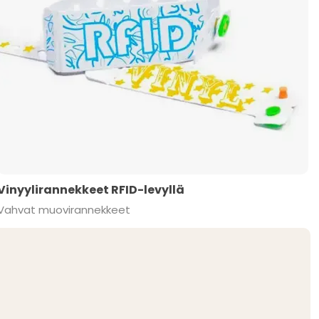
Vinyylirannekkeet RFID-levyllä
Vahvat muovirannekkeet