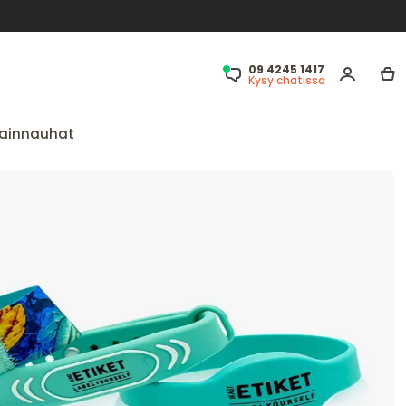
09 4245 1417
Kysy chatissa
ainnauhat