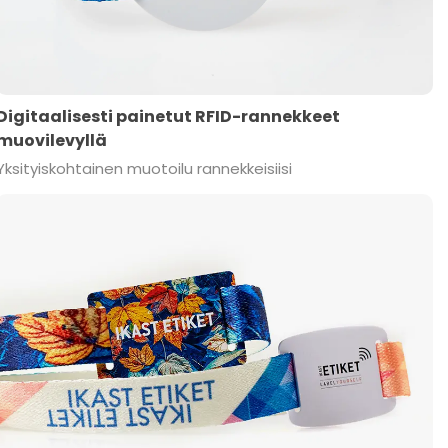
Digitaalisesti painetut RFID-rannekkeet
muovilevyllä
Yksityiskohtainen muotoilu rannekkeisiisi