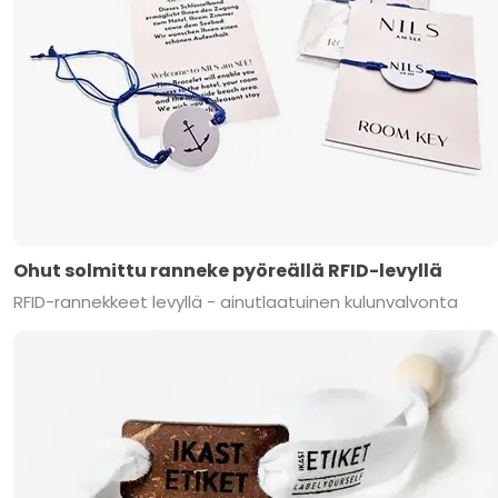
Ohut solmittu ranneke pyöreällä RFID-levyllä
RFID-rannekkeet levyllä - ainutlaatuinen kulunvalvonta