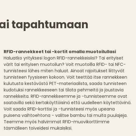
 tai tapahtumaan
RFID-rannekkeet tai -kortit omalla muotoilullasi
Haluatko yrityksesi logon RFID-rannekkeisiisi? Tai erityiset
värit tai erityisen muotoilun? Voit muotoilla RFID- tai NFC-
tunnisteesi lähes miten haluat. Ainoat rajoitukset liittyvät
tunnisteen fyysiseen kokoon. Voit teettää itse rannekkeen
kulutusta kestävästä PET-materiaalista, saada tunnisteen
kudotuksi rannekkeeseen tai tilata pehmeitä ja joustavia
rannekkeita. RFID-rannekkeemme ja -tunnisteemme ovat
saatavilla sekä kertakäyttöisinä että uudelleen käytettävinä.
Voit saada RFID-korttisi ja -tunnisteesi myös upeana
puisena vaihtoehtona - valitse bambu tai muita puulajeja.
Teemme myös halvimmat RFID-muovikorttimme
täsmälleen toiveidesi mukaisiksi.