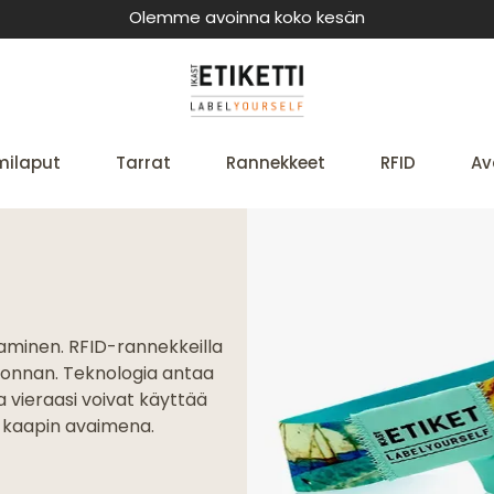
Olemme avoinna koko kesän
milaput
Tarrat
Rannekkeet
RFID
Av
aminen. RFID-rannekkeilla
vonnan. Teknologia antaa
ja vieraasi voivat käyttää
 kaapin avaimena.