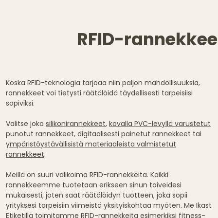
RFID-rannekkeet
Koska RFID-teknologia tarjoaa niin paljon mahdollisuuksia,
rannekkeet voi tietysti räätälöidä täydellisesti tarpeisiisi
sopiviksi.
Valitse joko
silikonirannekkeet
,
kovalla PVC-levyllä varustetut
punotut rannekkeet
,
digitaalisesti painetut rannekkeet
tai
ympäristöystävällisistä materiaaleista valmistetut
rannekkeet
.
Meillä on suuri valikoima RFID-rannekkeita. Kaikki
rannekkeemme tuotetaan erikseen sinun toiveidesi
mukaisesti, joten saat räätälöidyn tuotteen, joka sopii
yrityksesi tarpeisiin viimeistä yksityiskohtaa myöten. Me Ikast
Etiketillä toimitamme RFID-rannekkeita esimerkiksi fitness-