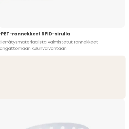
rPET-rannekkeet RFID-sirulla
Kierrätysmateriaalista valmistetut rannekkeet
langattomaan kulunvalvontaan