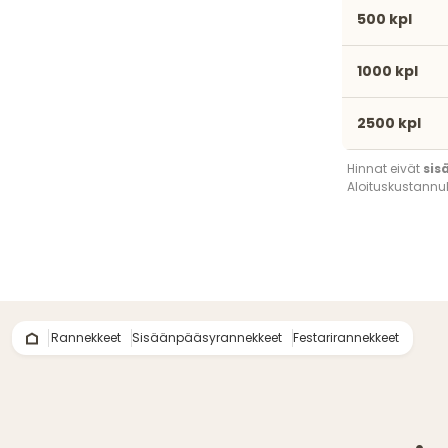
500 kpl
1000 kpl
2500 kpl
Hinnat eivät
sis
Aloituskustannuk
Rannekkeet
Sisäänpääsyrannekkeet
Festarirannekkeet