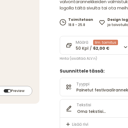
valvontarannekkeiden valmistukse
logolla tältä sivulta tai ota mei
Design log
Toimitetaan
ja toivotulla
18.8 - 25.8
Määrä
Ilm. toimitus
50 Kpl /
62,00 €
Hinta (sisältää ALV:n)
Suunnittele tässä:
Tyyppi
Painetut festivaalirannek
Preview
Tekstisi
Lisää rivi