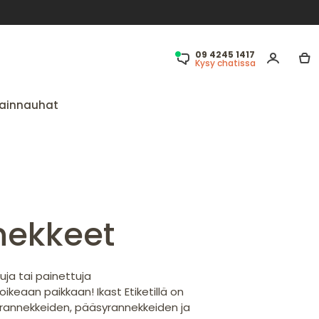
09 4245 1417
Kysy chatissa
ainnauhat
nekkeet
uja tai painettuja
 oikeaan paikkaan! Ikast Etiketillä on
irannekkeiden, pääsyrannekkeiden ja