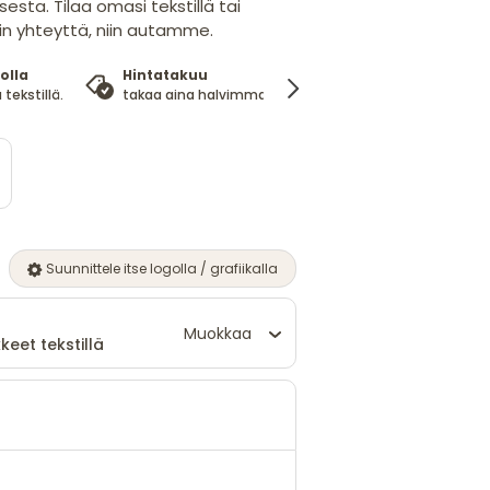
sta. Tilaa omasi tekstillä tai
hin yhteyttä, niin autamme.
olla
Hintatakuu
100%
 tekstillä.
takaa aina halvimman hinnan
tyytyväisyysta
Suunnittele itse logolla / grafiikalla
Muokkaa
keet tekstillä