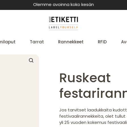
Olemme avoinna koko kesän
milaput
Tarrat
Rannekkeet
RFID
Av
Ruskeat
festariran
Jos tarvitset laadukkaita kudott
festivaalirannekkeita, olet tullut
yli 25 vuoden kokemus festivaal