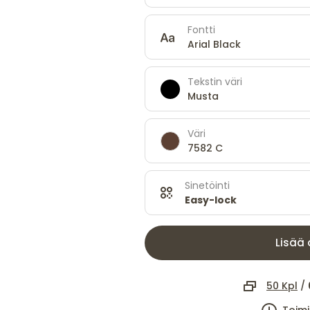
Fontti
Arial Black
Tekstin väri
Musta
Väri
7582 C
Sinetöinti
Easy-lock
Lisää 
50 Kpl
/