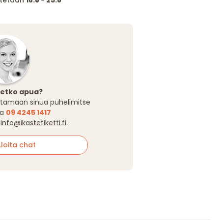
itetaan
18.8 - 25.8
setko apua?
tamaan sinua puhelimitse
sa
09 4245 1417
a
info@ikastetiketti.fi
.
oita chat