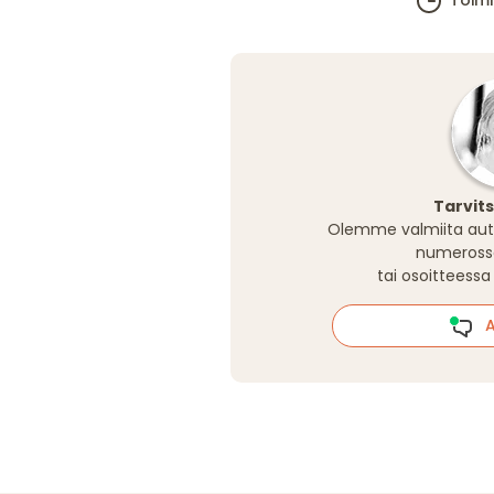
Toim
Tarvit
Olemme valmiita aut
numeros
tai osoitteess
Al