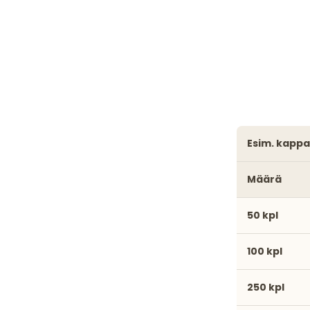
esim. kapp
Määrä
50 kpl
100 kpl
250 kpl