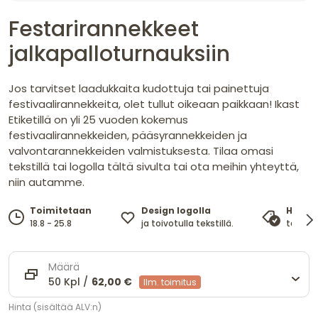
Festarirannekkeet
jalkapalloturnauksiin
Jos tarvitset laadukkaita kudottuja tai painettuja
festivaalirannekkeita, olet tullut oikeaan paikkaan! Ikast
Etiketillä on yli 25 vuoden kokemus
festivaalirannekkeiden, pääsyrannekkeiden ja
valvontarannekkeiden valmistuksesta. Tilaa omasi
tekstillä tai logolla tältä sivulta tai ota meihin yhteyttä,
niin autamme.
Design logolla
Toimitetaan
Hinta
ja toivotulla tekstillä.
18.8 - 25.8
takaa 
Määrä
50 Kpl /
62,00 €
Ilm. toimitus
Hinta (sisältää ALV:n)