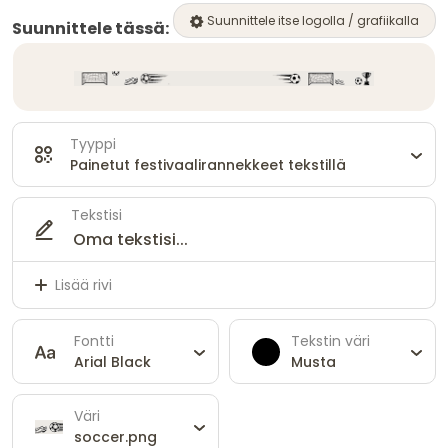
Suunnittele itse logolla / grafiikalla
Suunnittele tässä:
Tyyppi
Painetut festivaalirannekkeet tekstillä
Tekstisi
Lisää rivi
Fontti
Tekstin väri
Arial Black
Musta
Väri
soccer.png