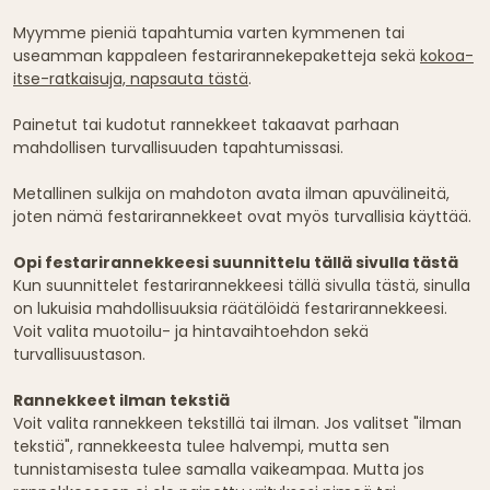
Myymme pieniä tapahtumia varten kymmenen tai
useamman kappaleen festarirannekepaketteja sekä
kokoa-
itse-ratkaisuja, napsauta tästä
.
Painetut tai kudotut rannekkeet takaavat parhaan
mahdollisen turvallisuuden tapahtumissasi.
Metallinen sulkija on mahdoton avata ilman apuvälineitä,
joten nämä festarirannekkeet ovat myös turvallisia käyttää.
Opi festarirannekkeesi suunnittelu tällä sivulla tästä
Kun suunnittelet festarirannekkeesi tällä sivulla tästä, sinulla
on lukuisia mahdollisuuksia räätälöidä festarirannekkeesi.
Voit valita muotoilu- ja hintavaihtoehdon sekä
turvallisuustason.
Rannekkeet ilman tekstiä
Voit valita rannekkeen tekstillä tai ilman. Jos valitset "ilman
tekstiä", rannekkeesta tulee halvempi, mutta sen
tunnistamisesta tulee samalla vaikeampaa. Mutta jos