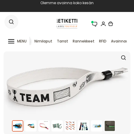
Olemme avoinna koko kesän
MENU
Nimilaput
Tarrat
Rannekkeet
RFID
Avainnauha