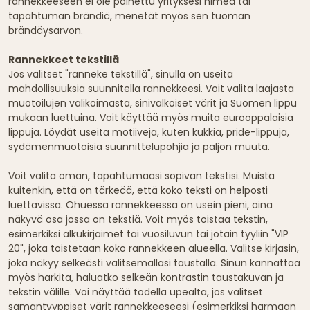
rannekkeeseen ei ole painettu yrityksesi nimeä tai
tapahtuman brändiä, menetät myös sen tuoman
brändäysarvon.
Rannekkeet tekstillä
Jos valitset "ranneke tekstillä", sinulla on useita
mahdollisuuksia suunnitella rannekkeesi. Voit valita laajasta
muotoilujen valikoimasta, sinivalkoiset värit ja Suomen lippu
mukaan luettuina. Voit käyttää myös muita eurooppalaisia
lippuja. Löydät useita motiiveja, kuten kukkia, pride-lippuja,
sydämenmuotoisia suunnittelupohjia ja paljon muuta.
Voit valita oman, tapahtumaasi sopivan tekstisi. Muista
kuitenkin, että on tärkeää, että koko teksti on helposti
luettavissa. Ohuessa rannekkeessa on usein pieni, aina
näkyvä osa jossa on tekstiä. Voit myös toistaa tekstin,
esimerkiksi alkukirjaimet tai vuosiluvun tai jotain tyyliin "VIP
20", joka toistetaan koko rannekkeen alueella. Valitse kirjasin,
joka näkyy selkeästi valitsemallasi taustalla. Sinun kannattaa
myös harkita, haluatko selkeän kontrastin taustakuvan ja
tekstin välille. Voi näyttää todella upealta, jos valitset
samantyyppiset värit rannekkeeseesi (esimerkiksi harmaan