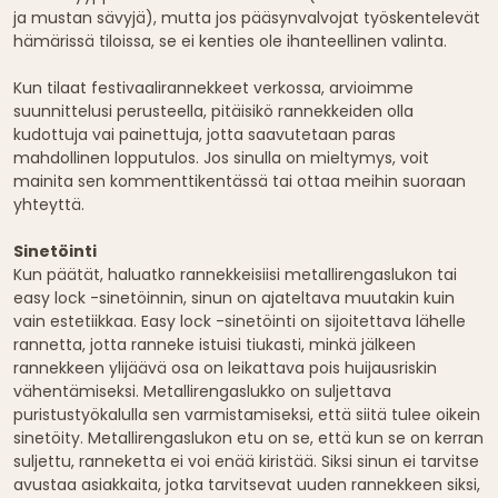
ja mustan sävyjä), mutta jos pääsynvalvojat työskentelevät
hämärissä tiloissa, se ei kenties ole ihanteellinen valinta.
Kun tilaat festivaalirannekkeet verkossa, arvioimme
suunnittelusi perusteella, pitäisikö rannekkeiden olla
kudottuja vai painettuja, jotta saavutetaan paras
mahdollinen lopputulos. Jos sinulla on mieltymys, voit
mainita sen kommenttikentässä tai ottaa meihin suoraan
yhteyttä.
Sinetöinti
Kun päätät, haluatko rannekkeisiisi metallirengaslukon tai
easy lock -sinetöinnin, sinun on ajateltava muutakin kuin
vain estetiikkaa. Easy lock -sinetöinti on sijoitettava lähelle
rannetta, jotta ranneke istuisi tiukasti, minkä jälkeen
rannekkeen ylijäävä osa on leikattava pois huijausriskin
vähentämiseksi. Metallirengaslukko on suljettava
puristustyökalulla sen varmistamiseksi, että siitä tulee oikein
sinetöity. Metallirengaslukon etu on se, että kun se on kerran
suljettu, ranneketta ei voi enää kiristää. Siksi sinun ei tarvitse
avustaa asiakkaita, jotka tarvitsevat uuden rannekkeen siksi,