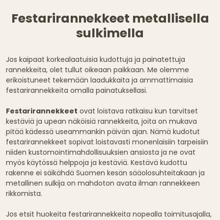
Festarirannekkeet metallisella
sulkimella
Jos kaipaat korkealaatuisia kudottuja ja painatettuja
rannekkeita, olet tullut oikeaan paikkaan. Me olemme
erikoistuneet tekemään laadukkaita ja ammattimaisia
festarirannekkeita omalla painatuksellasi.
Festarirannekkeet
ovat loistava ratkaisu kun tarvitset
kestäviä ja upean näköisiä rannekkeita, joita on mukava
pitää kädessä useammankin päivän ajan. Nämä kudotut
festarirannekkeet sopivat loistavasti monenlaisiin tarpeisiin
niiden kustomointimahdollisuuksien ansiosta ja ne ovat
myös käytössä helppoja ja kestäviä. Kestävä kudottu
rakenne ei säikähdä Suomen kesän sääolosuhteitakaan ja
metallinen sulkija on mahdoton avata ilman rannekkeen
rikkomista.
Jos etsit huokeita festarirannekkeita nopealla toimitusajalla,