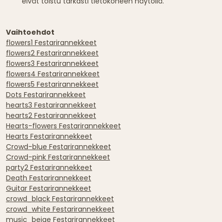
eivät toistu tarkasti tietokoneen näytöllä.
Vaihtoehdot
flowers1 Festarirannekkeet
flowers2 Festarirannekkeet
flowers3 Festarirannekkeet
flowers4 Festarirannekkeet
flowers5 Festarirannekkeet
Dots Festarirannekkeet
hearts3 Festarirannekkeet
hearts2 Festarirannekkeet
Hearts-flowers Festarirannekkeet
Hearts Festarirannekkeet
Crowd-blue Festarirannekkeet
Crowd-pink Festarirannekkeet
party2 Festarirannekkeet
Death Festarirannekkeet
Guitar Festarirannekkeet
crowd_black Festarirannekkeet
crowd_white Festarirannekkeet
music_beige Festarirannekkeet