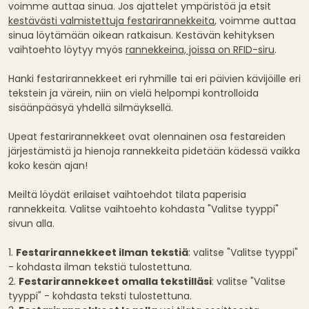
voimme auttaa sinua. Jos ajattelet ympäristöä ja etsit
kestävästi valmistettuja festarirannekkeita
, voimme auttaa
sinua löytämään oikean ratkaisun. Kestävän kehityksen
vaihtoehto löytyy myös
rannekkeina, joissa on RFID-siru
.
Hanki festarirannekkeet eri ryhmille tai eri päivien kävijöille eri
tekstein ja värein, niin on vielä helpompi kontrolloida
sisäänpääsyä yhdellä silmäyksellä.
Upeat festarirannekkeet ovat olennainen osa festareiden
järjestämistä ja hienoja rannekkeita pidetään kädessä vaikka
koko kesän ajan!
Meiltä löydät erilaiset vaihtoehdot tilata paperisia
rannekkeita. Valitse vaihtoehto kohdasta "Valitse tyyppi"
sivun alla.
1.
Festarirannekkeet ilman tekstiä
: valitse "Valitse tyyppi"
- kohdasta ilman tekstiä tulostettuna.
2.
Festarirannekkeet omalla tekstilläsi
: valitse "Valitse
tyyppi" - kohdasta teksti tulostettuna.