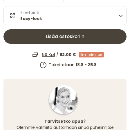
Sinetöinti
Easy-lock
Lisää ostoskoriin
50 Kpl
/
62,00 €
Ilm. toimitus
Toimitetaan
18.8 - 25.8
Tarvitsetko apua?
Olemme valmiita auttamaan sinua puhelimitse