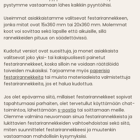
pystymme vastaamaan lähes kaikkiin pyyntöihisi.
Useimmat asiakkaistamme valitsevat festarirannekkeen,
jonka mitat ovat 15x360 mm tai 20x360 mm. Molemmat
koot voi sovittaa sekä lapsille että aikuisille, sillä
rannekkeiden pituus on säädettävissä.
Kudotut versiot ovat suosittuja, ja monet asiakkaista
valitsevat joko yksi- tai kaksipuolisesti painetut
festarirannekkeet, koska silloin ne voidaan räätälöidä
toiveiden mukaisiksi. Tarjoamme myös
paperisia
festarirannekkeita
tai muista materiaaleista valmistettuja
festarirannekkeita, jos et halua kudottua.
Jos olet epävarma siitä, millaiset festarirannekkeet sopivat
tapahtumaasi parhaiten, olet tervetullut käyttämään chat-
toimintoa, lähettämään
s-postia
tai soittamaan meille.
Olemme valmiina neuvomaan sinua festarirannekkeista ja
lukittavien festarirannekkeiden vaihtoehdoistasi sekä siitä,
miten suunnittelet festarirannekkeesi ja muutenkin
vastaamaan mahdollisiin kysymyksiisi.