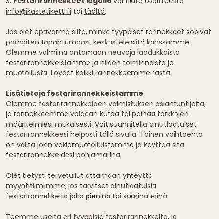
3.
Festarirannekkeet logolla
voi tilata osoitteesta
info@ikastetiketti.fi
tai
täältä
.
Jos olet epävarma siitä, minkä tyyppiset rannekkeet sopivat
parhaiten tapahtumaasi, keskustele siitä kanssamme.
Olemme valmiina antamaan neuvoja laadukkaista
festarirannekkeistamme ja niiden toiminnoista ja
muotoilusta. Löydät kaikki
rannekkeemme
tästä.
Lisätietoja festarirannekkeistamme
Olemme festarirannekkeiden valmistuksen asiantuntijoita,
ja rannekkeemme voidaan kutoa tai painaa tarkkojen
määritelmiesi mukaisesti. Voit suunnitella ainutlaatuiset
festarirannekkeesi helposti tällä sivulla. Toinen vaihtoehto
on valita jokin vakiomuotoiluistamme ja käyttää sitä
festarirannekkeidesi pohjamallina.
Olet tietysti tervetullut ottamaan yhteyttä
myyntitiimiimme, jos tarvitset ainutlaatuisia
festarirannekkeita joko pieninä tai suurina erinä.
Teemme useita eri tyyppisiä festarirannekkeita, ja