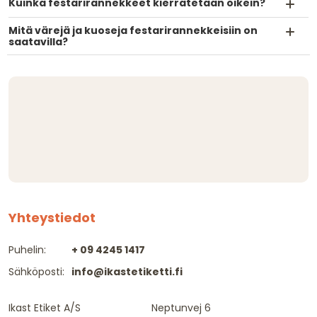
Kuinka festarirannekkeet kierrätetään oikein?
Mitä värejä ja kuoseja festarirannekkeisiin on
saatavilla?
Yhteystiedot
Puhelin:
+ 09 4245 1417
Sähköposti:
info@ikastetiketti.fi
Ikast Etiket A/S
Neptunvej 6