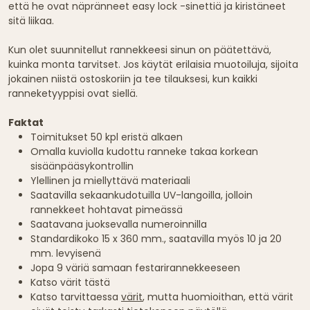
että he ovat näpränneet easy lock -sinettiä ja kiristäneet
sitä liikaa.
Kun olet suunnitellut rannekkeesi sinun on päätettävä,
kuinka monta tarvitset. Jos käytät erilaisia muotoiluja, sijoita
jokainen niistä ostoskoriin ja tee tilauksesi, kun kaikki
ranneketyyppisi ovat siellä.
Faktat
Toimitukset 50 kpl eristä alkaen
Omalla kuviolla kudottu ranneke takaa korkean
sisäänpääsykontrollin
Ylellinen ja miellyttävä materiaali
Saatavilla sekaankudotuilla UV-langoilla, jolloin
rannekkeet hohtavat pimeässä
Saatavana juoksevalla numeroinnilla
Standardikoko 15 x 360 mm., saatavilla myös 10 ja 20
mm. levyisenä
Jopa 9 väriä samaan festarirannekkeeseen
Katso värit tästä
Katso tarvittaessa
värit
, mutta huomioithan, että värit