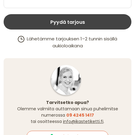
Pyydä tarjous
Lähetämme tarjouksen 1–2 tunnin sisällä
aukioloaikana
Tarvitsetko apua?
Olemme valmiita auttamaan sinua puhelimitse
numerossa
09 4245 1417
tai osoitteessa
info@ikastetiketti.fi
.