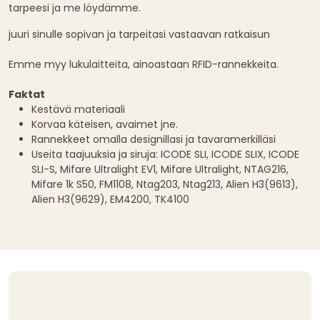
tarpeesi ja me löydämme.
juuri sinulle sopivan ja tarpeitasi vastaavan ratkaisun
Emme myy lukulaitteita, ainoastaan RFID-rannekkeita.
Faktat
Kestävä materiaali
Korvaa käteisen, avaimet jne.
Rannekkeet omalla designillasi ja tavaramerkilläsi
Useita taajuuksia ja siruja: ICODE SLI, ICODE SLIX, ICODE
SLI-S, Mifare Ultralight EV1, Mifare Ultralight, NTAG216,
Mifare 1k S50, FM1108, Ntag203, Ntag213, Alien H3(9613),
Alien H3(9629), EM4200, TK4100