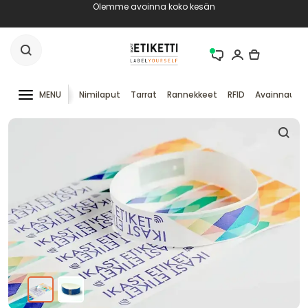
Olemme avoinna koko kesän
MENU
Nimilaput
Tarrat
Rannekkeet
RFID
Avainnauha