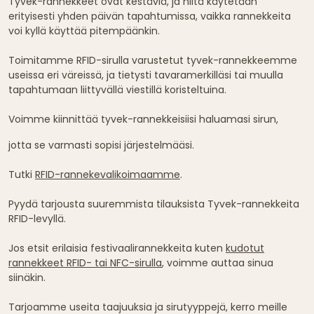
Tyvek-rannekkeet ovat kestäviä, ja niitä käytetään
erityisesti yhden päivän tapahtumissa, vaikka rannekkeita
voi kyllä käyttää pitempäänkin.
Toimitamme RFID-sirulla varustetut tyvek-rannekkeemme
useissa eri väreissä, ja tietysti tavaramerkilläsi tai muulla
tapahtumaan liittyvällä viestillä koristeltuina.
Voimme kiinnittää tyvek-rannekkeisiisi haluamasi sirun,
jotta se varmasti sopisi järjestelmääsi.
Tutki
RFID-rannekevalikoimaamme
.
Pyydä tarjousta suuremmista tilauksista Tyvek-rannekkeita
RFID-levyllä.
Jos etsit erilaisia festivaalirannekkeita kuten
kudotut
rannekkeet RFID- tai NFC-sirulla
, voimme auttaa sinua
siinäkin.
Tarjoamme useita taajuuksia ja sirutyyppejä, kerro meille