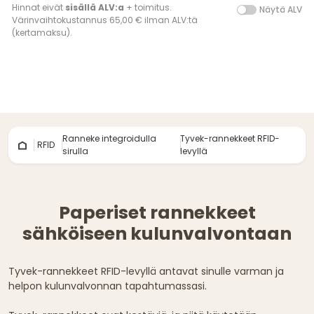
Hinnat eivät
sisällä ALV:a
+ toimitus.
Näytä ALV
Värinvaihtokustannus 65,00 € ilman ALV:tä
(kertamaksu).
Ranneke integroidulla
Tyvek-rannekkeet RFID-
RFID
sirulla
levyllä
Paperiset rannekkeet
sähköiseen kulunvalvontaan
Tyvek-rannekkeet RFID-levyllä antavat sinulle varman ja
helpon kulunvalvonnan tapahtumassasi.