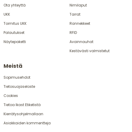
Ota yhteyttä
Nimilaput
UKK
Tarrat
Toimitus UKK
Rannekkeet
Palautukset
RFID
Näytepaketti
Avainnauhat
Kestävästi valmistetut
Meistä
Sopimusehdot
Tietosuojaseloste
Cookies
Tietoa Ikast Etiketistä
Kierrätysohjelmallaan
Asiakkaiden kommentteja