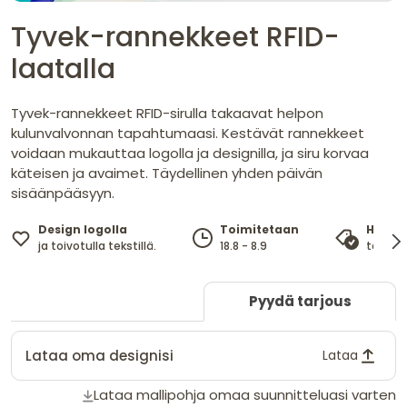
Tyvek-rannekkeet RFID-
laatalla
Tyvek-rannekkeet RFID-sirulla takaavat helpon
kulunvalvonnan tapahtumaasi. Kestävät rannekkeet
voidaan mukauttaa logolla ja designilla, ja siru korvaa
käteisen ja avaimet. Täydellinen yhden päivän
sisäänpääsyyn.
Design logolla
Toimitetaan
Hinta
ja toivotulla tekstillä.
18.8 - 8.9
takaa 
Pyydä tarjous
Lataa oma designisi
Lataa
Lataa mallipohja omaa suunnitteluasi varten