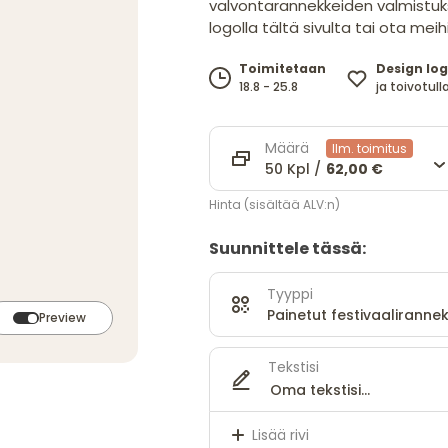
valvontarannekkeiden valmistukse
logolla tältä sivulta tai ota mei
Design log
Toimitetaan
ja toivotulla
18.8 - 25.8
Määrä
Ilm. toimitus
50 Kpl /
62,00 €
Hinta (sisältää ALV:n)
Suunnittele tässä:
Tyyppi
Painetut festivaalirannek
Preview
Tekstisi
Lisää rivi