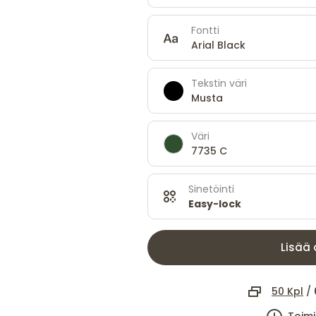
Fontti
Arial Black
Tekstin väri
Musta
Väri
7735 C
Sinetöinti
Easy-lock
Lisää 
50 Kpl
/