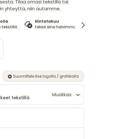
sta. Tilaa omasi tekstillä tai
hin yhteyttä, niin autamme.
olla
Hintatakuu
100%
 tekstillä.
takaa aina halvimman hinnan
tyytyväisyysta
Suunnittele itse logolla / grafiikalla
Muokkaa
keet tekstillä