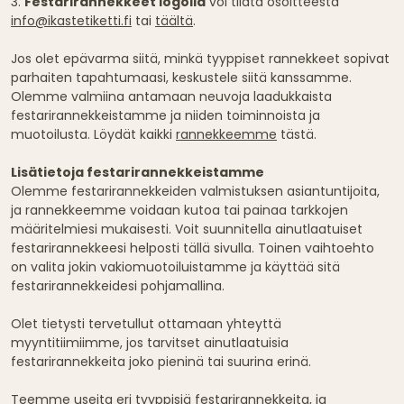
3.
Festarirannekkeet logolla
voi tilata osoitteesta
info@ikastetiketti.fi
tai
täältä
.
Jos olet epävarma siitä, minkä tyyppiset rannekkeet sopivat
parhaiten tapahtumaasi, keskustele siitä kanssamme.
Olemme valmiina antamaan neuvoja laadukkaista
festarirannekkeistamme ja niiden toiminnoista ja
muotoilusta. Löydät kaikki
rannekkeemme
tästä.
Lisätietoja festarirannekkeistamme
Olemme festarirannekkeiden valmistuksen asiantuntijoita,
ja rannekkeemme voidaan kutoa tai painaa tarkkojen
määritelmiesi mukaisesti. Voit suunnitella ainutlaatuiset
festarirannekkeesi helposti tällä sivulla. Toinen vaihtoehto
on valita jokin vakiomuotoiluistamme ja käyttää sitä
festarirannekkeidesi pohjamallina.
Olet tietysti tervetullut ottamaan yhteyttä
myyntitiimiimme, jos tarvitset ainutlaatuisia
festarirannekkeita joko pieninä tai suurina erinä.
Teemme useita eri tyyppisiä festarirannekkeita, ja