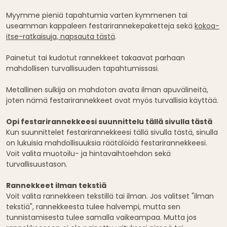
Myymme pieniä tapahtumia varten kymmenen tai
useamman kappaleen festarirannekepaketteja sekä
kokoa-
itse-ratkaisuja, napsauta tästä
.
Painetut tai kudotut rannekkeet takaavat parhaan
mahdollisen turvallisuuden tapahtumissasi.
Metallinen sulkija on mahdoton avata ilman apuvälineitä,
joten nämä festarirannekkeet ovat myös turvallisia käyttää.
Opi festarirannekkeesi suunnittelu tällä sivulla tästä
Kun suunnittelet festarirannekkeesi tällä sivulla tästä, sinulla
on lukuisia mahdollisuuksia räätälöidä festarirannekkeesi.
Voit valita muotoilu- ja hintavaihtoehdon sekä
turvallisuustason.
Rannekkeet ilman tekstiä
Voit valita rannekkeen tekstillä tai ilman. Jos valitset "ilman
tekstiä", rannekkeesta tulee halvempi, mutta sen
tunnistamisesta tulee samalla vaikeampaa. Mutta jos