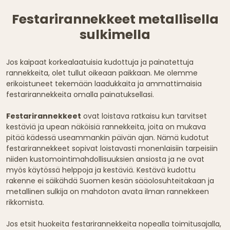
Festarirannekkeet metallisella
sulkimella
Jos kaipaat korkealaatuisia kudottuja ja painatettuja
rannekkeita, olet tullut oikeaan paikkaan. Me olemme
erikoistuneet tekemään laadukkaita ja ammattimaisia
festarirannekkeita omalla painatuksellasi.
Festarirannekkeet
ovat loistava ratkaisu kun tarvitset
kestäviä ja upean näköisiä rannekkeita, joita on mukava
pitää kädessä useammankin päivän ajan. Nämä kudotut
festarirannekkeet sopivat loistavasti monenlaisiin tarpeisiin
niiden kustomointimahdollisuuksien ansiosta ja ne ovat
myös käytössä helppoja ja kestäviä. Kestävä kudottu
rakenne ei säikähdä Suomen kesän sääolosuhteitakaan ja
metallinen sulkija on mahdoton avata ilman rannekkeen
rikkomista.
Jos etsit huokeita festarirannekkeita nopealla toimitusajalla,