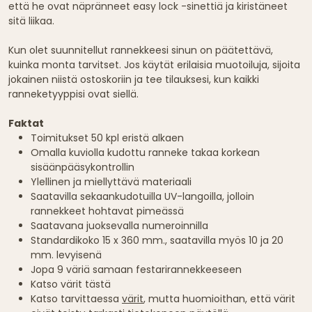
että he ovat näpränneet easy lock -sinettiä ja kiristäneet
sitä liikaa.
Kun olet suunnitellut rannekkeesi sinun on päätettävä,
kuinka monta tarvitset. Jos käytät erilaisia muotoiluja, sijoita
jokainen niistä ostoskoriin ja tee tilauksesi, kun kaikki
ranneketyyppisi ovat siellä.
Faktat
Toimitukset 50 kpl eristä alkaen
Omalla kuviolla kudottu ranneke takaa korkean
sisäänpääsykontrollin
Ylellinen ja miellyttävä materiaali
Saatavilla sekaankudotuilla UV-langoilla, jolloin
rannekkeet hohtavat pimeässä
Saatavana juoksevalla numeroinnilla
Standardikoko 15 x 360 mm., saatavilla myös 10 ja 20
mm. levyisenä
Jopa 9 väriä samaan festarirannekkeeseen
Katso värit tästä
Katso tarvittaessa
värit
, mutta huomioithan, että värit