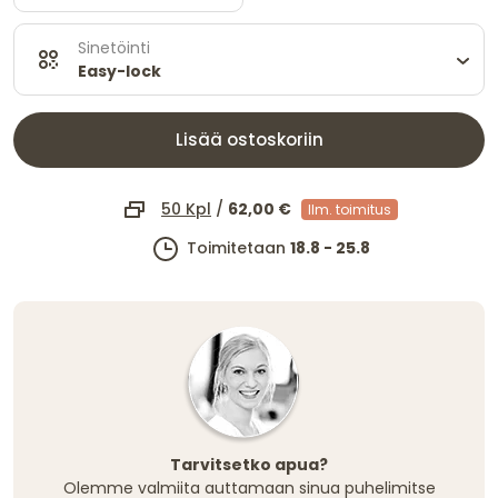
Sinetöinti
Easy-lock
Lisää ostoskoriin
50 Kpl
/
62,00 €
Ilm. toimitus
Toimitetaan
18.8 - 25.8
Tarvitsetko apua?
Olemme valmiita auttamaan sinua puhelimitse