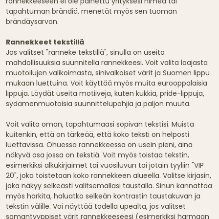
rannekkeeseen ei ole painettu yrityksesi nimeä tai
tapahtuman brändiä, menetät myös sen tuoman
brändäysarvon.
Rannekkeet tekstillä
Jos valitset "ranneke tekstillä", sinulla on useita
mahdollisuuksia suunnitella rannekkeesi. Voit valita laajasta
muotoilujen valikoimasta, sinivalkoiset värit ja Suomen lippu
mukaan luettuina. Voit käyttää myös muita eurooppalaisia
lippuja. Löydät useita motiiveja, kuten kukkia, pride-lippuja,
sydämenmuotoisia suunnittelupohjia ja paljon muuta.
Voit valita oman, tapahtumaasi sopivan tekstisi. Muista
kuitenkin, että on tärkeää, että koko teksti on helposti
luettavissa. Ohuessa rannekkeessa on usein pieni, aina
näkyvä osa jossa on tekstiä. Voit myös toistaa tekstin,
esimerkiksi alkukirjaimet tai vuosiluvun tai jotain tyyliin "VIP
20", joka toistetaan koko rannekkeen alueella. Valitse kirjasin,
joka näkyy selkeästi valitsemallasi taustalla. Sinun kannattaa
myös harkita, haluatko selkeän kontrastin taustakuvan ja
tekstin välille. Voi näyttää todella upealta, jos valitset
samantyyppiset värit rannekkeeseesi (esimerkiksi harmaan