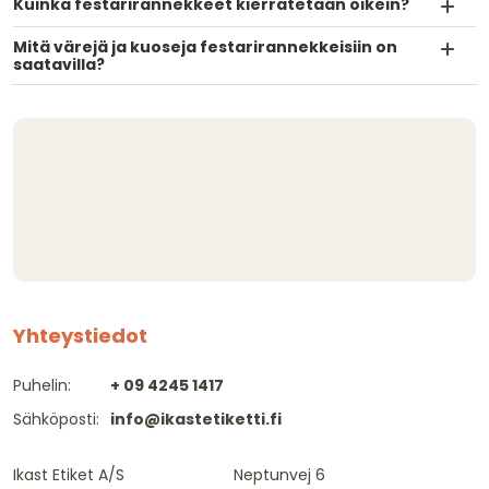
Kuinka festarirannekkeet kierrätetään oikein?
Mitä värejä ja kuoseja festarirannekkeisiin on
saatavilla?
Yhteystiedot
Puhelin:
+ 09 4245 1417
Sähköposti:
info@ikastetiketti.fi
Ikast Etiket A/S
Neptunvej 6