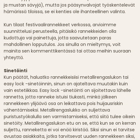
ja mustan sävyjä), mutta jos pääsynvalvojat työskentelevät
hämärissä tiloissa, se ei kenties ole ihanteellinen valinta.
Kun tilaat festivaalirannekkeet verkossa, arvioimme
suunnittelusi perusteella, pitäisikö rannekkeiden olla
kudottuja vai painettuja, jotta saavutetaan paras
mahdollinen lopputulos. Jos sinulla on mieltymys, voit
mainita sen kommenttikentässä tai ottaa meihin suoraan
yhteyttä.
Sinetöinti
Kun päätät, haluatko rannekkeisiisi metallirengaslukon tai
easy lock -sinetöinnin, sinun on ajateltava muutakin kuin
vain estetiikkaa. Easy lock -sinetöinti on sijoitettava lähelle
rannetta, jotta ranneke istuisi tiukasti, minkä jälkeen
rannekkeen ylijäävä osa on leikattava pois huijausriskin
vähentämiseksi. Metallirengaslukko on suljettava
puristustyökalulla sen varmistamiseksi, että siitä tulee oikein
sinetöity. Metallirengaslukon etu on se, että kun se on kerran
suljettu, ranneketta ei voi enää kiristää. Siksi sinun ei tarvitse
avustaa asiakkaita, jotka tarvitsevat uuden rannekkeen siksi,