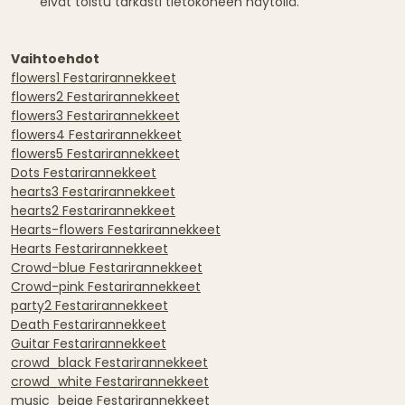
eivät toistu tarkasti tietokoneen näytöllä.
Vaihtoehdot
flowers1 Festarirannekkeet
flowers2 Festarirannekkeet
flowers3 Festarirannekkeet
flowers4 Festarirannekkeet
flowers5 Festarirannekkeet
Dots Festarirannekkeet
hearts3 Festarirannekkeet
hearts2 Festarirannekkeet
Hearts-flowers Festarirannekkeet
Hearts Festarirannekkeet
Crowd-blue Festarirannekkeet
Crowd-pink Festarirannekkeet
party2 Festarirannekkeet
Death Festarirannekkeet
Guitar Festarirannekkeet
crowd_black Festarirannekkeet
crowd_white Festarirannekkeet
music_beige Festarirannekkeet