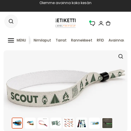
Olemme avoinna koko kesän
MENU
Nimilaput
Tarrat
Rannekkeet
RFID
Avainnauha