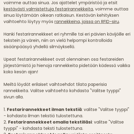
voimme auttaa sinua. Jos ajattelet ympäristöä ja etsit
kestävästi valmistettuja festarirannekkeita
, voimme auttaa
sinua löytämään oikean ratkaisun. Kestävän kehityksen
vaihtoehto löytyy myös
rannekkeina, joissa on RFID-siru
.
Hanki festarirannekkeet eri ryhmille tai eri päivien kävijöille eri
tekstein ja värein, niin on vielä helpompi kontrolloida
sisäänpääsyä yhdellä silmäyksellä.
Upeat festarirannekkeet ovat olennainen osa festareiden
järjestämistä ja hienoja rannekkeita pidetään kädessä vaikka
koko kesän ajan!
Meiltä löydät erilaiset vaihtoehdot tilata paperisia
rannekkeita. Valitse vaihtoehto kohdasta "Valitse tyyppi"
sivun alla.
1.
Festarirannekkeet ilman tekstiä
: valitse "Valitse tyyppi"
- kohdasta ilman tekstiä tulostettuna.
2.
Festarirannekkeet omalla tekstilläsi
: valitse "Valitse
tyyppi" - kohdasta teksti tulostettuna.