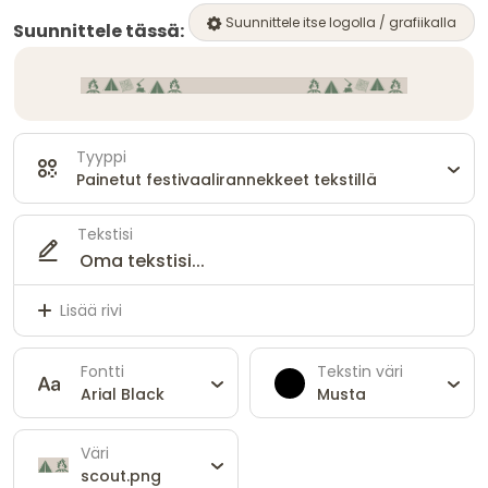
Suunnittele itse logolla / grafiikalla
Suunnittele tässä:
Tyyppi
Painetut festivaalirannekkeet tekstillä
Tekstisi
Lisää rivi
Fontti
Tekstin väri
Arial Black
Musta
Väri
scout.png