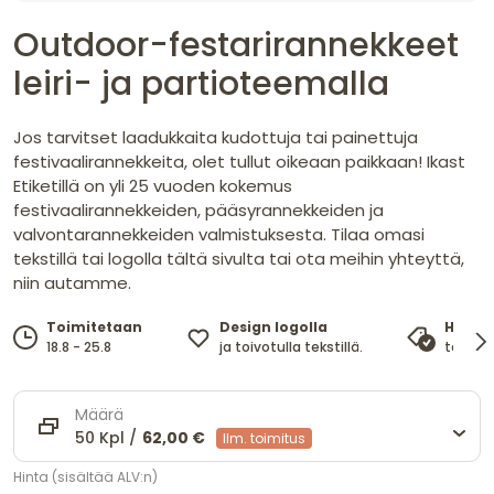
Outdoor-festarirannekkeet
leiri- ja partioteemalla
Jos tarvitset laadukkaita kudottuja tai painettuja
festivaalirannekkeita, olet tullut oikeaan paikkaan! Ikast
Etiketillä on yli 25 vuoden kokemus
festivaalirannekkeiden, pääsyrannekkeiden ja
valvontarannekkeiden valmistuksesta. Tilaa omasi
tekstillä tai logolla tältä sivulta tai ota meihin yhteyttä,
niin autamme.
Design logolla
Toimitetaan
Hinta
ja toivotulla tekstillä.
18.8 - 25.8
takaa 
Määrä
50 Kpl /
62,00 €
Ilm. toimitus
Hinta (sisältää ALV:n)