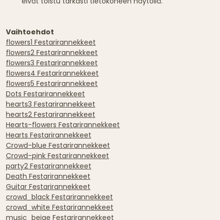
eivät toistu tarkasti tietokoneen näytöllä.
Vaihtoehdot
flowers1 Festarirannekkeet
flowers2 Festarirannekkeet
flowers3 Festarirannekkeet
flowers4 Festarirannekkeet
flowers5 Festarirannekkeet
Dots Festarirannekkeet
hearts3 Festarirannekkeet
hearts2 Festarirannekkeet
Hearts-flowers Festarirannekkeet
Hearts Festarirannekkeet
Crowd-blue Festarirannekkeet
Crowd-pink Festarirannekkeet
party2 Festarirannekkeet
Death Festarirannekkeet
Guitar Festarirannekkeet
crowd_black Festarirannekkeet
crowd_white Festarirannekkeet
music_beige Festarirannekkeet