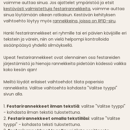
voimme auttaa sinua. Jos ajattelet ympäristöä ja etsit
kestävästi valmistettuja festarirannekkeita
, voimme auttaa
sinua löytämään oikean ratkaisun. Kestävän kehityksen
vaihtoehto löytyy myös
rannekkeina, joissa on RFID-siru
.
Hanki festarirannekkeet eri ryhmille tai eri päivien kävijöille eri
tekstein ja värein, niin on vielä helpompi kontrolloida
sisäänpääsyä yhdellä silmäyksellä.
Upeat festarirannekkeet ovat olennainen osa festareiden
järjestämistä ja hienoja rannekkeita pidetään kädessä vaikka
koko kesän ajan!
Meiltä löydät erilaiset vaihtoehdot tilata paperisia
rannekkeita. Valitse vaihtoehto kohdasta "Valitse tyyppi"
sivun alla.
1.
Festarirannekkeet ilman tekstiä
: valitse "Valitse tyyppi"
- kohdasta ilman tekstiä tulostettuna.
2.
Festarirannekkeet omalla tekstilläsi
: valitse "Valitse
tyyppi" - kohdasta teksti tulostettuna.