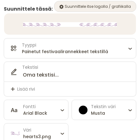
Suunnittele itse logolla / grafiikalla
Suunnittele tässä:
Tyyppi
Painetut festivaalirannekkeet tekstillä
Tekstisi
Lisää rivi
Fontti
Tekstin väri
Arial Black
Musta
Väri
hearts3.png