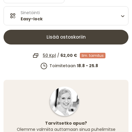
Sinetöinti
Easy-lock
Lisää ostoskoriin
50 Kpl
/
62,00 €
Ilm. toimitus
Toimitetaan
18.8 - 25.8
Tarvitsetko apua?
Olemme valmiita auttamaan sinua puhelimitse