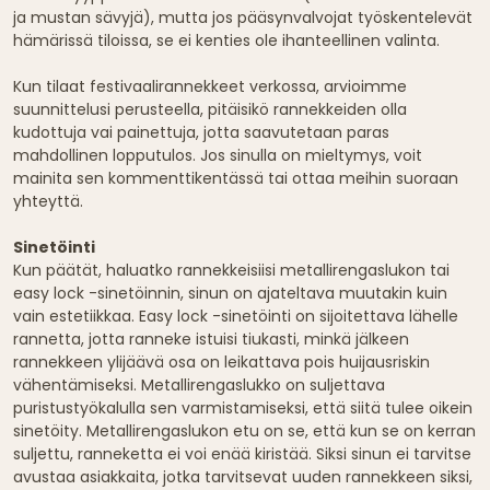
ja mustan sävyjä), mutta jos pääsynvalvojat työskentelevät
hämärissä tiloissa, se ei kenties ole ihanteellinen valinta.
Kun tilaat festivaalirannekkeet verkossa, arvioimme
suunnittelusi perusteella, pitäisikö rannekkeiden olla
kudottuja vai painettuja, jotta saavutetaan paras
mahdollinen lopputulos. Jos sinulla on mieltymys, voit
mainita sen kommenttikentässä tai ottaa meihin suoraan
yhteyttä.
Sinetöinti
Kun päätät, haluatko rannekkeisiisi metallirengaslukon tai
easy lock -sinetöinnin, sinun on ajateltava muutakin kuin
vain estetiikkaa. Easy lock -sinetöinti on sijoitettava lähelle
rannetta, jotta ranneke istuisi tiukasti, minkä jälkeen
rannekkeen ylijäävä osa on leikattava pois huijausriskin
vähentämiseksi. Metallirengaslukko on suljettava
puristustyökalulla sen varmistamiseksi, että siitä tulee oikein
sinetöity. Metallirengaslukon etu on se, että kun se on kerran
suljettu, ranneketta ei voi enää kiristää. Siksi sinun ei tarvitse
avustaa asiakkaita, jotka tarvitsevat uuden rannekkeen siksi,