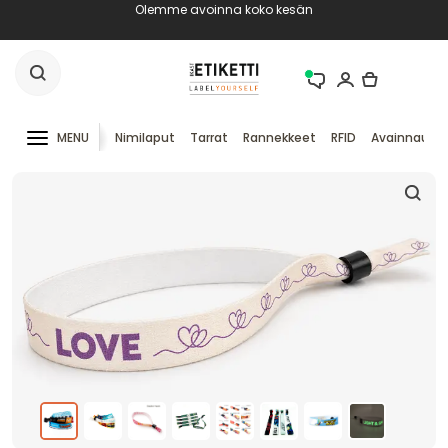
Olemme avoinna koko kesän
MENU
Nimilaput
Tarrat
Rannekkeet
RFID
Avainnauha