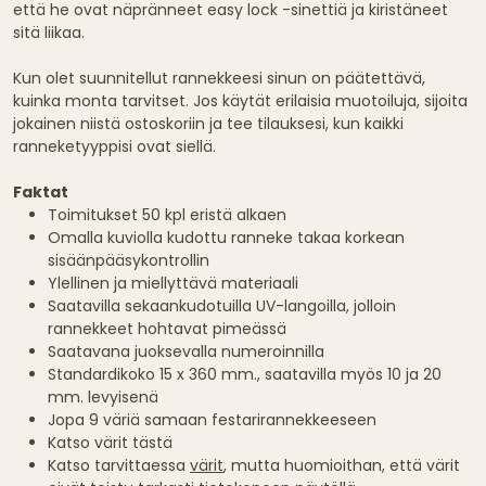
että he ovat näpränneet easy lock -sinettiä ja kiristäneet
sitä liikaa.
Kun olet suunnitellut rannekkeesi sinun on päätettävä,
kuinka monta tarvitset. Jos käytät erilaisia muotoiluja, sijoita
jokainen niistä ostoskoriin ja tee tilauksesi, kun kaikki
ranneketyyppisi ovat siellä.
Faktat
Toimitukset 50 kpl eristä alkaen
Omalla kuviolla kudottu ranneke takaa korkean
sisäänpääsykontrollin
Ylellinen ja miellyttävä materiaali
Saatavilla sekaankudotuilla UV-langoilla, jolloin
rannekkeet hohtavat pimeässä
Saatavana juoksevalla numeroinnilla
Standardikoko 15 x 360 mm., saatavilla myös 10 ja 20
mm. levyisenä
Jopa 9 väriä samaan festarirannekkeeseen
Katso värit tästä
Katso tarvittaessa
värit
, mutta huomioithan, että värit