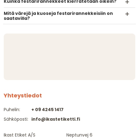
Kuinka festarirannekkeet kierrätetään oikein?
Mitä värejä ja kuoseja festarirannekkeisiin on
saatavilla?
Yhteystiedot
Puhelin:
+ 09 4245 1417
Sähköposti:
info@ikastetiketti.fi
Ikast Etiket A/S
Neptunvej 6