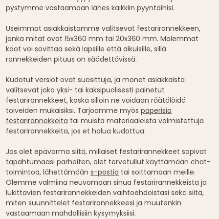
pystymme vastaamaan lähes kaikkiin pyyntöihisi.
Useimmat asiakkaistamme valitsevat festarirannekkeen,
jonka mitat ovat 15x360 mm tai 20x360 mm. Molemmat
koot voi sovittaa sekä lapsille että aikuisille, sillä
rannekkeiden pituus on säädettävissä.
Kudotut versiot ovat suosittuja, ja monet asiakkaista
valitsevat joko yksi- tai kaksipuolisesti painetut
festarirannekkeet, koska silloin ne voidaan räätälöidä
toiveiden mukaisiksi. Tarjoamme myös
paperisia
festarirannekkeita
tai muista materiaaleista valmistettuja
festarirannekkeita, jos et halua kudottua.
Jos olet epävarma siitä, millaiset festarirannekkeet sopivat
tapahtumaasi parhaiten, olet tervetullut käyttämään chat-
toimintoa, lähettämään
s-postia
tai soittamaan meille.
Olemme valmiina neuvomaan sinua festarirannekkeista ja
lukittavien festarirannekkeiden vaihtoehdoistasi sekä siitä,
miten suunnittelet festarirannekkeesi ja muutenkin
vastaamaan mahdollisiin kysymyksiisi.