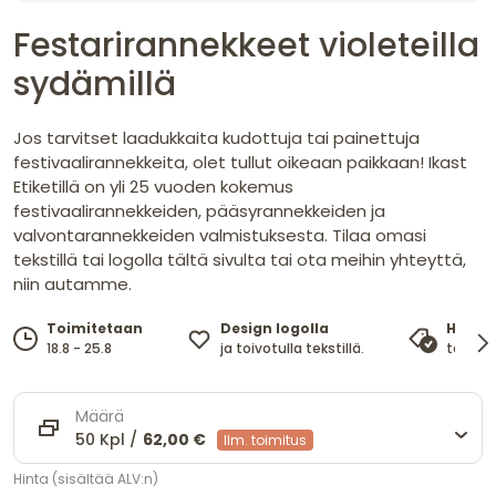
Festarirannekkeet violeteilla
sydämillä
Jos tarvitset laadukkaita kudottuja tai painettuja
festivaalirannekkeita, olet tullut oikeaan paikkaan! Ikast
Etiketillä on yli 25 vuoden kokemus
festivaalirannekkeiden, pääsyrannekkeiden ja
valvontarannekkeiden valmistuksesta. Tilaa omasi
tekstillä tai logolla tältä sivulta tai ota meihin yhteyttä,
niin autamme.
Design logolla
Toimitetaan
Hinta
ja toivotulla tekstillä.
18.8 - 25.8
takaa 
Määrä
50 Kpl /
62,00 €
Ilm. toimitus
Hinta (sisältää ALV:n)