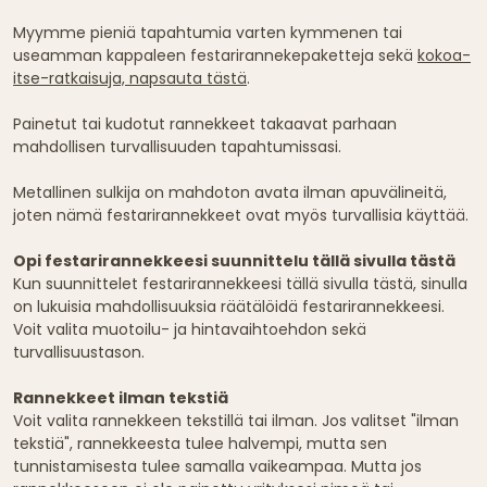
Myymme pieniä tapahtumia varten kymmenen tai
useamman kappaleen festarirannekepaketteja sekä
kokoa-
itse-ratkaisuja, napsauta tästä
.
Painetut tai kudotut rannekkeet takaavat parhaan
mahdollisen turvallisuuden tapahtumissasi.
Metallinen sulkija on mahdoton avata ilman apuvälineitä,
joten nämä festarirannekkeet ovat myös turvallisia käyttää.
Opi festarirannekkeesi suunnittelu tällä sivulla tästä
Kun suunnittelet festarirannekkeesi tällä sivulla tästä, sinulla
on lukuisia mahdollisuuksia räätälöidä festarirannekkeesi.
Voit valita muotoilu- ja hintavaihtoehdon sekä
turvallisuustason.
Rannekkeet ilman tekstiä
Voit valita rannekkeen tekstillä tai ilman. Jos valitset "ilman
tekstiä", rannekkeesta tulee halvempi, mutta sen
tunnistamisesta tulee samalla vaikeampaa. Mutta jos