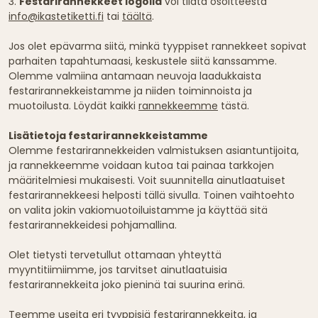
3.
Festarirannekkeet logolla
voi tilata osoitteesta
info@ikastetiketti.fi
tai
täältä
.
Jos olet epävarma siitä, minkä tyyppiset rannekkeet sopivat
parhaiten tapahtumaasi, keskustele siitä kanssamme.
Olemme valmiina antamaan neuvoja laadukkaista
festarirannekkeistamme ja niiden toiminnoista ja
muotoilusta. Löydät kaikki
rannekkeemme
tästä.
Lisätietoja festarirannekkeistamme
Olemme festarirannekkeiden valmistuksen asiantuntijoita,
ja rannekkeemme voidaan kutoa tai painaa tarkkojen
määritelmiesi mukaisesti. Voit suunnitella ainutlaatuiset
festarirannekkeesi helposti tällä sivulla. Toinen vaihtoehto
on valita jokin vakiomuotoiluistamme ja käyttää sitä
festarirannekkeidesi pohjamallina.
Olet tietysti tervetullut ottamaan yhteyttä
myyntitiimiimme, jos tarvitset ainutlaatuisia
festarirannekkeita joko pieninä tai suurina erinä.
Teemme useita eri tyyppisiä festarirannekkeita, ja