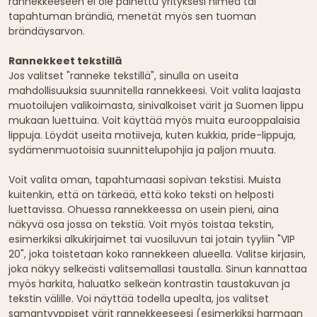
rannekkeeseen ei ole painettu yrityksesi nimeä tai
tapahtuman brändiä, menetät myös sen tuoman
brändäysarvon.
Rannekkeet tekstillä
Jos valitset "ranneke tekstillä", sinulla on useita
mahdollisuuksia suunnitella rannekkeesi. Voit valita laajasta
muotoilujen valikoimasta, sinivalkoiset värit ja Suomen lippu
mukaan luettuina. Voit käyttää myös muita eurooppalaisia
lippuja. Löydät useita motiiveja, kuten kukkia, pride-lippuja,
sydämenmuotoisia suunnittelupohjia ja paljon muuta.
Voit valita oman, tapahtumaasi sopivan tekstisi. Muista
kuitenkin, että on tärkeää, että koko teksti on helposti
luettavissa. Ohuessa rannekkeessa on usein pieni, aina
näkyvä osa jossa on tekstiä. Voit myös toistaa tekstin,
esimerkiksi alkukirjaimet tai vuosiluvun tai jotain tyyliin "VIP
20", joka toistetaan koko rannekkeen alueella. Valitse kirjasin,
joka näkyy selkeästi valitsemallasi taustalla. Sinun kannattaa
myös harkita, haluatko selkeän kontrastin taustakuvan ja
tekstin välille. Voi näyttää todella upealta, jos valitset
samantyyppiset värit rannekkeeseesi (esimerkiksi harmaan