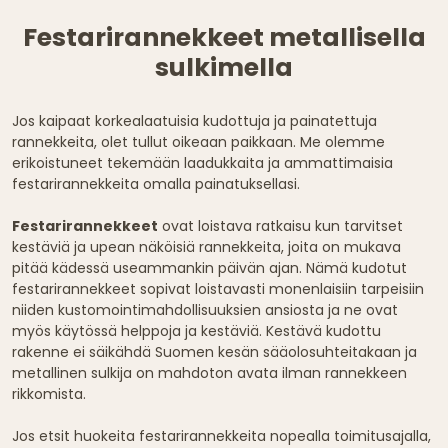
Festarirannekkeet metallisella
sulkimella
Jos kaipaat korkealaatuisia kudottuja ja painatettuja
rannekkeita, olet tullut oikeaan paikkaan. Me olemme
erikoistuneet tekemään laadukkaita ja ammattimaisia
festarirannekkeita omalla painatuksellasi.
Festarirannekkeet
ovat loistava ratkaisu kun tarvitset
kestäviä ja upean näköisiä rannekkeita, joita on mukava
pitää kädessä useammankin päivän ajan. Nämä kudotut
festarirannekkeet sopivat loistavasti monenlaisiin tarpeisiin
niiden kustomointimahdollisuuksien ansiosta ja ne ovat
myös käytössä helppoja ja kestäviä. Kestävä kudottu
rakenne ei säikähdä Suomen kesän sääolosuhteitakaan ja
metallinen sulkija on mahdoton avata ilman rannekkeen
rikkomista.
Jos etsit huokeita festarirannekkeita nopealla toimitusajalla,