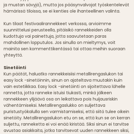
ja mustan sävyjä), mutta jos pääsynvalvojat työskentelevät
hämärissä tiloissa, se ei kenties ole ihanteellinen valinta.
Kun tilaat festivaalirannekkeet verkossa, arvioimme
suunnittelusi perusteella, pitäisikö rannekkeiden olla
kudottuja vai painettuja, jotta saavutetaan paras
mahdollinen lopputulos. Jos sinulla on mieltymys, voit
mainita sen kommenttikentässä tai ottaa meihin suoraan
yhteyttä.
Sinetöinti
Kun päätät, haluatko rannekkeisiisi metallirengaslukon tai
easy lock -sinetöinnin, sinun on ajateltava muutakin kuin
vain estetiikkaa. Easy lock -sinetöinti on sijoitettava lähelle
rannetta, jotta ranneke istuisi tiukasti, minkä jälkeen
rannekkeen ylijäävä osa on leikattava pois huijausriskin
vähentämiseksi. Metallirengaslukko on suljettava
puristustyökalulla sen varmistamiseksi, että siitä tulee oikein
sinetöity. Metallirengaslukon etu on se, että kun se on kerran
suljettu, ranneketta ei voi enää kiristää. Siksi sinun ei tarvitse
avustaa asiakkaita, jotka tarvitsevat uuden rannekkeen siksi,