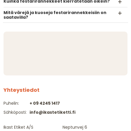
Kuinka festarirannekkeet kierrätetään oikein?
Mitä värejä ja kuoseja festarirannekkeisiin on
saatavilla?
Yhteystiedot
Puhelin:
+ 09 4245 1417
Sähköposti:
info@ikastetiketti.fi
Ikast Etiket A/S
Neptunvej 6