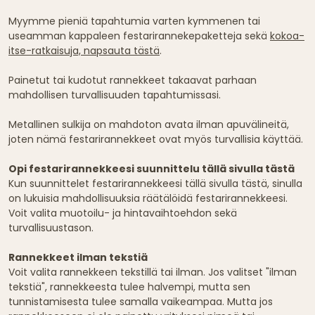
Myymme pieniä tapahtumia varten kymmenen tai
useamman kappaleen festarirannekepaketteja sekä
kokoa-
itse-ratkaisuja, napsauta tästä
.
Painetut tai kudotut rannekkeet takaavat parhaan
mahdollisen turvallisuuden tapahtumissasi.
Metallinen sulkija on mahdoton avata ilman apuvälineitä,
joten nämä festarirannekkeet ovat myös turvallisia käyttää.
Opi festarirannekkeesi suunnittelu tällä sivulla tästä
Kun suunnittelet festarirannekkeesi tällä sivulla tästä, sinulla
on lukuisia mahdollisuuksia räätälöidä festarirannekkeesi.
Voit valita muotoilu- ja hintavaihtoehdon sekä
turvallisuustason.
Rannekkeet ilman tekstiä
Voit valita rannekkeen tekstillä tai ilman. Jos valitset "ilman
tekstiä", rannekkeesta tulee halvempi, mutta sen
tunnistamisesta tulee samalla vaikeampaa. Mutta jos