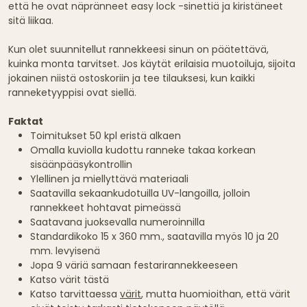
että he ovat näpränneet easy lock -sinettiä ja kiristäneet
sitä liikaa.
Kun olet suunnitellut rannekkeesi sinun on päätettävä,
kuinka monta tarvitset. Jos käytät erilaisia muotoiluja, sijoita
jokainen niistä ostoskoriin ja tee tilauksesi, kun kaikki
ranneketyyppisi ovat siellä.
Faktat
Toimitukset 50 kpl eristä alkaen
Omalla kuviolla kudottu ranneke takaa korkean
sisäänpääsykontrollin
Ylellinen ja miellyttävä materiaali
Saatavilla sekaankudotuilla UV-langoilla, jolloin
rannekkeet hohtavat pimeässä
Saatavana juoksevalla numeroinnilla
Standardikoko 15 x 360 mm., saatavilla myös 10 ja 20
mm. levyisenä
Jopa 9 väriä samaan festarirannekkeeseen
Katso värit tästä
Katso tarvittaessa
värit
, mutta huomioithan, että värit