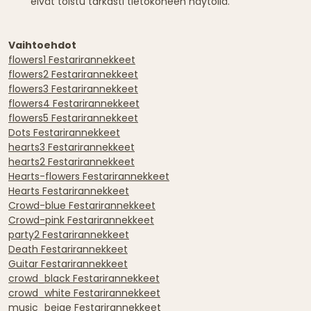
eivät toistu tarkasti tietokoneen näytöllä.
Vaihtoehdot
flowers1 Festarirannekkeet
flowers2 Festarirannekkeet
flowers3 Festarirannekkeet
flowers4 Festarirannekkeet
flowers5 Festarirannekkeet
Dots Festarirannekkeet
hearts3 Festarirannekkeet
hearts2 Festarirannekkeet
Hearts-flowers Festarirannekkeet
Hearts Festarirannekkeet
Crowd-blue Festarirannekkeet
Crowd-pink Festarirannekkeet
party2 Festarirannekkeet
Death Festarirannekkeet
Guitar Festarirannekkeet
crowd_black Festarirannekkeet
crowd_white Festarirannekkeet
music_beige Festarirannekkeet