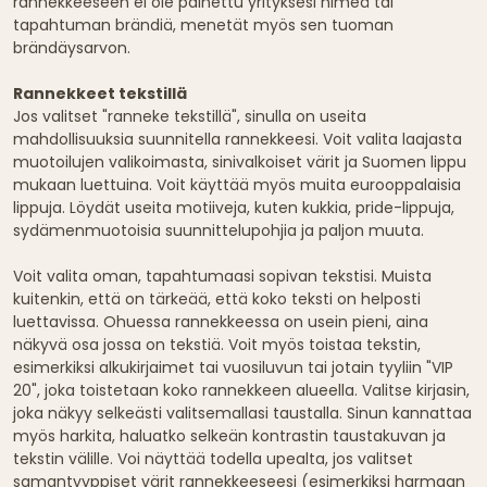
rannekkeeseen ei ole painettu yrityksesi nimeä tai
tapahtuman brändiä, menetät myös sen tuoman
brändäysarvon.
Rannekkeet tekstillä
Jos valitset "ranneke tekstillä", sinulla on useita
mahdollisuuksia suunnitella rannekkeesi. Voit valita laajasta
muotoilujen valikoimasta, sinivalkoiset värit ja Suomen lippu
mukaan luettuina. Voit käyttää myös muita eurooppalaisia
lippuja. Löydät useita motiiveja, kuten kukkia, pride-lippuja,
sydämenmuotoisia suunnittelupohjia ja paljon muuta.
Voit valita oman, tapahtumaasi sopivan tekstisi. Muista
kuitenkin, että on tärkeää, että koko teksti on helposti
luettavissa. Ohuessa rannekkeessa on usein pieni, aina
näkyvä osa jossa on tekstiä. Voit myös toistaa tekstin,
esimerkiksi alkukirjaimet tai vuosiluvun tai jotain tyyliin "VIP
20", joka toistetaan koko rannekkeen alueella. Valitse kirjasin,
joka näkyy selkeästi valitsemallasi taustalla. Sinun kannattaa
myös harkita, haluatko selkeän kontrastin taustakuvan ja
tekstin välille. Voi näyttää todella upealta, jos valitset
samantyyppiset värit rannekkeeseesi (esimerkiksi harmaan