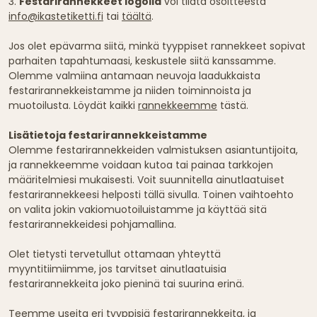
3.
Festarirannekkeet logolla
voi tilata osoitteesta
info@ikastetiketti.fi
tai
täältä
.
Jos olet epävarma siitä, minkä tyyppiset rannekkeet sopivat
parhaiten tapahtumaasi, keskustele siitä kanssamme.
Olemme valmiina antamaan neuvoja laadukkaista
festarirannekkeistamme ja niiden toiminnoista ja
muotoilusta. Löydät kaikki
rannekkeemme
tästä.
Lisätietoja festarirannekkeistamme
Olemme festarirannekkeiden valmistuksen asiantuntijoita,
ja rannekkeemme voidaan kutoa tai painaa tarkkojen
määritelmiesi mukaisesti. Voit suunnitella ainutlaatuiset
festarirannekkeesi helposti tällä sivulla. Toinen vaihtoehto
on valita jokin vakiomuotoiluistamme ja käyttää sitä
festarirannekkeidesi pohjamallina.
Olet tietysti tervetullut ottamaan yhteyttä
myyntitiimiimme, jos tarvitset ainutlaatuisia
festarirannekkeita joko pieninä tai suurina erinä.
Teemme useita eri tyyppisiä festarirannekkeita, ja