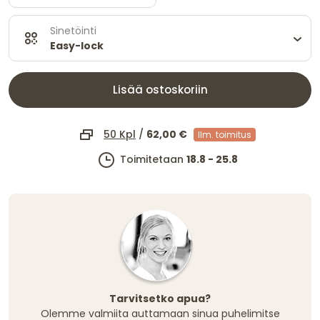
Sinetöinti
Easy-lock
Lisää ostoskoriin
50 Kpl
/
62,00 €
Ilm. toimitus
Toimitetaan
18.8 - 25.8
Tarvitsetko apua?
Olemme valmiita auttamaan sinua puhelimitse