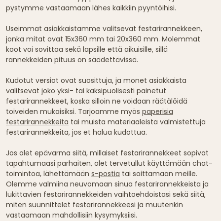
pystymme vastaamaan lähes kaikkiin pyyntöihisi.
Useimmat asiakkaistamme valitsevat festarirannekkeen,
jonka mitat ovat 15x360 mm tai 20x360 mm. Molemmat
koot voi sovittaa sekä lapsille että aikuisille, sillä
rannekkeiden pituus on säädettävissä.
Kudotut versiot ovat suosittuja, ja monet asiakkaista
valitsevat joko yksi- tai kaksipuolisesti painetut
festarirannekkeet, koska silloin ne voidaan räätälöidä
toiveiden mukaisiksi. Tarjoamme myös
paperisia
festarirannekkeita
tai muista materiaaleista valmistettuja
festarirannekkeita, jos et halua kudottua.
Jos olet epävarma siitä, millaiset festarirannekkeet sopivat
tapahtumaasi parhaiten, olet tervetullut käyttämään chat-
toimintoa, lähettämään
s-postia
tai soittamaan meille.
Olemme valmiina neuvomaan sinua festarirannekkeista ja
lukittavien festarirannekkeiden vaihtoehdoistasi sekä siitä,
miten suunnittelet festarirannekkeesi ja muutenkin
vastaamaan mahdollisiin kysymyksiisi.