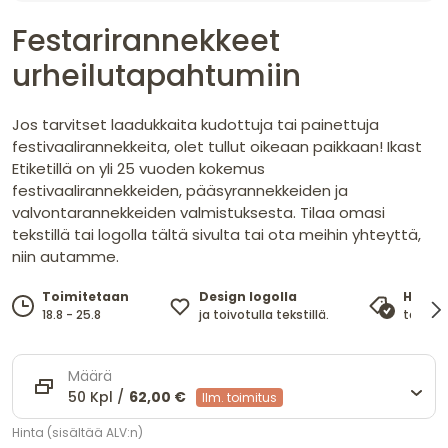
Festarirannekkeet
urheilutapahtumiin
Jos tarvitset laadukkaita kudottuja tai painettuja
festivaalirannekkeita, olet tullut oikeaan paikkaan! Ikast
Etiketillä on yli 25 vuoden kokemus
festivaalirannekkeiden, pääsyrannekkeiden ja
valvontarannekkeiden valmistuksesta. Tilaa omasi
tekstillä tai logolla tältä sivulta tai ota meihin yhteyttä,
niin autamme.
Design logolla
Toimitetaan
Hinta
ja toivotulla tekstillä.
18.8 - 25.8
takaa 
Määrä
50 Kpl /
62,00 €
Ilm. toimitus
Hinta (sisältää ALV:n)