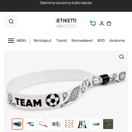
Olemme avoinna koko kesän
MENU
Nimilaput
Tarrat
Rannekkeet
RFID
Avainnauha