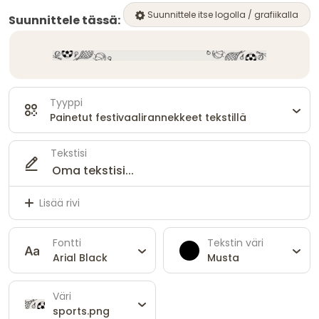
Suunnittele itse logolla / grafiikalla
Suunnittele tässä:
Tyyppi
Painetut festivaalirannekkeet tekstillä
Tekstisi
Lisää rivi
Fontti
Tekstin väri
Arial Black
Musta
Väri
sports.png