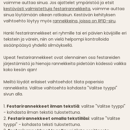
voimme auttaa sinua. Jos ajattelet ympäristöä ja etsit
kestävästi valmistettuja festarirannekkeita
, voimme auttaa
sinua löytämään oikean ratkaisun. Kestävän kehityksen
vaihtoehto löytyy myös
rannekkeina, joissa on RFID-siru
.
Hanki festarirannekkeet eri ryhmille tai eri päivien kävijöille eri
tekstein ja värein, niin on vielä helpompi kontrolloida
sisäänpääsyä yhdellä silmäyksellä.
Upeat festarirannekkeet ovat olennainen osa festareiden
järjestämistä ja hienoja rannekkeita pidetään kädessä vaikka
koko kesän ajan!
Meiltä löydät erilaiset vaihtoehdot tilata paperisia
rannekkeita. Valitse vaihtoehto kohdasta "Valitse tyyppi"
sivun alla.
1.
Festarirannekkeet ilman tekstiä
: valitse "Valitse tyyppi"
- kohdasta ilman tekstiä tulostettuna.
2.
Festarirannekkeet omalla tekstilläsi
: valitse "Valitse
tyyppi" - kohdasta teksti tulostettuna.