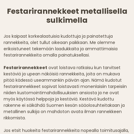
Festarirannekkeet metallisella
sulkimella
Jos kaipaat korkealaatuisia kudottuja ja painatettuja
rannekkeita, olet tullut oikeaan paikkaan. Me olemme
erikoistuneet tekemään laadukkaita ja ammattimaisia
festarirannekkeita omalla painatuksellasi.
Festarirannekkeet
ovat loistava ratkaisu kun tarvitset
kestäviä ja upean näköisiä rannekkeita, joita on mukava
pitää kädessä useammankin päivän ajan. Nämä kudotut
festarirannekkeet sopivat loistavasti monenlaisiin tarpeisiin
niiden kustomointimahdollisuuksien ansiosta ja ne ovat
myös käytössä helppoja ja kestäviä. Kestävä kudottu
rakenne ei säikähdä Suomen kesän sääolosuhteitakaan ja
metallinen sulkija on mahdoton avata ilman rannekkeen
rikkomista.
Jos etsit huokeita festarirannekkeita nopealla toimitusajalla,