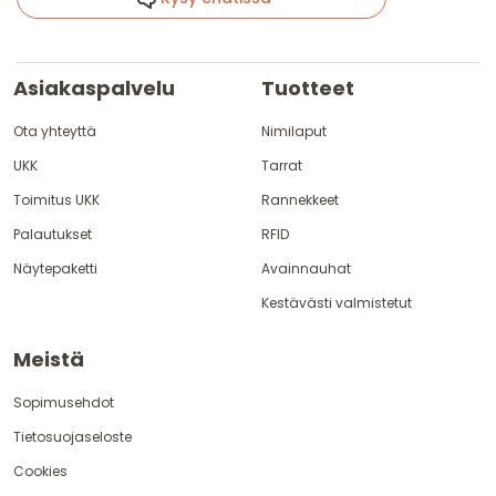
Asiakaspalvelu
Tuotteet
Ota yhteyttä
Nimilaput
UKK
Tarrat
Toimitus UKK
Rannekkeet
Palautukset
RFID
Näytepaketti
Avainnauhat
Kestävästi valmistetut
Meistä
Sopimusehdot
Tietosuojaseloste
Cookies