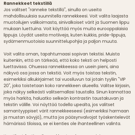
Rannekkeet tekstillä
Jos valitset "ranneke tekstillä", sinulla on useita
mahdollisuuksia suunnitella rannekkeesi. Voit valita laajasta
muotoilujen valikoimasta, sinivalkoiset värit ja Suomen lippu
mukaan luettuina. Voit käyttää myös muita eurooppalaisia
lippuja. Löydät useita motiiveja, kuten kukkia, pride-lippuja,
sydämenmuotoisia suunnittelupohjia ja paljon muuta.
Voit valita oman, tapahtumaasi sopivan tekstisi. Muista
kuitenkin, että on tärkeää, että koko teksti on helposti
luettavissa. Ohuessa rannekkeessa on usein pieni, aina
näkyvä osa jossa on tekstiä. Voit myös toistaa tekstin,
esimerkiksi alkukirjaimet tai vuosiluvun tai jotain tyyliin "VIP
20", joka toistetaan koko rannekkeen alueella. Valitse kirjasin,
joka näkyy selkeästi valitsemallasi taustalla. Sinun kannattaa
myös harkita, haluatko selkeän kontrastin taustakuvan ja
tekstin välille. Voi näyttää todella upealta, jos valitset
samantyyppiset värit rannekkeeseesi (esimerkiksi harmaan
ja mustan sävyjä), mutta jos pääsynvalvojat työskentelevät
hämärissä tiloissa, se ei kenties ole ihanteellinen valinta.