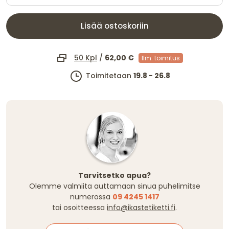
Lisää ostoskoriin
50 Kpl
/
62,00 €
Ilm. toimitus
Toimitetaan
19.8 - 26.8
Tarvitsetko apua?
Olemme valmiita auttamaan sinua puhelimitse
numerossa
09 4245 1417
tai osoitteessa
info@ikastetiketti.fi
.