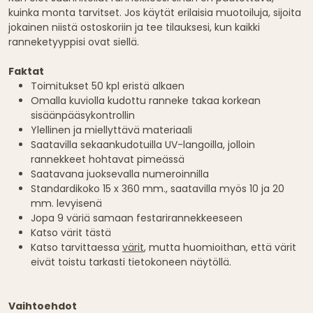
kuinka monta tarvitset. Jos käytät erilaisia muotoiluja, sijoita
jokainen niistä ostoskoriin ja tee tilauksesi, kun kaikki
ranneketyyppisi ovat siellä.
Faktat
Toimitukset 50 kpl eristä alkaen
Omalla kuviolla kudottu ranneke takaa korkean
sisäänpääsykontrollin
Ylellinen ja miellyttävä materiaali
Saatavilla sekaankudotuilla UV-langoilla, jolloin
rannekkeet hohtavat pimeässä
Saatavana juoksevalla numeroinnilla
Standardikoko 15 x 360 mm., saatavilla myös 10 ja 20
mm. levyisenä
Jopa 9 väriä samaan festarirannekkeeseen
Katso värit tästä
Katso tarvittaessa
värit
, mutta huomioithan, että värit
eivät toistu tarkasti tietokoneen näytöllä.
Vaihtoehdot