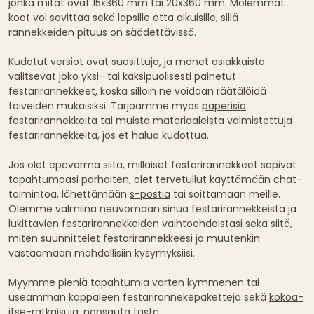
jonka mitat ovat 15x360 mm tai 20x360 mm. Molemmat
koot voi sovittaa sekä lapsille että aikuisille, sillä
rannekkeiden pituus on säädettävissä.
Kudotut versiot ovat suosittuja, ja monet asiakkaista
valitsevat joko yksi- tai kaksipuolisesti painetut
festarirannekkeet, koska silloin ne voidaan räätälöidä
toiveiden mukaisiksi. Tarjoamme myös
paperisia
festarirannekkeita
tai muista materiaaleista valmistettuja
festarirannekkeita, jos et halua kudottua.
Jos olet epävarma siitä, millaiset festarirannekkeet sopivat
tapahtumaasi parhaiten, olet tervetullut käyttämään chat-
toimintoa, lähettämään
s-postia
tai soittamaan meille.
Olemme valmiina neuvomaan sinua festarirannekkeista ja
lukittavien festarirannekkeiden vaihtoehdoistasi sekä siitä,
miten suunnittelet festarirannekkeesi ja muutenkin
vastaamaan mahdollisiin kysymyksiisi.
Myymme pieniä tapahtumia varten kymmenen tai
useamman kappaleen festarirannekepaketteja sekä
kokoa-
itse-ratkaisuja, napsauta tästä
.