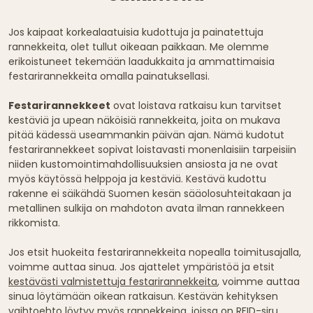
Jos kaipaat korkealaatuisia kudottuja ja painatettuja
rannekkeita, olet tullut oikeaan paikkaan. Me olemme
erikoistuneet tekemään laadukkaita ja ammattimaisia
festarirannekkeita omalla painatuksellasi.
Festarirannekkeet
ovat loistava ratkaisu kun tarvitset
kestäviä ja upean näköisiä rannekkeita, joita on mukava
pitää kädessä useammankin päivän ajan. Nämä kudotut
festarirannekkeet sopivat loistavasti monenlaisiin tarpeisiin
niiden kustomointimahdollisuuksien ansiosta ja ne ovat
myös käytössä helppoja ja kestäviä. Kestävä kudottu
rakenne ei säikähdä Suomen kesän sääolosuhteitakaan ja
metallinen sulkija on mahdoton avata ilman rannekkeen
rikkomista.
Jos etsit huokeita festarirannekkeita nopealla toimitusajalla,
voimme auttaa sinua. Jos ajattelet ympäristöä ja etsit
kestävästi valmistettuja festarirannekkeita
, voimme auttaa
sinua löytämään oikean ratkaisun. Kestävän kehityksen
vaihtoehto löytyy myös
rannekkeina, joissa on RFID-siru
.