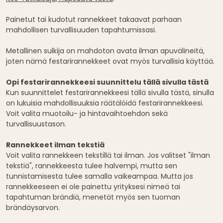
Painetut tai kudotut rannekkeet takaavat parhaan
mahdollisen turvallisuuden tapahtumissasi.
Metallinen sulkija on mahdoton avata ilman apuvälineitä,
joten nämä festarirannekkeet ovat myös turvallisia käyttää.
Opi festarirannekkeesi suunnittelu tällä sivulla tästä
Kun suunnittelet festarirannekkeesi tällä sivulla tästä, sinulla
on lukuisia mahdollisuuksia räätälöidä festarirannekkeesi.
Voit valita muotoilu- ja hintavaihtoehdon sekä
turvallisuustason.
Rannekkeet ilman tekstiä
Voit valita rannekkeen tekstillä tai ilman. Jos valitset "ilman
tekstiä", rannekkeesta tulee halvempi, mutta sen
tunnistamisesta tulee samalla vaikeampaa. Mutta jos
rannekkeeseen ei ole painettu yrityksesi nimeä tai
tapahtuman brändiä, menetät myös sen tuoman
brändäysarvon.