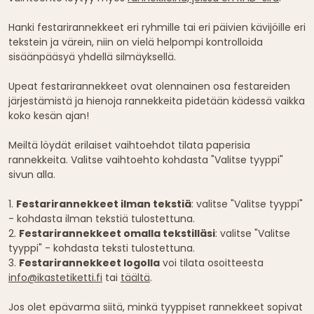
Hanki festarirannekkeet eri ryhmille tai eri päivien kävijöille eri
tekstein ja värein, niin on vielä helpompi kontrolloida
sisäänpääsyä yhdellä silmäyksellä.
Upeat festarirannekkeet ovat olennainen osa festareiden
järjestämistä ja hienoja rannekkeita pidetään kädessä vaikka
koko kesän ajan!
Meiltä löydät erilaiset vaihtoehdot tilata paperisia
rannekkeita. Valitse vaihtoehto kohdasta "Valitse tyyppi"
sivun alla.
1.
Festarirannekkeet ilman tekstiä
: valitse "Valitse tyyppi"
- kohdasta ilman tekstiä tulostettuna.
2.
Festarirannekkeet omalla tekstilläsi
: valitse "Valitse
tyyppi" - kohdasta teksti tulostettuna.
3.
Festarirannekkeet logolla
voi tilata osoitteesta
info@ikastetiketti.fi
tai
täältä
.
Jos olet epävarma siitä, minkä tyyppiset rannekkeet sopivat