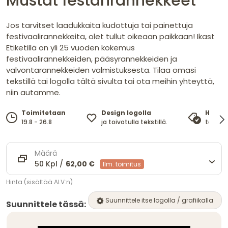
Mustat festarirannekkeet
Jos tarvitset laadukkaita kudottuja tai painettuja
festivaalirannekkeita, olet tullut oikeaan paikkaan! Ikast
Etiketillä on yli 25 vuoden kokemus
festivaalirannekkeiden, pääsyrannekkeiden ja
valvontarannekkeiden valmistuksesta. Tilaa omasi
tekstillä tai logolla tältä sivulta tai ota meihin yhteyttä,
niin autamme.
Design logolla
Toimitetaan
Hinta
ja toivotulla tekstillä.
19.8 - 26.8
takaa 
Määrä
50 Kpl /
62,00 €
Ilm. toimitus
Hinta (sisältää ALV:n)
Suunnittele itse logolla / grafiikalla
Suunnittele tässä: