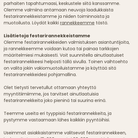
parhaiten tapahtumaasi, keskustele siitä kanssamme.
Olemme valmiina antamaan neuvoja laadukkaista
festarirannekkeistamme ja niiden toiminnoista ja
muotoilusta. Löydät kaikki
rannekkeemme
tästä.
Lisätietoja festarirannekkeistamme
Olemme festarirannekkeiden valmistuksen asiantuntijoita,
ja rannekkeemme voidaan kutoa tai painaa tarkkojen
määritelmiesi mukaisesti. Voit suunnitella ainutlaatuiset
festarirannekkeesi helposti tällä sivulla. Toinen vaihtoehto
on valita jokin vakiomuotoiluistamme ja käyttää sitä
festarirannekkeidesi pohjamallina.
Olet tietysti tervetullut ottamaan yhteyttä
myyntitiimiimme, jos tarvitset ainutlaatuisia
festarirannekkeita joko pieninä tai suurina erinä.
Teemme useita eri tyyppisiä festarirannekkeita, ja
pystymme vastaamaan lähes kaikkiin pyyntöihisi.
Useimmat asiakkaistamme valitsevat festarirannekkeen,