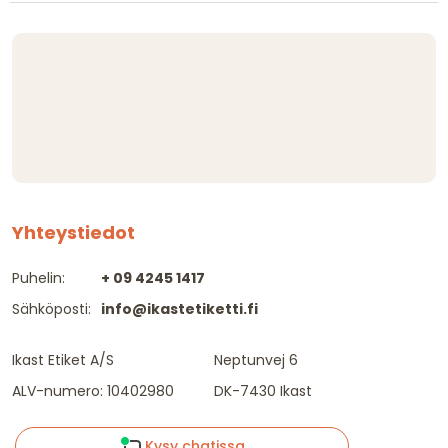
Yhteystiedot
Puhelin:
+ 09 4245 1417
Sähköposti:
info@ikastetiketti.fi
Ikast Etiket A/S
Neptunvej 6
ALV-numero: 10402980
DK-7430 Ikast
Kysy chatissa