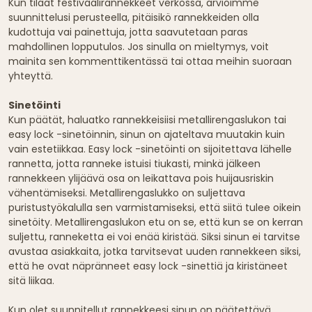
Kun tilaat festivaalirannekkeet verkossa, arvioimme
suunnittelusi perusteella, pitäisikö rannekkeiden olla
kudottuja vai painettuja, jotta saavutetaan paras
mahdollinen lopputulos. Jos sinulla on mieltymys, voit
mainita sen kommenttikentässä tai ottaa meihin suoraan
yhteyttä.
Sinetöinti
Kun päätät, haluatko rannekkeisiisi metallirengaslukon tai
easy lock -sinetöinnin, sinun on ajateltava muutakin kuin
vain estetiikkaa. Easy lock -sinetöinti on sijoitettava lähelle
rannetta, jotta ranneke istuisi tiukasti, minkä jälkeen
rannekkeen ylijäävä osa on leikattava pois huijausriskin
vähentämiseksi. Metallirengaslukko on suljettava
puristustyökalulla sen varmistamiseksi, että siitä tulee oikein
sinetöity. Metallirengaslukon etu on se, että kun se on kerran
suljettu, ranneketta ei voi enää kiristää. Siksi sinun ei tarvitse
avustaa asiakkaita, jotka tarvitsevat uuden rannekkeen siksi,
että he ovat näpränneet easy lock -sinettiä ja kiristäneet
sitä liikaa.
Kun olet suunnitellut rannekkeesi sinun on päätettävä,