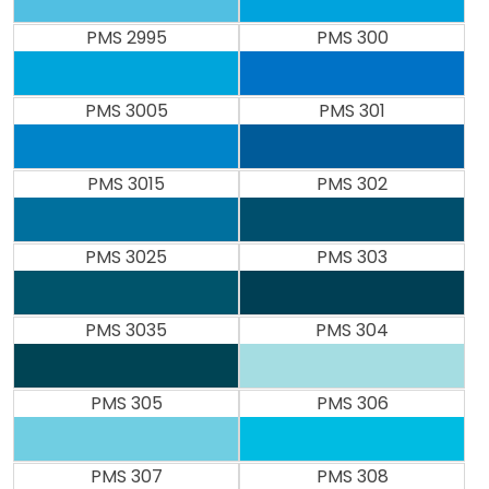
PMS 2995
PMS 300
PMS 3005
PMS 301
PMS 3015
PMS 302
PMS 3025
PMS 303
PMS 3035
PMS 304
PMS 305
PMS 306
PMS 307
PMS 308