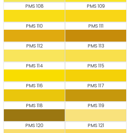
PMS 108
PMS 109
PMS 110
PMS 111
PMS 112
PMS 113
PMS 114
PMS 115
PMS 116
PMS 117
PMS 118
PMS 119
PMS 120
PMS 121