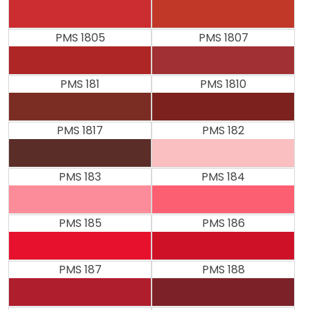
PMS 1805
PMS 1807
PMS 181
PMS 1810
PMS 1817
PMS 182
PMS 183
PMS 184
PMS 185
PMS 186
PMS 187
PMS 188