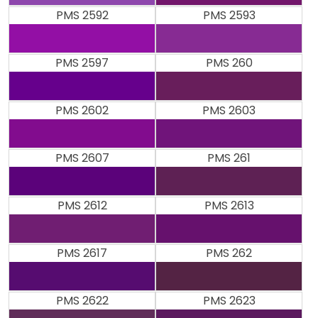
PMS 2592
PMS 2593
PMS 2597
PMS 260
PMS 2602
PMS 2603
PMS 2607
PMS 261
PMS 2612
PMS 2613
PMS 2617
PMS 262
PMS 2622
PMS 2623