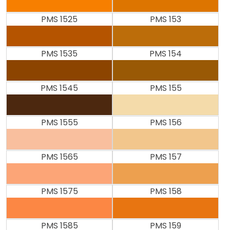
PMS 1525
PMS 153
PMS 1535
PMS 154
PMS 1545
PMS 155
PMS 1555
PMS 156
PMS 1565
PMS 157
PMS 1575
PMS 158
PMS 1585
PMS 159