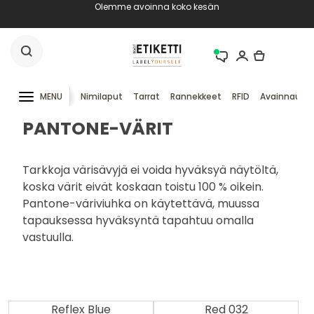
Olemme avoinna koko kesän
MENU
Nimilaput
Tarrat
Rannekkeet
RFID
Avainnauha
PANTONE-VÄRIT
Tarkkoja värisävyjä ei voida hyväksyä näytöltä,
koska värit eivät koskaan toistu 100 % oikein.
Pantone-väriviuhka on käytettävä, muussa
tapauksessa hyväksyntä tapahtuu omalla
vastuulla.
Reflex Blue
Red 032