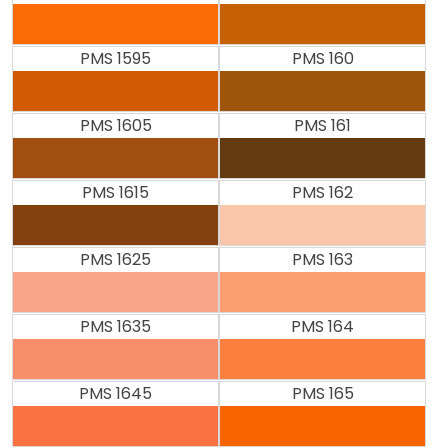
PMS 1595
PMS 160
PMS 1605
PMS 161
PMS 1615
PMS 162
PMS 1625
PMS 163
PMS 1635
PMS 164
PMS 1645
PMS 165