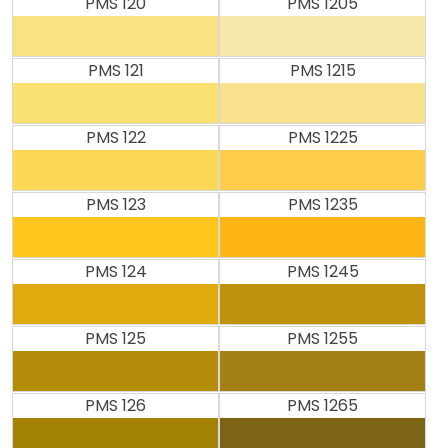
PMS 120
PMS 1205
PMS 121
PMS 1215
PMS 122
PMS 1225
PMS 123
PMS 1235
PMS 124
PMS 1245
PMS 125
PMS 1255
PMS 126
PMS 1265