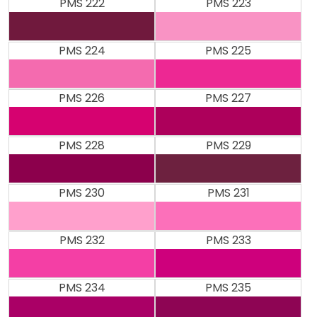
PMS 222
PMS 223
PMS 224
PMS 225
PMS 226
PMS 227
PMS 228
PMS 229
PMS 230
PMS 231
PMS 232
PMS 233
PMS 234
PMS 235