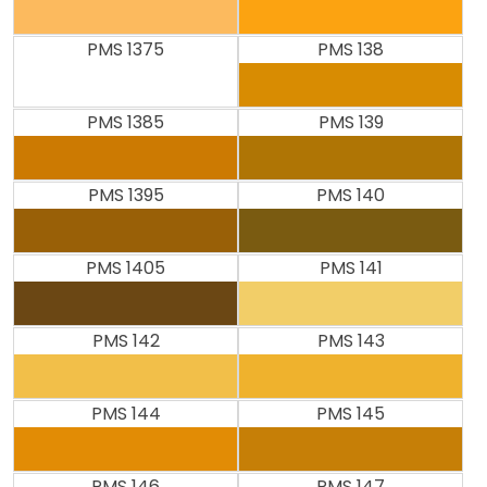
PMS 1375
PMS 138
PMS 1385
PMS 139
PMS 1395
PMS 140
PMS 1405
PMS 141
PMS 142
PMS 143
PMS 144
PMS 145
PMS 146
PMS 147