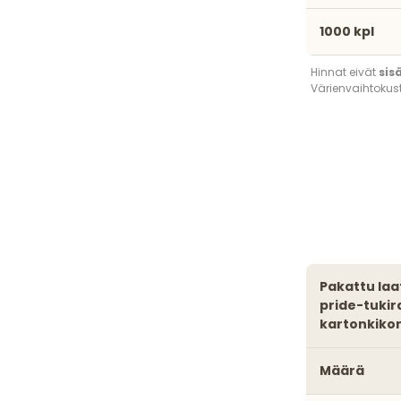
1000 kpl
Hinnat eivät
sis
Värienvaihtokust
pakattu laatikoihin, 25 rannetta per laatikko. omalla designilla valmistettu
pride-tukir
kartonkikor
Määrä