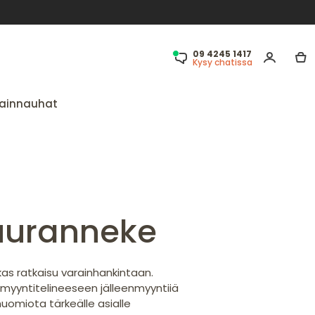
09 4245 1417
Kysy chatissa
ainnauhat
uuranneke
as ratkaisu varainhankintaan.
i myyntitelineeseen jälleenmyyntiiä
huomiota tärkeälle asialle