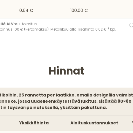
0,64 €
100,00 €
ällä ALV:a
+ toimitus.
annus 100 € (kertamaksu). Metallikuulalla: lisähinta 0,02 € / kpl.
Hinnat
anneke, jossa uudelleenkäytettävä lukitus, sisältää 80×8
tin täysväripainatuksella, yksittäin pakattuna.
Yksikköhinta
Aloituskustannukset