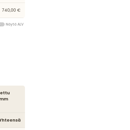
740,00 €
Näytä ALV
0 mm
Yhteensä