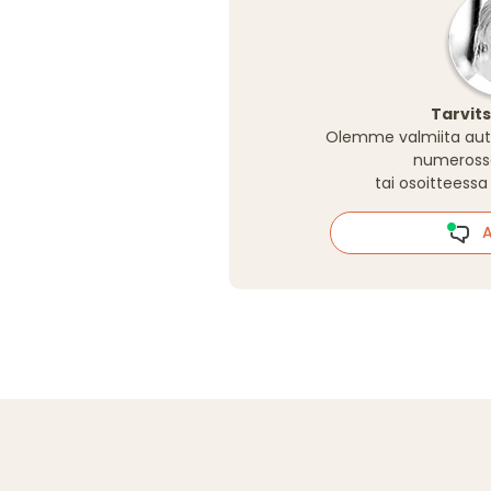
Tarvit
Olemme valmiita aut
numeros
tai osoitteess
Al