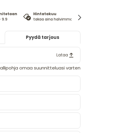
mitetaan
Hintatakuu
100%
- 9.9
takaa aina halvimman hinnan
tyytyväisyysta
Pyydä tarjous
Lataa
llipohja omaa suunnitteluasi varten