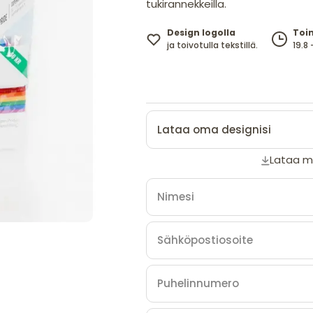
tukirannekkeilla.
Design logolla
Toi
ja toivotulla tekstillä.
19.8 
Lataa oma designisi
Lataa ma