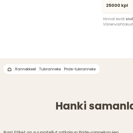
25000 kpl
Hinnat eivät
sis
Värienvaihtokust
Rannekkeet
Tukiranneke
Pride-tukiranneke
Hanki samanlai
Ikast Etiket on suunnitellut ratkaisun Pride-rannekorujen