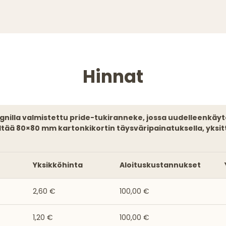
Hinnat
sältää 80×80 mm kartonkikortin täysväripainatuksella, yksit
Yksikköhinta
Aloituskustannukset
2,60 €
100,00 €
1,20 €
100,00 €