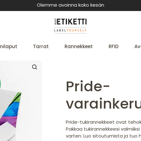
Olemme avoinna koko kesän
milaput
Tarrat
Rannekkeet
RFID
Av
Pride-
varainker
Pride-tukirannekkeet ovat tehok
Pakkaa tukirannekkeesi valmiiks
varten. Luo sitoutumista ja tuo 