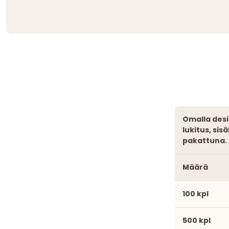
omalla designilla valmistettu pride-tukiranneke, jossa uudelleenkäytettävä
lukitus, si
pakattuna.
Määrä
100 kpl
500 kpl