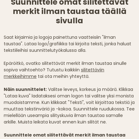
Suunnittele omat silitettävät
merkit ilman taustaa täällä
sivulla
Saat kirjaimia ja logoja painettuna vaatteisiin "ilman
taustaa". Lataa logo/grafiikka tai kirjoita teksti, jonka haluat
tekstiileihisi suunnittelutyökalussa alla.
Epäröitkö, ovatko silitettävät merkit ilman taustaa sinulle
sopiva vaihtoehto? Tutustu kaikkiin
silitettäviin
merkkeihimme
tai ota meihin yhteyttä.
Näin suunnittelet:
Valitse leveys, korkeus ja määrä. Klikkaa
"Lataa kuva" ladataksesi oman logon tai valitse yksi monista
muodoistamme. Kun klikkaat "Teksti", voit kirjoittaa tekstiä ja
muuttaa tekstinväriä ja -kokoa. Suunnittele ruudukossa. Tee
mielellään useampia silityskuvia ilman taustaa samalle
arkille. Muista leikata kuvat ennen kuin silität ne.
Suunnittele omat silitettävät merkit ilman taustaa