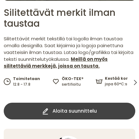
Silitettävät merkit ilman
taustaa
Silitettävät merkit tekstillä tai logolla ilman taustaa
omalla designilla. Saat kirjaimia ja logoja painettuna
vaatteisiin ilman taustaa. Lataa logo/grafiikka tai kirjoita
teksti suunnittelutyökalussa.
Meillä on myös
silitettäviä merkkejä, joissa on tausta.
Kestää konepe
ÖKO-TEX®
Toimitetaan
jopa 60°C:ssa.
sertifioitu
12.8 - 17.8
Aloita suunnittelu