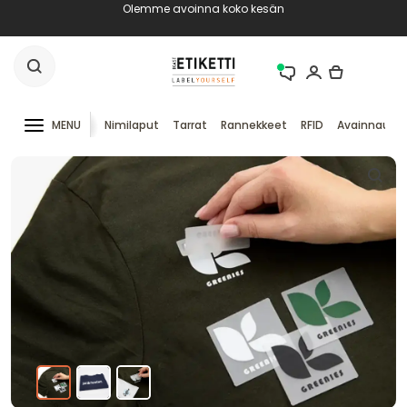
Olemme avoinna koko kesän
MENU
Nimilaput
Tarrat
Rannekkeet
RFID
Avainnauha