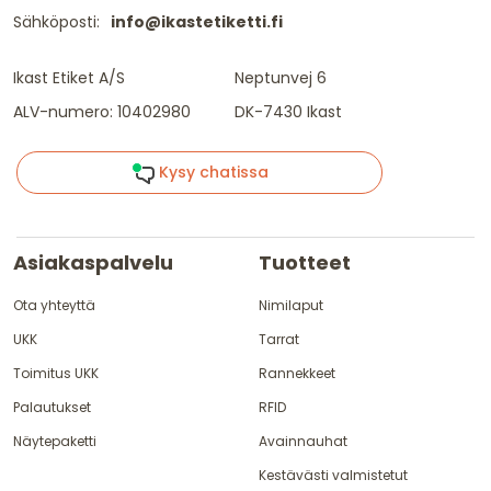
Sähköposti:
info@ikastetiketti.fi
Ikast Etiket A/S
Neptunvej 6
ALV-numero: 10402980
DK-7430 Ikast
Kysy chatissa
Asiakaspalvelu
Tuotteet
Ota yhteyttä
Nimilaput
UKK
Tarrat
Toimitus UKK
Rannekkeet
Palautukset
RFID
Näytepaketti
Avainnauhat
Kestävästi valmistetut