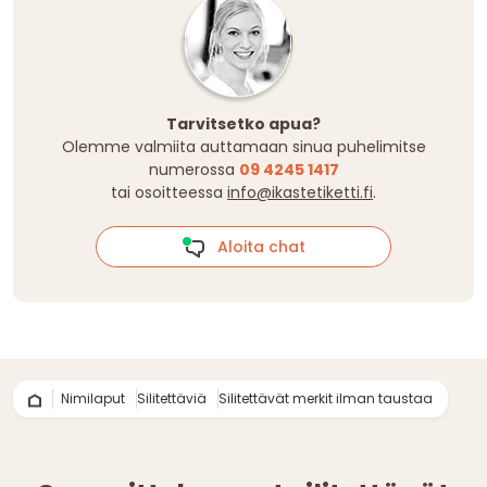
Tarvitsetko apua?
Olemme valmiita auttamaan sinua puhelimitse
numerossa
09 4245 1417
tai osoitteessa
info@ikastetiketti.fi
.
Aloita chat
Nimilaput
Silitettäviä
Silitettävät merkit ilman taustaa