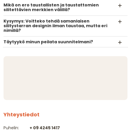
Mikä on ero taustallisten ja taustattomien
silitettävien merkkien välillä?
Kysymys: Voitteko tehdä samanlaisen
silitystarran designin ilman taustaa, mutta eri
nimillä?
Täytyykö minun peilata suunnitelmani?
Yhteystiedot
Puhelin:
+ 09 4245 1417