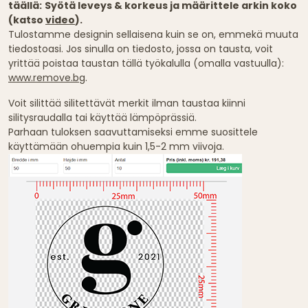
täällä:
Syötä leveys & korkeus ja määrittele arkin koko
(katso
video
).
Tulostamme designin sellaisena kuin se on, emmekä muuta
tiedostoasi. Jos sinulla on tiedosto, jossa on tausta, voit
yrittää poistaa taustan tällä työkalulla (omalla vastuulla):
www.remove.bg
.
Voit silittää silitettävät merkit ilman taustaa kiinni
silitysraudalla tai käyttää lämpöprässiä.
Parhaan tuloksen saavuttamiseksi emme suosittele
käyttämään ohuempia kuin 1,5-2 mm viivoja.