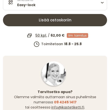
Easy-lock
Lisää ostoskoriin
50 kpl.
/
62,00 €
Ilm. toimitus
Toimitetaan
18.8 - 25.8
Tarvitsetko apua?
Olemme valmiita auttamaan sinua puhelimitse
numerossa
09 4245 1417
tai osoitteessa
info@ikastetiketti.fi
.