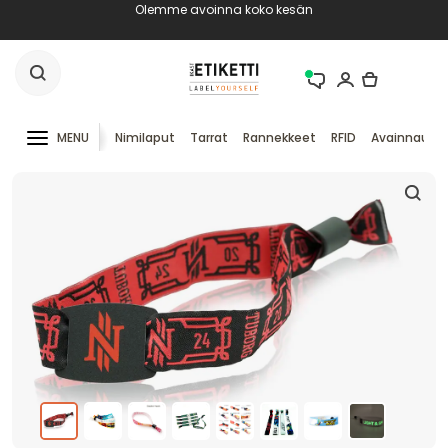
Olemme avoinna koko kesän
MENU
Nimilaput
Tarrat
Rannekkeet
RFID
Avainnauha