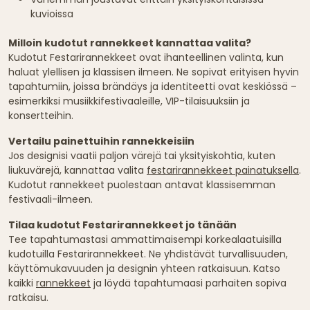
kuvioissa
Milloin kudotut rannekkeet kannattaa valita?
Kudotut Festarirannekkeet ovat ihanteellinen valinta, kun
haluat ylellisen ja klassisen ilmeen. Ne sopivat erityisen hyvin
tapahtumiin, joissa brändäys ja identiteetti ovat keskiössä –
esimerkiksi musiikkifestivaaleille, VIP-tilaisuuksiin ja
konsertteihin.
Vertailu painettuihin rannekkeisiin
Jos designisi vaatii paljon värejä tai yksityiskohtia, kuten
liukuvärejä, kannattaa valita
festarirannekkeet painatuksella
.
Kudotut rannekkeet puolestaan antavat klassisemman
festivaali-ilmeen.
Tilaa kudotut Festarirannekkeet jo tänään
Tee tapahtumastasi ammattimaisempi korkealaatuisilla
kudotuilla Festarirannekkeet. Ne yhdistävät turvallisuuden,
käyttömukavuuden ja designin yhteen ratkaisuun. Katso
kaikki
rannekkeet
ja löydä tapahtumaasi parhaiten sopiva
ratkaisu.