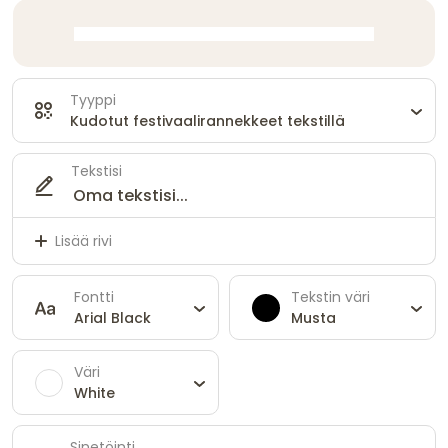
Tyyppi
Kudotut festivaalirannekkeet tekstillä
Tekstisi
Lisää rivi
Fontti
Tekstin väri
Arial Black
Musta
Väri
White
Sinetöinti