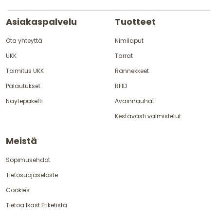
Asiakaspalvelu
Tuotteet
Ota yhteyttä
Nimilaput
UKK
Tarrat
Toimitus UKK
Rannekkeet
Palautukset
RFID
Näytepaketti
Avainnauhat
Kestävästi valmistetut
Meistä
Sopimusehdot
Tietosuojaseloste
Cookies
Tietoa Ikast Etiketistä