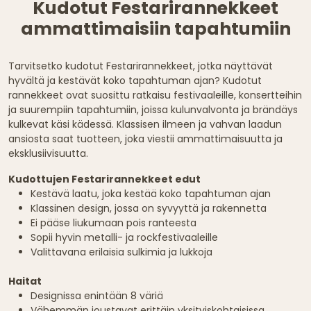
Kudotut Festarirannekkeet
ammattimaisiin tapahtumiin
Tarvitsetko kudotut Festarirannekkeet, jotka näyttävät
hyvältä ja kestävät koko tapahtuman ajan? Kudotut
rannekkeet ovat suosittu ratkaisu festivaaleille, konsertteihin
ja suurempiin tapahtumiin, joissa kulunvalvonta ja brändäys
kulkevat käsi kädessä. Klassisen ilmeen ja vahvan laadun
ansiosta saat tuotteen, joka viestii ammattimaisuutta ja
eksklusiivisuutta.
Kudottujen Festarirannekkeet edut
Kestävä laatu, joka kestää koko tapahtuman ajan
Klassinen design, jossa on syvyyttä ja rakennetta
Ei pääse liukumaan pois ranteesta
Sopii hyvin metalli- ja rockfestivaaleille
Valittavana erilaisia sulkimia ja lukkoja
Haitat
Designissa enintään 8 väriä
Vähemmän joustavat erittäin yksityiskohtaisissa