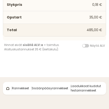
0,18 €
35,00 €
485,00 €
Hinnat eivät
sisällä ALV:a
+ toimitus.
Näytä ALV
Aloituskustannukset 35 € (kertakulu).
Laadukkaat kudotut
Rannekkeet
Sisäänpääsyrannekkeet
festarirannekkeet