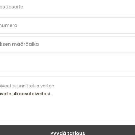
iveet suunnittelua varten
Pyydä tarjous