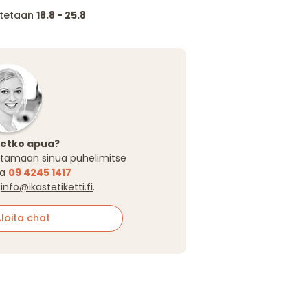
itetaan
18.8 - 25.8
setko apua?
tamaan sinua puhelimitse
sa
09 4245 1417
a
info@ikastetiketti.fi
.
oita chat