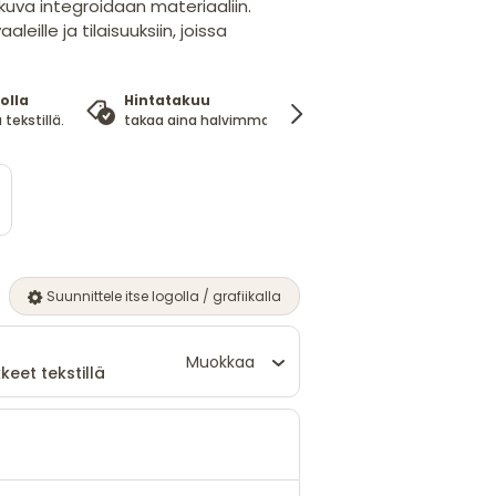
kuva integroidaan materiaaliin.
leille ja tilaisuuksiin, joissa
olla
Hintatakuu
100%
 tekstillä.
takaa aina halvimman hinnan
tyytyväisyysta
Suunnittele itse logolla / grafiikalla
Muokkaa
keet tekstillä