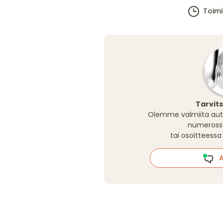
Toim
Tarvit
Olemme valmiita aut
numeros
tai osoitteess
Al