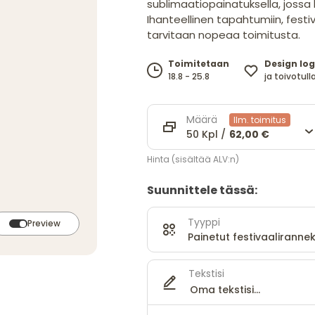
sublimaatiopainatuksella, jossa 
Ihanteellinen tapahtumiin, festivaa
tarvitaan nopeaa toimitusta.
Design log
Toimitetaan
ja toivotulla
18.8 - 25.8
Määrä
Ilm. toimitus
50 Kpl /
62,00 €
Hinta (sisältää ALV:n)
Suunnittele tässä:
Tyyppi
Preview
Painetut festivaalirannek
Tekstisi