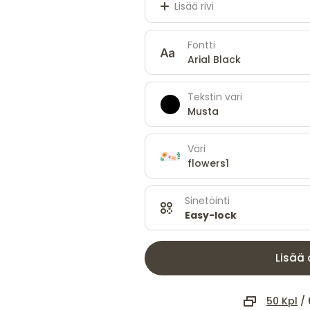
Lisää rivi
Fontti
Arial Black
Tekstin väri
Musta
Väri
flowers1
Sinetöinti
Easy-lock
Lisää 
50 Kpl
/