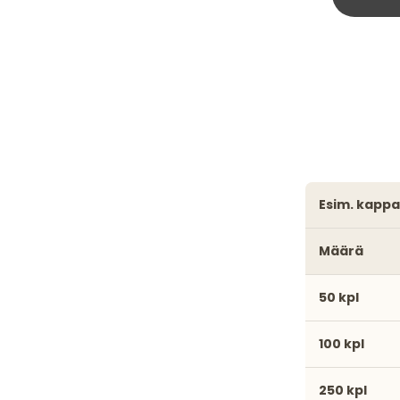
esim. kapp
Määrä
50 kpl
100 kpl
250 kpl