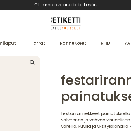
Olemme avoinna koko kesän
milaput
Tarrat
Rannekkeet
RFID
Av
festariran
painatuks
festarirannekkeet painatuksella
valvonnan ja vahvan visuaalisen
väreillä, kuvilla ja yksityiskohdill