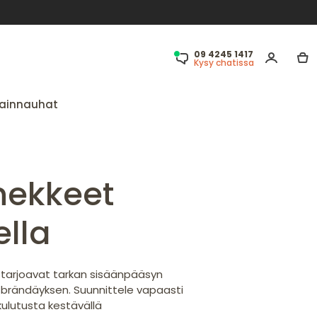
09 4245 1417
Kysy chatissa
ainnauhat
nekkeet
ella
 tarjoavat tarkan sisäänpääsyn
 brändäyksen. Suunnittele vapaasti
a kulutusta kestävällä