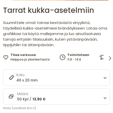
Tarrat kukka-asetelmiin
Suunnittele omat tarrasi kestävästä vinyylistä,
täydellisiä kukka-asetelmiesi brändäykseen. Lataa oma
grafiikkasi tai käytä mallejamme ja luo ainutlaatuisia
tarroja erityisiin tilaisuuksiin, kuten ystävänpäivään,
rippijuhliin tai äitienpäivään.
Tilaa verkossa
Il
Toimitetaan
Helppoa ja yksinkertaista
yli
11.8 - 14.8
Koko
40 x 20 mm
Määrä
50 Kpl /
13,90 €
Hinta (sisältää ALV:n)