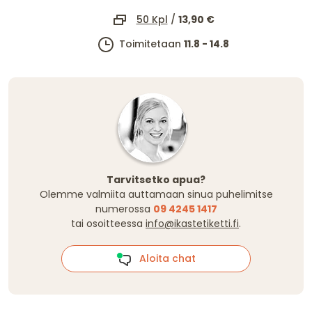
50 Kpl
/
13,90 €
Toimitetaan
11.8 - 14.8
Tarvitsetko apua?
Olemme valmiita auttamaan sinua puhelimitse
numerossa
09 4245 1417
tai osoitteessa
info@ikastetiketti.fi
.
Aloita chat