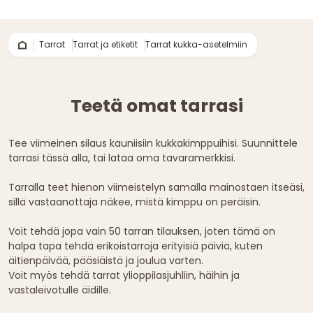
Tarrat
Tarrat ja etiketit
Tarrat kukka-asetelmiin
Teetä omat tarrasi
Tee viimeinen silaus kauniisiin kukkakimppuihisi. Suunnittele
tarrasi tässä alla, tai lataa oma tavaramerkkisi.
Tarralla teet hienon viimeistelyn samalla mainostaen itseäsi,
sillä vastaanottaja näkee, mistä kimppu on peräisin.
Voit tehdä jopa vain 50 tarran tilauksen, joten tämä on
halpa tapa tehdä erikoistarroja erityisiä päiviä, kuten
äitienpäivää, pääsiäistä ja joulua varten.
Voit myös tehdä tarrat ylioppilasjuhliin, häihin ja
vastaleivotulle äidille.