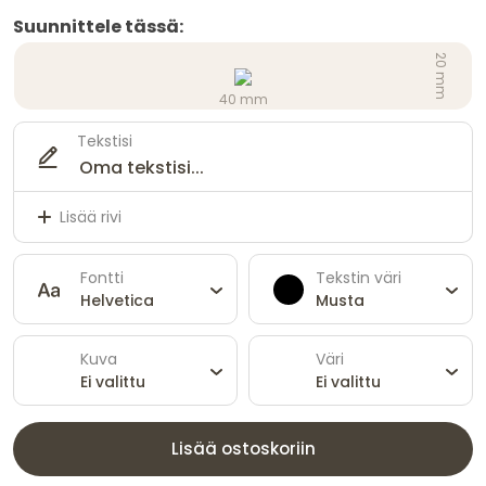
Suunnittele tässä:
20 mm
40 mm
Tekstisi
Lisää rivi
Fontti
Tekstin väri
Helvetica
Musta
Kuva
Väri
Ei valittu
Ei valittu
Lisää ostoskoriin