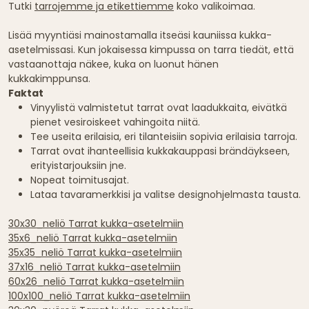
Tutki
tarrojemme ja etikettiemme
koko valikoimaa.
Lisää myyntiäsi mainostamalla itseäsi kauniissa kukka-
asetelmissasi. Kun jokaisessa kimpussa on tarra tiedät, että
vastaanottaja näkee, kuka on luonut hänen
kukkakimppunsa.
Faktat
Vinyylistä valmistetut tarrat ovat laadukkaita, eivätkä
pienet vesiroiskeet vahingoita niitä.
Tee useita erilaisia, eri tilanteisiin sopivia erilaisia tarroja.
Tarrat ovat ihanteellisia kukkakauppasi brändäykseen,
erityistarjouksiin jne.
Nopeat toimitusajat.
Lataa tavaramerkkisi ja valitse designohjelmasta tausta.
30x30_neliö Tarrat kukka-asetelmiin
35x6_neliö Tarrat kukka-asetelmiin
35x35_neliö Tarrat kukka-asetelmiin
37x16_neliö Tarrat kukka-asetelmiin
60x26_neliö Tarrat kukka-asetelmiin
100x100_neliö Tarrat kukka-asetelmiin