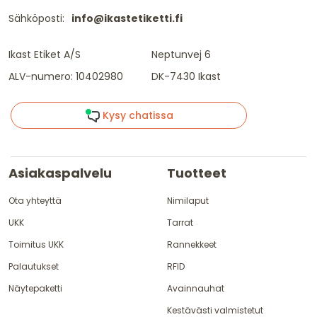
Sähköposti:
info@ikastetiketti.fi
Ikast Etiket A/S
Neptunvej 6
ALV-numero: 10402980
DK-7430 Ikast
Kysy chatissa
Asiakaspalvelu
Tuotteet
Ota yhteyttä
Nimilaput
UKK
Tarrat
Toimitus UKK
Rannekkeet
Palautukset
RFID
Näytepaketti
Avainnauhat
Kestävästi valmistetut