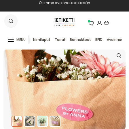
Olemme avoinna koko kesän
MENU
Nimilaput
Tarrat
Rannekkeet
RFID
Avainnauha