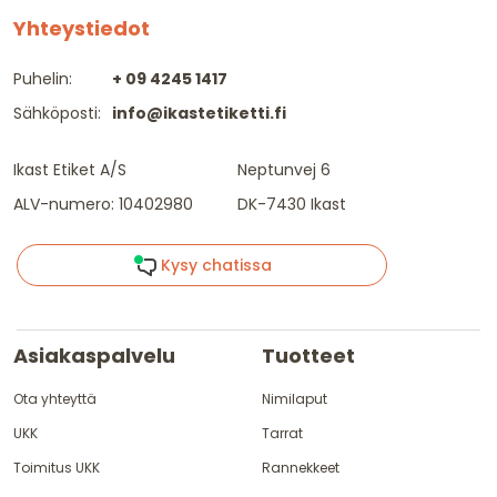
Yhteystiedot
Puhelin:
+ 09 4245 1417
Sähköposti:
info@ikastetiketti.fi
Ikast Etiket A/S
Neptunvej 6
ALV-numero: 10402980
DK-7430 Ikast
Kysy chatissa
Asiakaspalvelu
Tuotteet
Ota yhteyttä
Nimilaput
UKK
Tarrat
Toimitus UKK
Rannekkeet