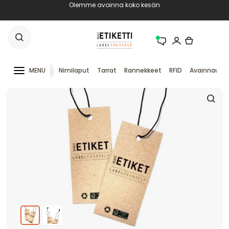
Olemme avoinna koko kesän
MENU
Nimilaput
Tarrat
Rannekkeet
RFID
Avainnauha