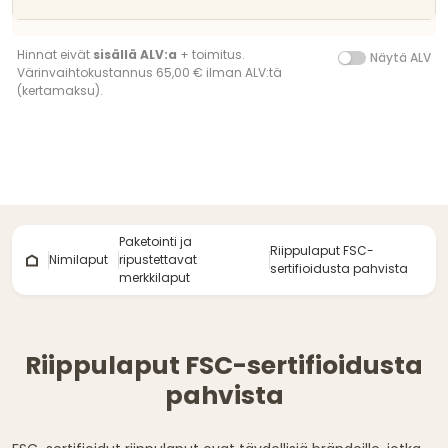
Hinnat eivät
sisällä ALV:a
+ toimitus.
Näytä ALV
Värinvaihtokustannus 65,00 € ilman ALV:tä
(kertamaksu).
Paketointi ja
Riippulaput FSC-
Nimilaput
ripustettavat
sertifioidusta pahvista
merkkilaput
Riippulaput FSC-sertifioidusta
pahvista