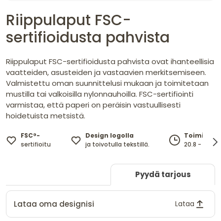
Riippulaput FSC-
sertifioidusta pahvista
Riippulaput FSC-sertifioidusta pahvista ovat ihanteellisia
vaatteiden, asusteiden ja vastaavien merkitsemiseen.
Valmistettu oman suunnittelusi mukaan ja toimitetaan
mustilla tai valkoisilla nylonnauhoilla. FSC-sertifiointi
varmistaa, että paperi on peräisin vastuullisesti
hoidetuista metsistä.
FSC®-
Design logolla
Toimiteta
sertifioitu
ja toivotulla tekstillä.
20.8 - 10.9
Pyydä tarjous
Lataa oma designisi
Lataa