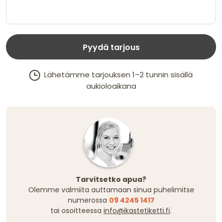
Pyydä tarjous
Lähetämme tarjouksen 1–2 tunnin sisällä
aukioloaikana
Tarvitsetko apua?
Olemme valmiita auttamaan sinua puhelimitse
numerossa
09 4245 1417
tai osoitteessa
info@ikastetiketti.fi
.