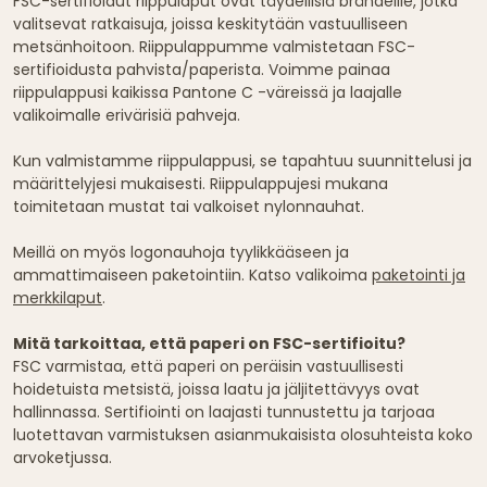
FSC-sertifioidut riippulaput ovat täydellisiä brändeille, jotka
valitsevat ratkaisuja, joissa keskitytään vastuulliseen
metsänhoitoon. Riippulappumme valmistetaan FSC-
sertifioidusta pahvista/paperista. Voimme painaa
riippulappusi kaikissa Pantone C -väreissä ja laajalle
valikoimalle erivärisiä pahveja.
Kun valmistamme riippulappusi, se tapahtuu suunnittelusi ja
määrittelyjesi mukaisesti. Riippulappujesi mukana
toimitetaan mustat tai valkoiset nylonnauhat.
Meillä on myös logonauhoja tyylikkääseen ja
ammattimaiseen paketointiin. Katso valikoima
paketointi ja
merkkilaput
.
Mitä tarkoittaa, että paperi on FSC-sertifioitu?
FSC varmistaa, että paperi on peräisin vastuullisesti
hoidetuista metsistä, joissa laatu ja jäljitettävyys ovat
hallinnassa. Sertifiointi on laajasti tunnustettu ja tarjoaa
luotettavan varmistuksen asianmukaisista olosuhteista koko
arvoketjussa.