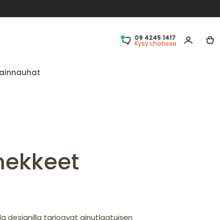
09 4245 1417
Kysy chatissa
ainnauhat
nekkeet
a designilla tarjoavat ainutlaatuisen