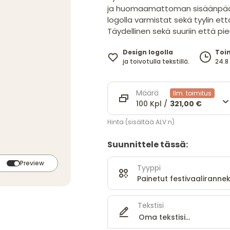
ja huomaamattoman sisäänpääsyv
logolla varmistat sekä tyylin et
Täydellinen sekä suuriin että pieni
Design logolla
Toi
ja toivotulla tekstillä.
24.8 
Määrä
Ilm. toimitus
100 Kpl /
321,00 €
Hinta (sisältää ALV:n)
Suunnittele tässä:
Preview
Tyyppi
Painetut festivaalirannek
Tekstisi