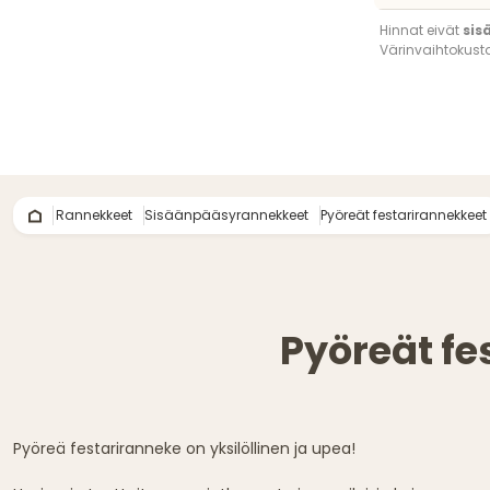
Hinnat eivät
sis
Värinvaihtokust
Rannekkeet
Sisäänpääsyrannekkeet
Pyöreät festarirannekkeet
Pyöreät fe
Pyöreä festariranneke on yksilöllinen ja upea!