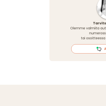
Tarvit
Olemme valmiita aut
numeros
tai osoitteess
Al