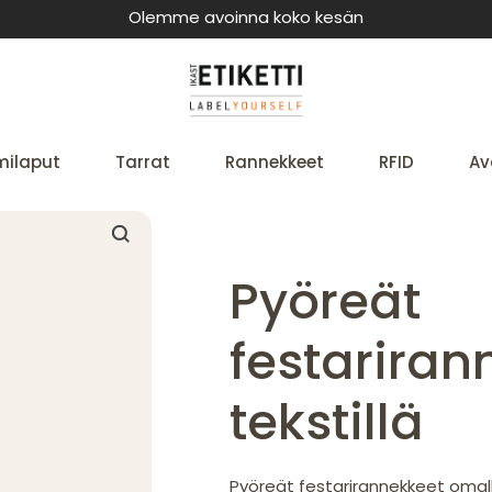
Olemme avoinna koko kesän
milaput
Tarrat
Rannekkeet
RFID
Av
Pyöreät
festariran
tekstillä
Pyöreät festarirannekkeet omall