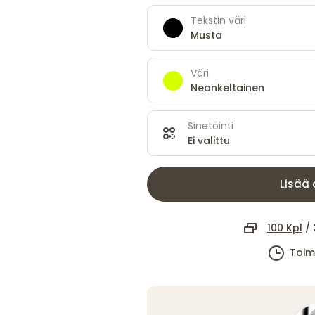
Tekstin väri
Musta
Väri
Neonkeltainen
Sinetöinti
Ei valittu
Lisää 
100 Kpl
/
Toim