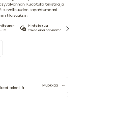
alvonnan. Kudotulla tekstillä ja
tä turvallisuuden tapahtumaasi.
in tilaisuuksiin.
mitetaan
Hintatakuu
100%
- 1.9
takaa aina halvimman hinnan
tyytyväisyysta
Muokkaa
keet tekstillä