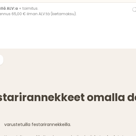
ällä ALV:a
+ toimitus.
annus 65,00 € ilman ALV:tä (kertamaksu).
starirannekkeet omalla de
varustetuilla festarirannekkeilla.