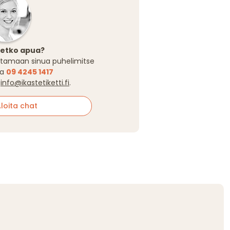
setko apua?
tamaan sinua puhelimitse
sa
09 4245 1417
a
info@ikastetiketti.fi
.
oita chat