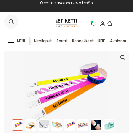
Olemme avoinna koko kesän
MENU
Nimilaput
Tarrat
Rannekkeet
RFID
Avainnauha