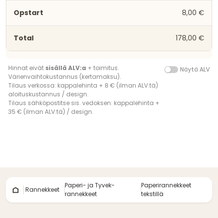
8,00 €
178,00 €
Hinnat eivät
sisällä ALV:a
+ toimitus.
Näytä ALV
Värienvaihtokustannus (kertamaksu).
Tilaus verkossa: kappalehinta + 8 € (ilman ALV:tä)
aloituskustannus / design.
Tilaus sähköpostitse sis. vedoksen: kappalehinta +
35 € (ilman ALV:tä) / design.
Paperi- ja Tyvek-
Paperirannekkeet
Rannekkeet
rannekkeet
tekstillä