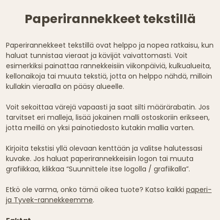
Paperirannekkeet tekstillä
Paperirannekkeet tekstillä ovat helppo ja nopea ratkaisu, kun
haluat tunnistaa vieraat ja kävijät vaivattomasti. Voit
esimerkiksi painattaa rannekkeisiin viikonpäiviä, kulkualueita,
kellonaikoja tai muuta tekstiä, jotta on helppo nähdä, milloin
kullakin vieraalla on pääsy alueelle.
Voit sekoittaa värejä vapaasti ja saat silti määrärabatin. Jos
tarvitset eri malleja, lisää jokainen malli ostoskoriin erikseen,
jotta meillä on yksi painotiedosto kutakin mallia varten.
Kirjoita tekstisi yllä olevaan kenttään ja valitse halutessasi
kuvake. Jos haluat paperirannekkeisiin logon tai muuta
grafiikkaa, klikkaa “Suunnittele itse logolla / grafiikalla”.
Etkö ole varma, onko tämä oikea tuote? Katso kaikki
paperi-
ja Tyvek-rannekkeemme
.