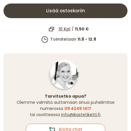
Lisää ostoskoriin
10 Kpl
/
11,50 €
Toimitetaan
11.8 - 12.8
Tarvitsetko apua?
Olemme valmiita auttamaan sinua puhelimitse
numerossa
09 4245 1417
tai osoitteessa
info@ikastetiketti.fi
.
Aloita chat