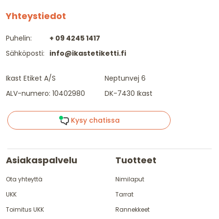
Yhteystiedot
Puhelin:
+ 09 4245 1417
Sähköposti:
info@ikastetiketti.fi
Ikast Etiket A/S
Neptunvej 6
ALV-numero: 10402980
DK-7430 Ikast
Kysy chatissa
Asiakaspalvelu
Tuotteet
Ota yhteyttä
Nimilaput
UKK
Tarrat
Toimitus UKK
Rannekkeet