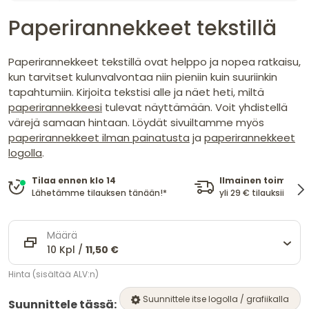
Paperirannekkeet tekstillä
Paperirannekkeet tekstillä ovat helppo ja nopea ratkaisu,
kun tarvitset kulunvalvontaa niin pieniin kuin suuriinkin
tapahtumiin. Kirjoita tekstisi alle ja näet heti, miltä
paperirannekkeesi
tulevat näyttämään. Voit yhdistellä
värejä samaan hintaan. Löydät sivuiltamme myös
paperirannekkeet ilman painatusta
ja
paperirannekkeet
logolla
.
Ilmainen toimitus
Tilaa ennen klo 14
yli 29 € tilauksiin
Lähetämme tilauksen tänään!*
Määrä
10 Kpl /
11,50 €
Hinta (sisältää ALV:n)
Suunnittele itse logolla / grafiikalla
Suunnittele tässä: