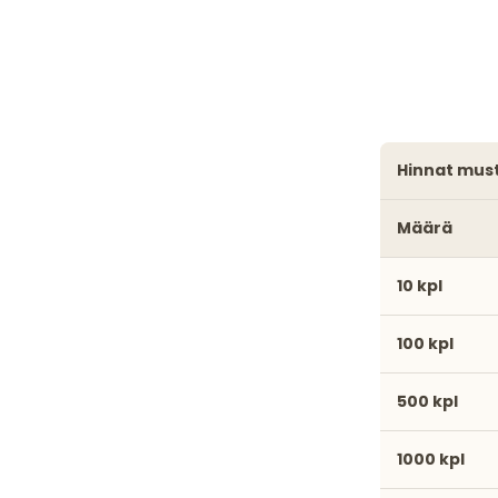
hinnat must
Määrä
10 kpl
100 kpl
500 kpl
1000 kpl