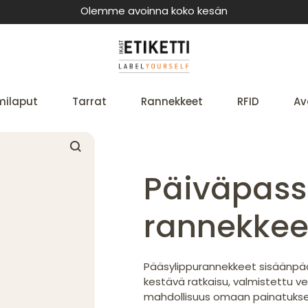
Olemme avoinna koko kesän
milaput
Tarrat
Rannekkeet
RFID
Av
Päiväpass
rannekkee
Pääsylippurannekkeet sisäänpää
kestävä ratkaisu, valmistettu v
mahdollisuus omaan painatukseen