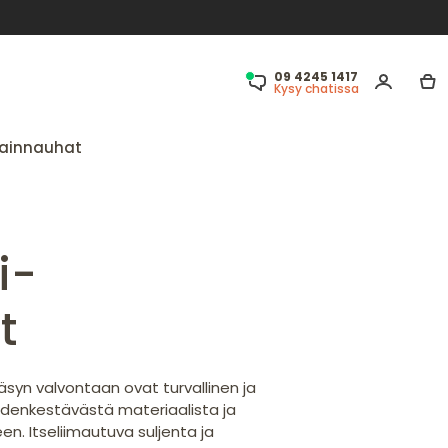
09 4245 1417
Kysy chatissa
ainnauhat
i-
t
syn valvontaan ovat turvallinen ja
edenkestävästä materiaalista ja
. Itseliimautuva suljenta ja