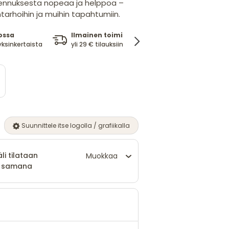
sennuksesta nopeaa ja helppoa –
intarhoihin ja muihin tapahtumiin.
ossa
Ilmainen toimitus
100%
yksinkertaista
yli 29 € tilauksiin
tyytyväisyystakuu
Suunnittele itse logolla / grafiikalla
äli tilataan
Muokkaa
än samana