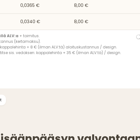
0,0365 €
8,00 €
0,0340 €
8,00 €
ällä ALV:a
+ toimitus.
tannus (kertamaksu).
 kappalehinta + 8 € (ilman ALV:tä) aloituskustannus / design.
itse sis. vedoksen: kappalehinta + 35 € (ilman ALV:tä) / design.
t
Sisäänpääsyn valvontaan