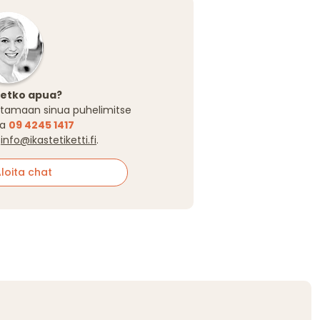
setko apua?
tamaan sinua puhelimitse
sa
09 4245 1417
a
info@ikastetiketti.fi
.
oita chat