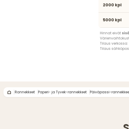
2000 kpl
5000 kpl
Hinnat eivät
sis
Värienvaihtokus
Tilaus verkossa:
Tilaus sähköpost
Rannekkeet
Paperi- ja Tyvek-rannekkeet
Päiväpassi-rannekkee