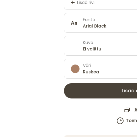
Lisää rivi
Fontti
Arial Black
Kuva
Ei valittu
Väri
Ruskea
Lisää 
1
Toim