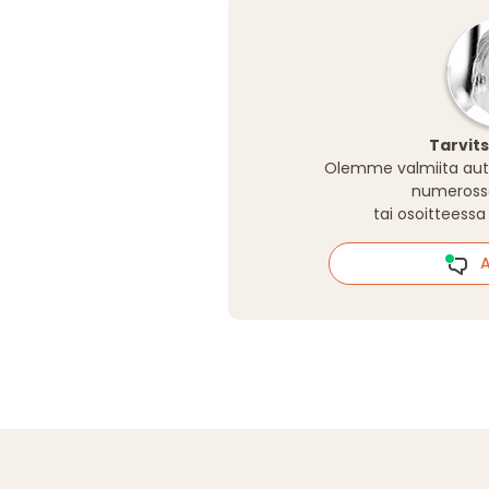
Tarvit
Olemme valmiita aut
numeros
tai osoitteess
Al