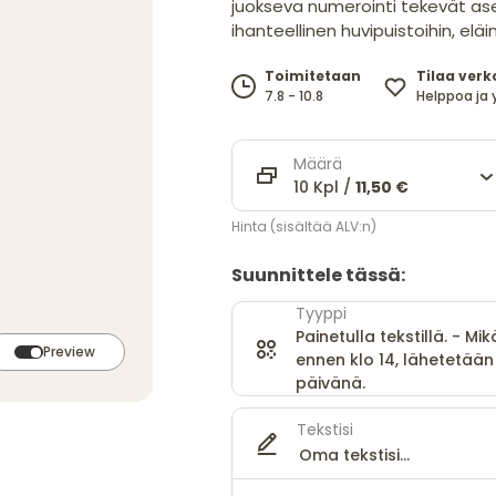
juokseva numerointi tekevät a
ihanteellinen huvipuistoihin, elä
Tilaa verk
Toimitetaan
Helppoa ja 
7.8 - 10.8
Määrä
10 Kpl /
11,50 €
Hinta (sisältää ALV:n)
Suunnittele tässä:
Tyyppi
Painetulla tekstillä. - Mik
Preview
ennen klo 14, lähetetä
päivänä.
Tekstisi