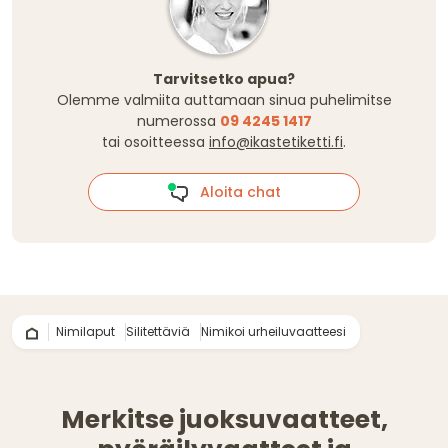
Tarvitsetko apua?
Olemme valmiita auttamaan sinua puhelimitse
numerossa
09 4245 1417
tai osoitteessa
info@ikastetiketti.fi
.
Aloita chat
Nimilaput
Silitettäviä
Nimikoi urheiluvaatteesi
Merkitse juoksuvaatteet,