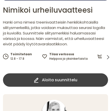
Nimikoi urheiluvaatteesi
Hanki oma nimesi treenivaatteisiin henkilökohtaisilla
silitysmerkeillä, jotka voidaan mukauttaa seurasi logolla
ja kuvioilla. Suunnittele silitysmerkkisi haluamassasi
värissä ja koossa. Näin varmistat, että urheiluvaatteesi
eivät päädy löytötavaralaatikkoon.
Kes
Tilaa verkossa
Toimitetaan
jop
Helppoa ja yksinkertaista
12.8 - 17.8
Aloita suunnittelu