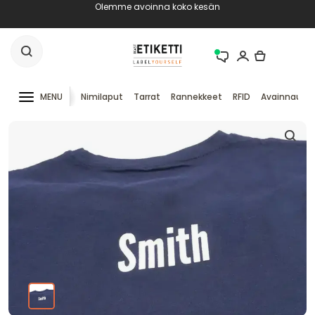
Olemme avoinna koko kesän
MENU
Nimilaput
Tarrat
Rannekkeet
RFID
Avainnauha