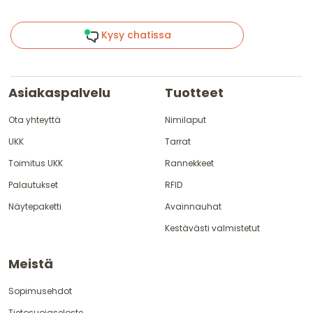
Kysy chatissa
Asiakaspalvelu
Tuotteet
Ota yhteyttä
Nimilaput
UKK
Tarrat
Toimitus UKK
Rannekkeet
Palautukset
RFID
Näytepaketti
Avainnauhat
Kestävästi valmistetut
Meistä
Sopimusehdot
Tietosuojaseloste