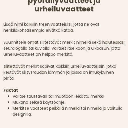
pyöräilyvaatteet ja
urheiluvaatteet
Lisää nimi kaikkiin treenivaatteisiisi, jotta ne ovat
henkilökohtaisempia eivätkä katoa.
Suunnittele omat silitettävät merkit nimellä sekä halutessasi
seuralogolla tai kuviolla. Valitset itse koon ja ulkoasun, jotta
urheiluvaatteet on helppo merkitä.
silitettävät merkit
sopivat kaikkiin urheiluvaatteisiin, jotka
kestävät silitysraudan lämmön ja joissa on imukykyinen
pinta.
Faktat
Valitse taustaväri tai muotoon leikattu merkki.
Mukana selkeä käyttöohje.
Merkitse vaatteet pelkällä nimellä tai nimellä ja valitulla
designilla.