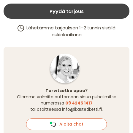
Pyydä tarjous
Lähetämme tarjouksen 1–2 tunnin sisällä
aukioloaikana
Tarvitsetko apua?
Olemme valmiita auttamaan sinua puhelimitse
numerossa
09 4245 1417
tai osoitteessa
info@ikastetiketti.fi
.
Aloita chat