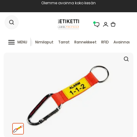
Olemme avoinna koko kesän
MENU
Nimilaput
Tarrat
Rannekkeet
RFID
Avainnauha