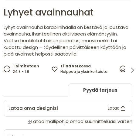
Lyhyet avainnauhat
Lyhyt avainnauha karabiinihaalla on kestävä ja joustava
avainnauha, ihanteellinen aktiiviseen elämäntyyliin.
Valitse henkilökohtainen painatus, muovimerkki tai
kudottu design – täydellinen päivittäiseen käyttöön ja
pidä avaimet helposti saatavilla.
Tilaa verkossa
Toimitetaan
10
Helppoa ja yksinkertaista
24.8 - 1.9
tyy
Pyydä tarjous
Lataa oma designisi
Lataa
Lataa mallipohja omaa suunnitteluasi varten