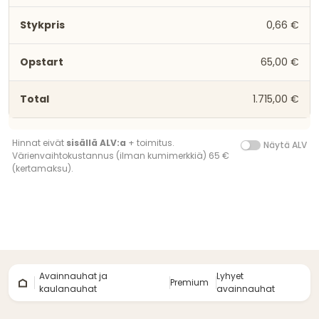
0,66 €
65,00 €
1.715,00 €
Hinnat eivät
sisällä ALV:a
+ toimitus.
Näytä ALV
Värienvaihtokustannus (ilman kumimerkkiä) 65 €
(kertamaksu).
Avainnauhat ja
Lyhyet
Premium
kaulanauhat
avainnauhat