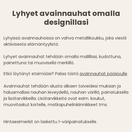
Lyhyet avainnauhat omalla
designillasi
Lyhyissä avainnauhoissa on vahva metallikoukku, joka viestii
aktiivisesta elämäntyylistä.
Lyhyet avainnauhat tehdään omalla mallillasi, kudottuna,
painettuna tai muovisella merkillä.
Etkö löytänyt etsimääsi? Palaa tästä
avainnauhat pääsivulle
Avainnauhat tehdään alusta alkaen toiveidesi mukaan ja
haluamallasi nauhan leveydellä, nauhan värillä, painatuksella
ja lisätarvikkeilla. Lisätarvikkeita ovat esim. koukut,
muovitaskut kortelle, matkapuhelinkiinnikkeet tms.
Hintaesimerkit on laskettu 1-väripainatukselle.