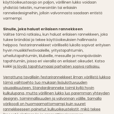
käyttöoikeustasoja on paljon, värillinen lukko voidaan
yhdistää tekstiin, numerointiin tai erilaisiin
rannekedesigneihin, jolloin valvonnasta saadaan entistä
varmempi.
Sinulle, joka haluat erilaisen rannekkeen
Valitse tämä ratkaisu, kun haluat erilaisen rannekkeen, joka
tukee brändiäsi ja tekee käyttöoikeuksien hallinnasta
helppoa. festarirannekkeet värillisellä lukolla sopivat erityisen
hyvin musiikkifestivaaleille, yritystapahtumiin,
urheilutapahtumiin, klubeille, messuille ja monipäiväisiin
tapahtumiin, joissa eri vierailla on erilaiset oikeudet. Katso
kaikki
ja löydä tapahtumaasi parhaiten sopiva ratkaisu.
Verrattuna tavallisiin festarirannekkeet ilman värillistä lukkoa
tämä vaihtoehto tuo mukaan lisäulottuvuuden
visuaalisuuteen. Standardiranneke toimii kyllä hyvin
kulkulupana, mutta värillinen lukko luo paremman yhteyden
designin, toiminnallisuuden ja valvonnan välille. Samalla
värikoodi on huomaamattomampi kuin suuret
rannekkeeseen painetut kulkuoikeustekstit, mikä tekee