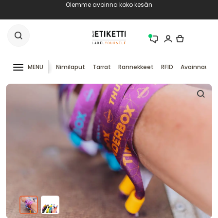
Olemme avoinna koko kesän
MENU
Nimilaput
Tarrat
Rannekkeet
RFID
Avainnauha