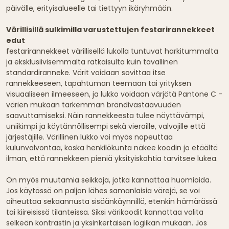
päivälle, erityisalueelle tai tiettyyn ikäryhmään.
Värillisillä sulkimilla varustettujen festarirannekkeet
edut
festarirannekkeet värillisellä lukolla tuntuvat harkitummalta
ja eksklusiivisemmalta ratkaisulta kuin tavallinen
standardiranneke. Värit voidaan sovittaa itse
rannekkeeseen, tapahtuman teemaan tai yrityksen
visuaaliseen ilmeeseen, ja lukko voidaan värjätä Pantone C -
värien mukaan tarkemman brändivastaavuuden
saavuttamiseksi. Näin rannekkeesta tulee näyttävämpi,
uniikimpi ja käytännöllisempi sekä vieraille, valvojille että
järjestäjille. Värillinen lukko voi myös nopeuttaa
kulunvalvontaa, koska henkilökunta näkee koodin jo etäältä
ilman, että rannekkeen pieniä yksityiskohtia tarvitsee lukea.
On myös muutamia seikkoja, jotka kannattaa huomioida.
Jos käytössä on paljon lähes samanlaisia värejä, se voi
aiheuttaa sekaannusta sisäänkäynnillä, etenkin hämärässä
tai kiireisissä tilanteissa. Siksi värikoodit kannattaa valita
selkeän kontrastin ja yksinkertaisen logiikan mukaan. Jos