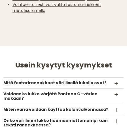
Vaihtoehtoisesti voit valita festarirannekkeet
metallisulkimella
Usein kysytyt kysymykset
Mitä festarirannekkeet värillisellä lukolla ovat?
Voidaanko lukko värjätä Pantone C -värien
mukaan?
Miten väriä voidaan käyttää kulunvalvonnassa?
Onko värillinen lukko huomaamattomampi kuin
teksti rannekkeessa?