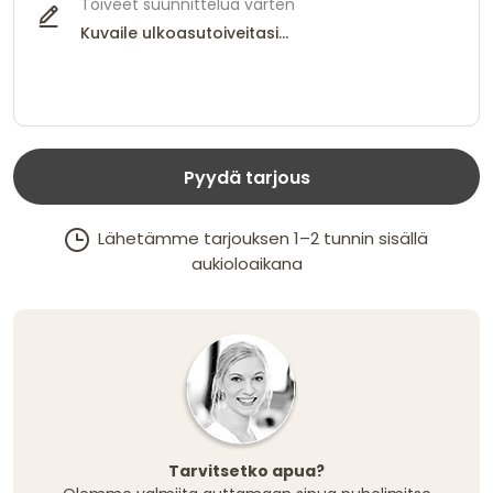
Toiveet suunnittelua varten
Pyydä tarjous
Lähetämme tarjouksen 1–2 tunnin sisällä
aukioloaikana
Tarvitsetko apua?