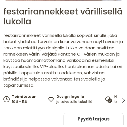
festarirannekkeet värillisellä
lukolla
festarirannekkeet värillisellä lukolla sopivat sinulle, joka
haluat yhdistää turvallisen kulunvalvonnan näyttävään ja
tarkkaan mietittyyn designiin. Lukko voidaan sovittaa
rannekkeen väriin, värjätä Pantone C -värien mukaan ja
käyttää huomaamattomana värikoodina esimerkiksi
käyttöoikeuksille, VIP-alueille, henkilökunnan eduille tai eri
päiville. Lopputulos erottuu edukseen, vahvistaa
brändiäsi ja helpottaa valvontaa festivaaleilla ja
tapahtumissa.
Design logolla
Toimitetaan
Hinta
ja toivotulla tekstillä.
10.8 - 11.8
takaa 
Pyydä tarjous