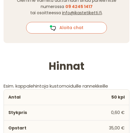
Olemme valmiita auttamaan sinua puhelimitse
numerossa
09 4245 1417
tai osoitteessa
info@ikastetiketti.fi
.
Aloita chat
Hinnat
Esim. kappalehintoja kustomoiduille rannekkeille
50 kpl
0,60 €
35,00 €