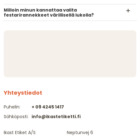
Milloin minun kannattaa valita
festarirannekkeet värillisellä lukolla?
Yhteystiedot
Puhelin:
+ 09 4245 1417
Sähköposti:
info@ikastetiketti.fi
Ikast Etiket A/S
Neptunvej 6