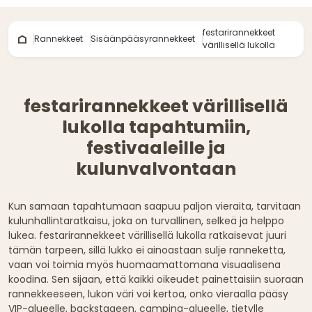
festarirannekkeet
Rannekkeet
Sisäänpääsyrannekkeet
värillisellä lukolla
festarirannekkeet värillisellä
lukolla tapahtumiin,
festivaaleille ja
kulunvalvontaan
Kun samaan tapahtumaan saapuu paljon vieraita, tarvitaan
kulunhallintaratkaisu, joka on turvallinen, selkeä ja helppo
lukea. festarirannekkeet värillisellä lukolla ratkaisevat juuri
tämän tarpeen, sillä lukko ei ainoastaan sulje ranneketta,
vaan voi toimia myös huomaamattomana visuaalisena
koodina. Sen sijaan, että kaikki oikeudet painettaisiin suoraan
rannekkeeseen, lukon väri voi kertoa, onko vieraalla pääsy
VIP-alueelle, backstageen, camping-alueelle, tietylle