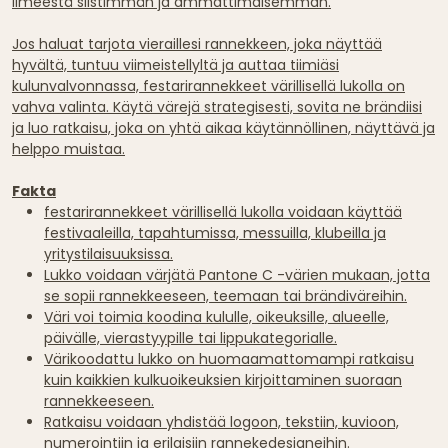
ilmeestä siistimmän ja ammattimaisemman.
Jos haluat tarjota vieraillesi rannekkeen, joka näyttää
hyvältä, tuntuu viimeistellyltä ja auttaa tiimiäsi
kulunvalvonnassa, festarirannekkeet värillisellä lukolla on
vahva valinta. Käytä värejä strategisesti, sovita ne brändiisi
ja luo ratkaisu, joka on yhtä aikaa käytännöllinen, näyttävä ja
helppo muistaa.
Fakta
festarirannekkeet värillisellä lukolla voidaan käyttää
festivaaleilla, tapahtumissa, messuilla, klubeilla ja
yritystilaisuuksissa.
Lukko voidaan värjätä Pantone C -värien mukaan, jotta
se sopii rannekkeeseen, teemaan tai brändiväreihin.
Väri voi toimia koodina kululle, oikeuksille, alueelle,
päivälle, vierastyypille tai lippukategorialle.
Värikoodattu lukko on huomaamattomampi ratkaisu
kuin kaikkien kulkuoikeuksien kirjoittaminen suoraan
rannekkeeseen.
Ratkaisu voidaan yhdistää logoon, tekstiin, kuvioon,
numerointiin ja erilaisiin rannekedesigneihin.