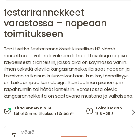
festarirannekkeet
varastossa – nopeaan
toimitukseen
Tarvitsetko festarirannekkeet kiireellisesti? Nämä
rannekkeet ovat heti valmiina lähetettäväksi ja sopivat
täydellisesti tilanteisiin, joissa aika on käymässä vähiin.
Ilman tekstiä olevilla kangasrannekkeilla saat nopean ja
toimivan ratkaisun kulunvalvontaan, kun käytännöllisyys
on tärkeämpää kuin design. Ihanteellinen pienempiin
tapahtumiin tai hätätilanteisiin. Varastossa olevia
kangasrannekkeita on saatavana mustana ja valkoisena.
Tilaa ennen klo 14
Toimitetaan
Lähetämme tilauksen tänään!*
18.8 - 25.8
Määrä