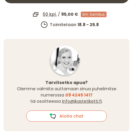
50 kpl.
/
95,00 €
Ilm. toimitus
Toimitetaan
18.8 - 25.8
Tarvitsetko apua?
Olemme valmiita auttamaan sinua puhelimitse
numerossa
09 4245 1417
tai osoitteessa
info@ikastetiketti.fi
.
Aloita chat