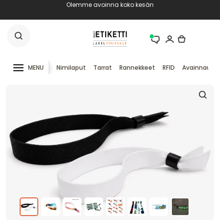
Olemme avoinna koko kesän
MENU
Nimilaput
Tarrat
Rannekkeet
RFID
Avainnauha