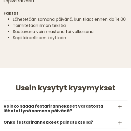
sopiva ratkaisu.
Faktat
Lähetetään samana päivänä, kun tilaat ennen klo 14.00
Toimitetaan ilman tekstiä
Saatavana vain mustana tai valkoisena
Sopii kiireelliseen käyttöön
Usein kysytyt kysymykset
Voinko saada festarirannekkeet varastosta
lähetettynä samana päivänä?
Onko festarirannekkeet painatuksella?