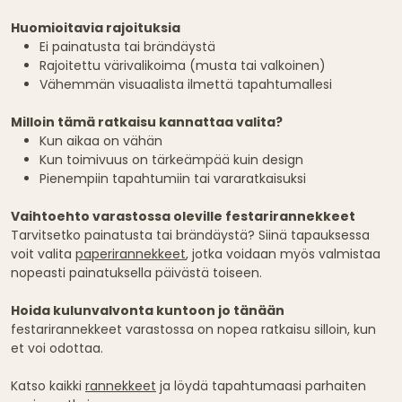
Huomioitavia rajoituksia
Ei painatusta tai brändäystä
Rajoitettu värivalikoima (musta tai valkoinen)
Vähemmän visuaalista ilmettä tapahtumallesi
Milloin tämä ratkaisu kannattaa valita?
Kun aikaa on vähän
Kun toimivuus on tärkeämpää kuin design
Pienempiin tapahtumiin tai vararatkaisuksi
Vaihtoehto varastossa oleville festarirannekkeet
Tarvitsetko painatusta tai brändäystä? Siinä tapauksessa
voit valita
paperirannekkeet
, jotka voidaan myös valmistaa
nopeasti painatuksella päivästä toiseen.
Hoida kulunvalvonta kuntoon jo tänään
festarirannekkeet varastossa on nopea ratkaisu silloin, kun
et voi odottaa.
Katso kaikki
rannekkeet
ja löydä tapahtumaasi parhaiten