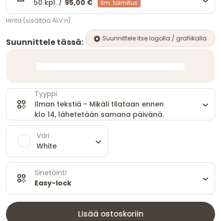
50 kpl. /
95,00 €
Ilm. toimitus
Hinta (sisältää ALV:n)
Suunnittele itse logolla / grafiikalla
Suunnittele tässä:
Tyyppi
Ilman tekstiä - Mikäli tilataan ennen
klo 14, lähetetään samana päivänä.
Väri
White
Sinetöinti
Easy-lock
Lisää ostoskoriin