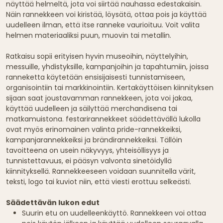
näyttää helmeltä, jota voi siirtää nauhassa edestakaisin.
Näin rannekkeen voi kiristää, löysätä, ottaa pois ja käyttää
uudelleen ilman, että itse ranneke vaurioituu. Voit valita
helmen materiaaliksi puun, muovin tai metallin.
Ratkaisu sopii erityisen hyvin museoihin, näyttelyihin,
messuille, yhdistyksille, kampanjoihin ja tapahtumiin, joissa
ranneketta käytetään ensisijaisesti tunnistamiseen,
organisointiin tai markkinointiin. Kertakäyttöisen kiinnityksen
sijaan saat joustavamman rannekkeen, jota voi jakaa,
käyttää uudelleen ja säilyttää merchandisena tai
matkamuistona. festarirannekkeet säädettävällä lukolla
ovat myös erinomainen valinta pride-rannekkeiksi,
kampanjarannekkeiksi ja brändirannekkeiksi. Tällöin
tavoitteena on usein näkyvyys, yhteisöllisyys ja
tunnistettavuus, ei pääsyn valvonta sinetöidyllä
kiinnityksellä. Rannekkeeseen voidaan suunnitella värit,
teksti, logo tai kuviot niin, että viesti erottuu selkeästi.
Säädettävän lukon edut
Suurin etu on uudelleenkäyttö. Rannekkeen voi ottaa