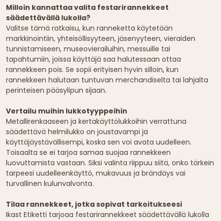
Milloin kannattaa valita festarirannekkeet
säädettävällä lukolla?
Valitse tämä ratkaisu, kun ranneketta käytetään
markkinointiin, yhteisöllisyyteen, jäsenyyteen, vieraiden
tunnistamiseen, museovierailuihin, messuille tai
tapahtumiin, joissa käyttäjä saa halutessaan ottaa
rannekkeen pois. Se sopii erityisen hyvin silloin, kun
rannekkeen halutaan tuntuvan merchandiselta tai lahjalta
perinteisen pääsylipun sijaan.
Vertailu muihin lukkotyyppeihin
Metallirenkaaseen ja kertakäyttölukkoihin verrattuna
säädettävä helmilukko on joustavampi ja
käyttäjäystävällisempi, koska sen voi avata uudelleen.
Toisaalta se ei tarjoa samaa suojaa rannekkeen
luovuttamista vastaan. Siksi valinta riippuu siitä, onko tärkein
tarpeesi uudelleenkäyttö, mukavuus ja brändäys vai
turvallinen kulunvalvonta.
Tilaa rannekkeet, jotka sopivat tarkoitukseesi
Ikast Etiketti tarjoaa festarirannekkeet säädettävällä lukolla