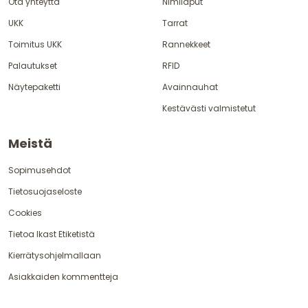
Ota yhteyttä
Nimilaput
UKK
Tarrat
Toimitus UKK
Rannekkeet
Palautukset
RFID
Näytepaketti
Avainnauhat
Kestävästi valmistetut
Meistä
Sopimusehdot
Tietosuojaseloste
Cookies
Tietoa Ikast Etiketistä
Kierrätysohjelmallaan
Asiakkaiden kommentteja