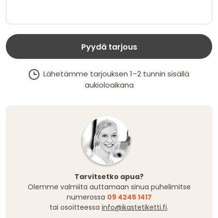
Pyydä tarjous
Lähetämme tarjouksen 1–2 tunnin sisällä
aukioloaikana
Tarvitsetko apua?
Olemme valmiita auttamaan sinua puhelimitse
numerossa
09 4245 1417
tai osoitteessa
info@ikastetiketti.fi
.