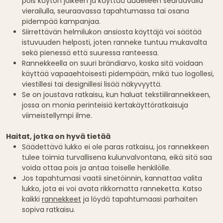
pois käytön jälkeen ja käyttää uudelleen seuraavalla
vierailulla, seuraavassa tapahtumassa tai osana
pidempää kampanjaa.
Siirrettävän helmilukon ansiosta käyttäjä voi säätää
istuvuuden helposti, joten ranneke tuntuu mukavalta
sekä pienessä että suuressa ranteessa.
Rannekkeella on suuri brändiarvo, koska sitä voidaan
käyttää vapaaehtoisesti pidempään, mikä tuo logollesi,
viestillesi tai designillesi lisää näkyvyyttä.
Se on joustava ratkaisu, kun haluat tekstiilirannekkeen,
jossa on monia perinteisiä kertakäyttöratkaisuja
viimeistellympi ilme.
Haitat, jotka on hyvä tietää
Säädettävä lukko ei ole paras ratkaisu, jos rannekkeen
tulee toimia turvallisena kulunvalvontana, eikä sitä saa
voida ottaa pois ja antaa toiselle henkilölle.
Jos tapahtumasi vaatii sinetöinnin, kannattaa valita
lukko, jota ei voi avata rikkomatta ranneketta. Katso
kaikki
rannekkeet
ja löydä tapahtumaasi parhaiten
sopiva ratkaisu.