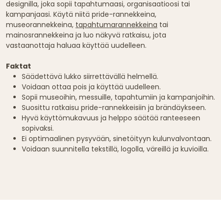
designilla, joka sopii tapahtumaasi, organisaatioosi tai
kampanjaasi. Käytä niitä pride-rannekkeina,
museorannekkeina,
tapahtumarannekkeina
tai
mainosrannekkeina ja luo näkyvä ratkaisu, jota
vastaanottaja haluaa käyttää uudelleen.
Faktat
Säädettävä lukko siirrettävällä helmellä.
Voidaan ottaa pois ja käyttää uudelleen.
Sopii museoihin, messuille, tapahtumiin ja kampanjoihin.
Suosittu ratkaisu pride-rannekkeisiin ja brändäykseen.
Hyvä käyttömukavuus ja helppo säätää ranteeseen
sopivaksi.
Ei optimaalinen pysyvään, sinetöityyn kulunvalvontaan.
Voidaan suunnitella tekstillä, logolla, väreillä ja kuvioilla.