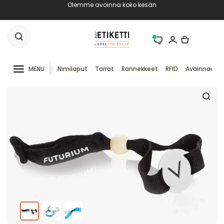
Olemme avoinna koko kesän
MENU
Nimilaput
Tarrat
Rannekkeet
RFID
Avainnauha