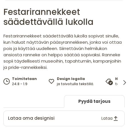
Festarirannekkeet
säädettävällä lukolla
Festarirannekkeet säädettävällä lukolla sopivat sinulle,
kun haluat näyttävän pääsyrannekkeen, jonka voi ottaa
pois ja käyttää uudelleen. Siirrettävän helmilukon
ansiosta ranneke on helppo säätää sopivaksi. Ranneke
sopii täydellisesti museoihin, tapahtumiin, kampanjoihin
ja pride-rannekkeiksi.
Design logolla
Toimitetaan
Hinta
ja toivotulla tekstillä.
24.8 - 1.9
takaa 
Pyydä tarjous
Lataa oma designisi
Lataa