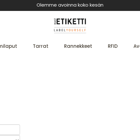
Olemme avoinna koko kesän
milaput
Tarrat
Rannekkeet
RFID
Av