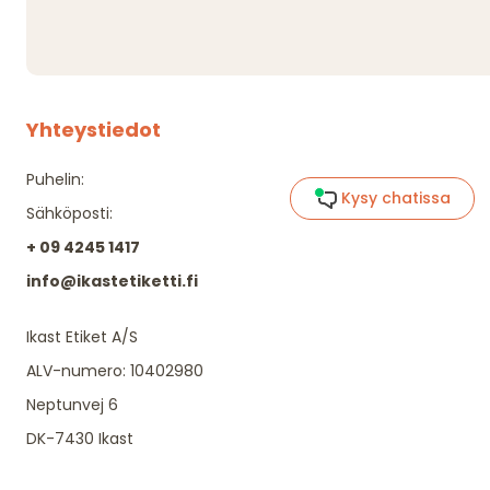
Yhteystiedot
Puhelin:
Kysy chatissa
Sähköposti:
+ 09 4245 1417
info@ikastetiketti.fi
Ikast Etiket A/S
ALV-numero: 10402980
Neptunvej 6
DK-7430 Ikast