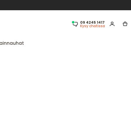
09 4245 1417
Kysy chatissa
ainnauhat