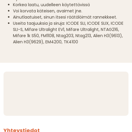
Korkea laatu, uudelleen käytettävissä
Voi korvata käteisen, avaimet jne.
Ainutlaatuiset, sinun itsesi räätälöimät rannekkeet.
Useita taajuuksia ja siruja: ICODE SLI, ICODE SLIX, ICODE
SLI-S, Mifare Ultralight EV1, Mifare Ultralight, NTAG216,
Mifare 1k S50, FM1108, Ntag203, Ntag213, Alien H3(9613),
Alien H3(9629), EM4200, TK4100
Yhteystiedot