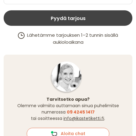
Pyydä tarjous
Lähetämme tarjouksen 1–2 tunnin sisällä
aukioloaikana
Tarvitsetko apua?
Olemme valmiita auttamaan sinua puhelimitse
numerossa
09 4245 1417
tai osoitteessa
info@ikastetiketti.fi
.
Aloita chat