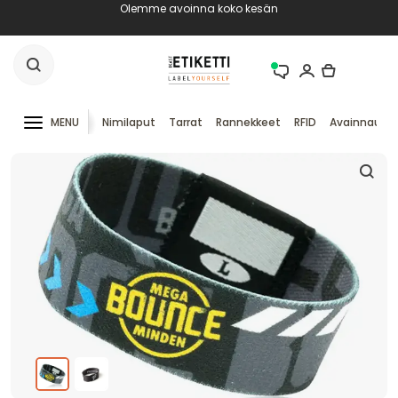
Olemme avoinna koko kesän
MENU
Nimilaput
Tarrat
Rannekkeet
RFID
Avainnauha