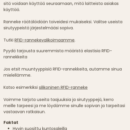
sitä voidaan käyttää seuraamaan, mitä laitteista asiakas
käyttää.
Ranneke räätälöidään toiveidesi mukaiseksi. Valitse useista
sirutyypeistä järjestelmääsi sopiva.
Tutki
RFID-rannekevalikoimaamme
.
Pyydä tarjousta suuremmista määristä elastisia RFID-
rannekkeita
Jos etsit muuntyyppisiä RFID-rannekkeita, autamme sinua
mielellämme.
Katso esimerkiksi
silikoninen RFID-ranneke
Voimme tarjota useita taajuuksia ja sirutyyppejä, kerro
meille tarpeesi ja me löydämme sinulle sopivan ja tarpeitasi
vastaavan ratkaisun.
Faktat
Hyvin suosittu kuntosaleilla