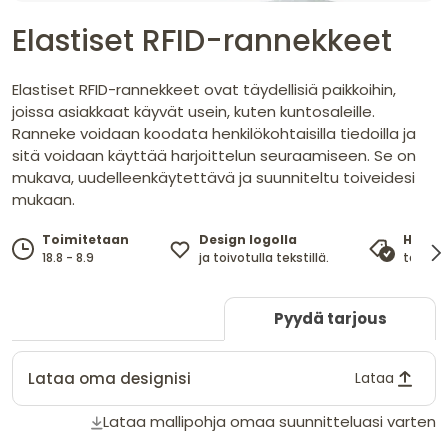
Elastiset RFID-rannekkeet
Elastiset RFID-rannekkeet ovat täydellisiä paikkoihin,
joissa asiakkaat käyvät usein, kuten kuntosaleille.
Ranneke voidaan koodata henkilökohtaisilla tiedoilla ja
sitä voidaan käyttää harjoittelun seuraamiseen. Se on
mukava, uudelleenkäytettävä ja suunniteltu toiveidesi
mukaan.
Design logolla
Toimitetaan
Hinta
ja toivotulla tekstillä.
18.8 - 8.9
takaa 
Pyydä tarjous
Lataa oma designisi
Lataa
Lataa mallipohja omaa suunnitteluasi varten