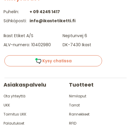
Puhelin:
+ 09 4245 1417
Sähköposti:
info@ikastetiketti.fi
Ikast Etiket A/S
Neptunvej 6
ALV-numero: 10402980
DK-7430 Ikast
Kysy chatissa
Asiakaspalvelu
Tuotteet
Ota yhteyttä
Nimilaput
UKK
Tarrat
Toimitus UKK
Rannekkeet
Palautukset
RFID