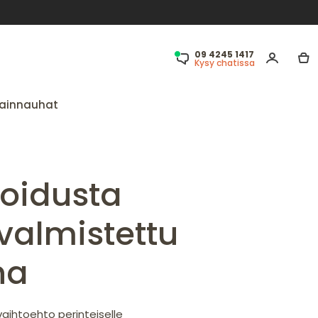
09 4245 1417
Kysy chatissa
ainnauhat
ioidusta
valmistettu
ha
aihtoehto perinteiselle