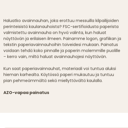
Haluatko avainnauhan, joka erottuu messuilla kilpailijoiden
perinteisistä kaulanauhoista? FSC-sertifioidusta paperista
valmistettu avainnauha on hyvä valinta, kun haluat
näyttävän ja erilaisen ilmeen. Painamme logon, grafiikan ja
tekstin paperiavainnauhoihin toiveidesi mukaan. Painatus
voidaan tehdä koko pinnalle ja paperin molemmille puolille
– kerro vain, miltä haluat avainnauhojesi näyttävän.
Kun saat paperiavainnauhat, materiaali voi tuntua aluksi
hieman karhealta. Käytössä paperi mukautuu ja tuntuu
pian pehmeämmältä sekä miellyttävältä kaulalla.
AZO-vapaa painatus