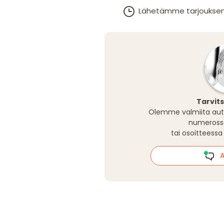
Lähetämme tarjouksen 1–
Tarvit
Olemme valmiita aut
numeros
tai osoitteess
Al