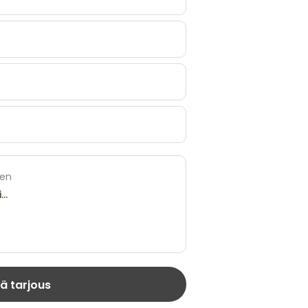
ten
ä tarjous