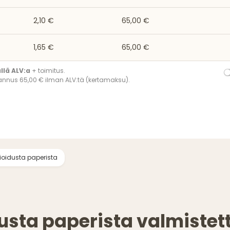
2,10 €
65,00 €
1,65 €
65,00 €
ällä ALV:a
+ toimitus.
annus 65,00 € ilman ALV:tä (kertamaksu).
ioidusta paperista
dusta paperista valmiste