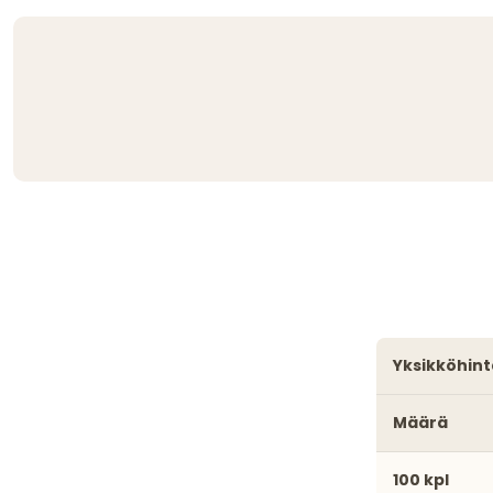
yksikköhint
Määrä
100 kpl