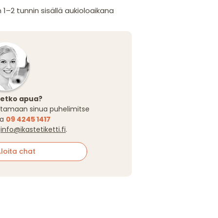
2 tunnin sisällä aukioloaikana
setko apua?
tamaan sinua puhelimitse
sa
09 4245 1417
a
info@ikastetiketti.fi
.
oita chat