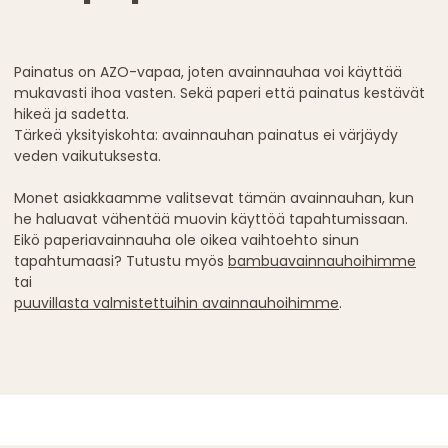
Painatus on AZO-vapaa, joten avainnauhaa voi käyttää
mukavasti ihoa vasten. Sekä paperi että painatus kestävät
hikeä ja sadetta.
Tärkeä yksityiskohta: avainnauhan painatus ei värjäydy
veden vaikutuksesta.
Monet asiakkaamme valitsevat tämän avainnauhan, kun
he haluavat vähentää muovin käyttöä tapahtumissaan.
Eikö paperiavainnauha ole oikea vaihtoehto sinun
tapahtumaasi? Tutustu myös
bambuavainnauhoihimme
tai
puuvillasta valmistettuihin avainnauhoihimme
.