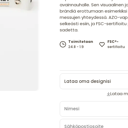
avainnauhalle. Sen visuaalinen
brändiä erottumaan esimerkiksi 
messujen yhteydessä. AZO-vapaa
selkeästi esiin, ja FSC-sertifioi
sadetta.
FSC®-
Toimitetaan
sertifioitu
24.8 - 1.9
Lataa oma designisi
Lataa ma