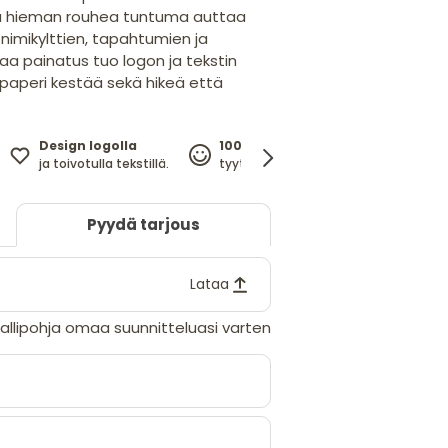
 ja hieman rouhea tuntuma auttaa
nimikylttien, tapahtumien ja
 painatus tuo logon ja tekstin
tu paperi kestää sekä hikeä että
Design logolla
100%
Hintata
ja toivotulla tekstillä.
tyytyväisyystakuu
takaa ai
Pyydä tarjous
Lataa
llipohja omaa suunnitteluasi varten