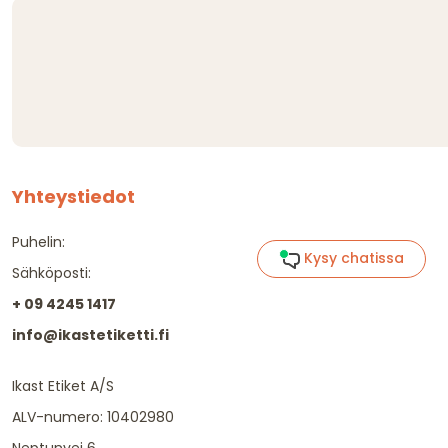
Yhteystiedot
Puhelin:
Kysy chatissa
Sähköposti:
+ 09 4245 1417
info@ikastetiketti.fi
Ikast Etiket A/S
ALV-numero: 10402980
Neptunvej 6