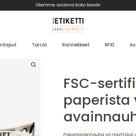
Olemme avoinna koko kesän
milaput
Tarrat
Rannekkeet
RFID
Av
FSC-sertif
paperista 
avainnau
Paperiavainnauha on näyttävä v