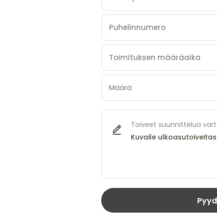
Toiveet suunnittelua var
Pyyd