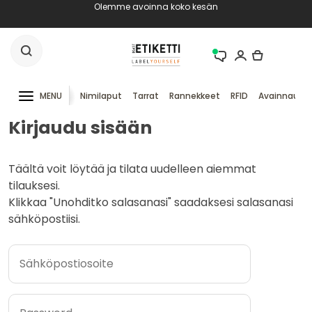
Olemme avoinna koko kesän
MENU
Nimilaput
Tarrat
Rannekkeet
RFID
Avainnauha
Kirjaudu sisään
Täältä voit löytää ja tilata uudelleen aiemmat
tilauksesi.
Klikkaa "Unohditko salasanasi" saadaksesi salasanasi
sähköpostiisi.