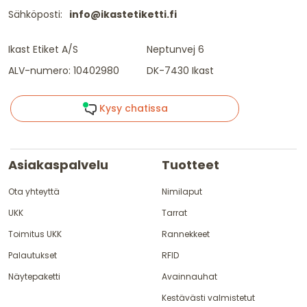
Sähköposti:
info@ikastetiketti.fi
Ikast Etiket A/S
Neptunvej 6
ALV-numero: 10402980
DK-7430 Ikast
Kysy chatissa
Asiakaspalvelu
Tuotteet
Ota yhteyttä
Nimilaput
UKK
Tarrat
Toimitus UKK
Rannekkeet
Palautukset
RFID
Näytepaketti
Avainnauhat
Kestävästi valmistetut