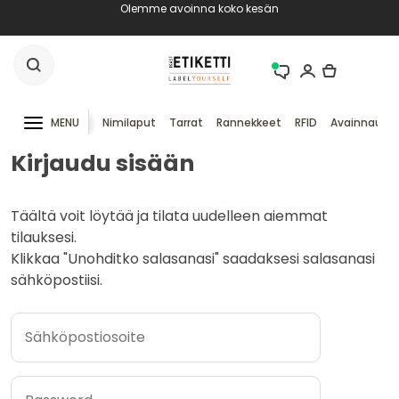
Olemme avoinna koko kesän
MENU
Nimilaput
Tarrat
Rannekkeet
RFID
Avainnauha
Kirjaudu sisään
Täältä voit löytää ja tilata uudelleen aiemmat
tilauksesi.
Klikkaa "Unohditko salasanasi" saadaksesi salasanasi
sähköpostiisi.