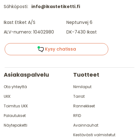
Sähköposti:
info@ikastetiketti.fi
Ikast Etiket A/S
Neptunvej 6
ALV-numero: 10402980
DK-7430 Ikast
Kysy chatissa
Asiakaspalvelu
Tuotteet
Ota yhteyttä
Nimilaput
UKK
Tarrat
Toimitus UKK
Rannekkeet
Palautukset
RFID
Näytepaketti
Avainnauhat
Kestävästi valmistetut