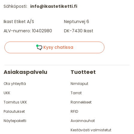
Sähköposti:
info@ikastetiketti.fi
Ikast Etiket A/S
Neptunvej 6
ALV-numero: 10402980
DK-7430 Ikast
Kysy chatissa
Asiakaspalvelu
Tuotteet
Ota yhteyttä
Nimilaput
UKK
Tarrat
Toimitus UKK
Rannekkeet
Palautukset
RFID
Näytepaketti
Avainnauhat
Kestävästi valmistetut