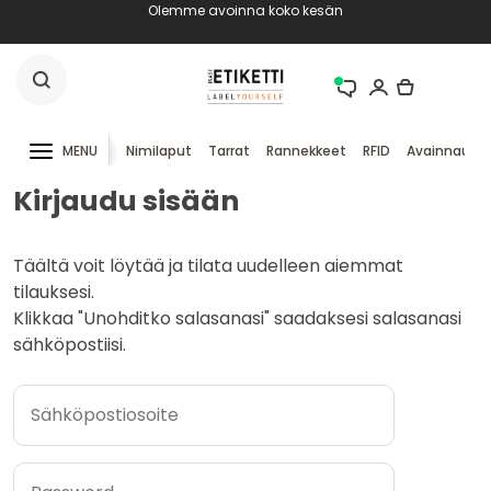
Olemme avoinna koko kesän
MENU
Nimilaput
Tarrat
Rannekkeet
RFID
Avainnauha
Kirjaudu sisään
Täältä voit löytää ja tilata uudelleen aiemmat
tilauksesi.
Klikkaa "Unohditko salasanasi" saadaksesi salasanasi
sähköpostiisi.