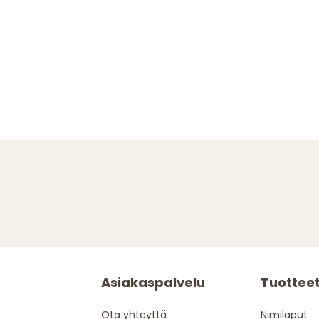
Asiakaspalvelu
Tuottee
Ota yhteyttä
Nimilaput