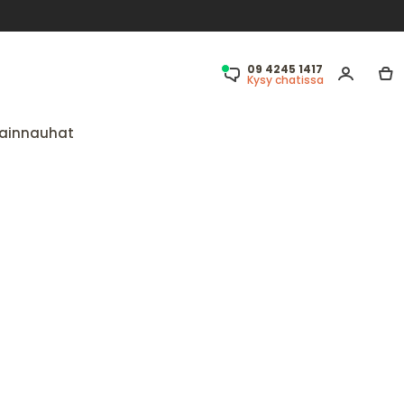
09 4245 1417
Kysy chatissa
ainnauhat