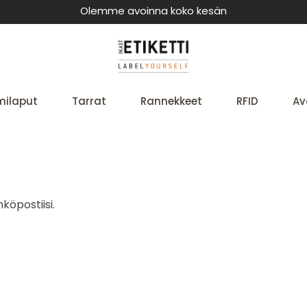
Olemme avoinna koko kesän
milaput
Tarrat
Rannekkeet
RFID
Av
köpostiisi.