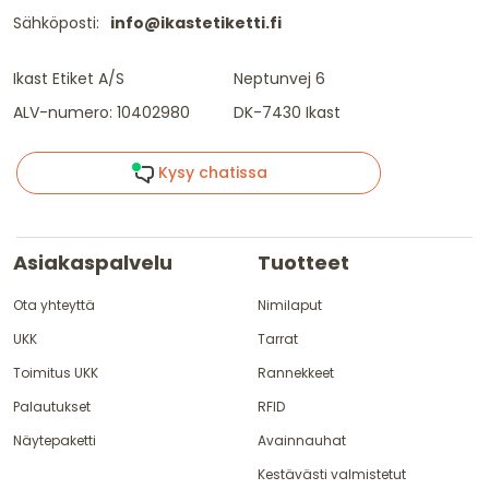
Sähköposti:
info@ikastetiketti.fi
Ikast Etiket A/S
Neptunvej 6
ALV-numero: 10402980
DK-7430 Ikast
Kysy chatissa
Asiakaspalvelu
Tuotteet
Ota yhteyttä
Nimilaput
UKK
Tarrat
Toimitus UKK
Rannekkeet
Palautukset
RFID
Näytepaketti
Avainnauhat
Kestävästi valmistetut