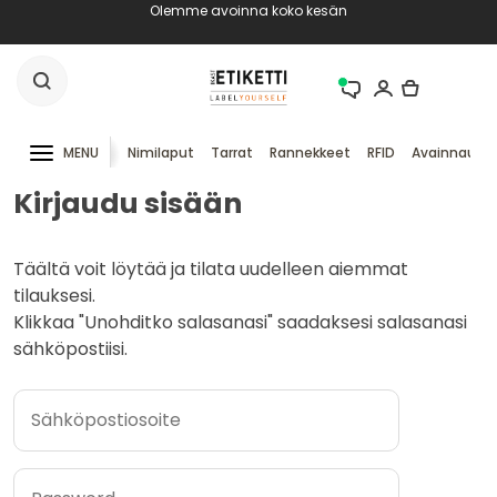
Olemme avoinna koko kesän
MENU
Nimilaput
Tarrat
Rannekkeet
RFID
Avainnauha
Kirjaudu sisään
Täältä voit löytää ja tilata uudelleen aiemmat
tilauksesi.
Klikkaa "Unohditko salasanasi" saadaksesi salasanasi
sähköpostiisi.