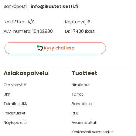
Sähköposti:
info@ikastetiketti.fi
Ikast Etiket A/S
Neptunvej 6
ALV-numero: 10402980
DK-7430 Ikast
Kysy chatissa
Asiakaspalvelu
Tuotteet
Ota yhteyttä
Nimilaput
UKK
Tarrat
Toimitus UKK
Rannekkeet
Palautukset
RFID
Näytepaketti
Avainnauhat
Kestävästi valmistetut