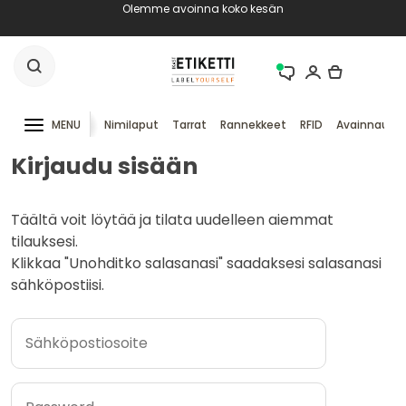
Olemme avoinna koko kesän
MENU
Nimilaput
Tarrat
Rannekkeet
RFID
Avainnauha
Kirjaudu sisään
Täältä voit löytää ja tilata uudelleen aiemmat
tilauksesi.
Klikkaa "Unohditko salasanasi" saadaksesi salasanasi
sähköpostiisi.