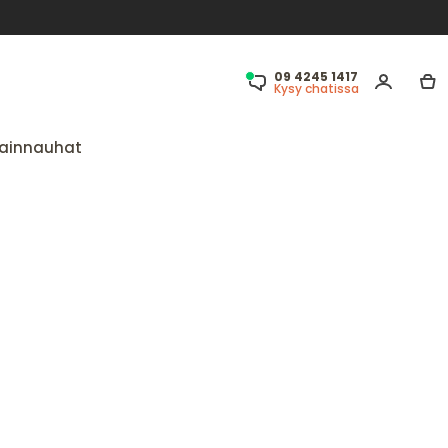
09 4245 1417
Kysy chatissa
ainnauhat