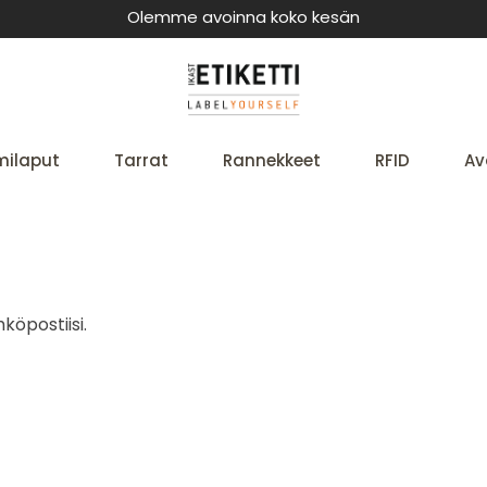
Olemme avoinna koko kesän
milaput
Tarrat
Rannekkeet
RFID
Av
köpostiisi.