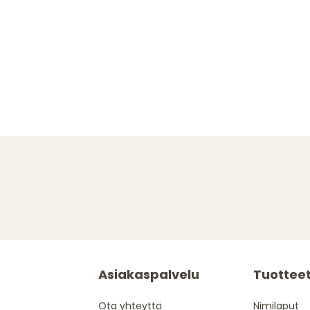
Asiakaspalvelu
Tuottee
Ota yhteyttä
Nimilaput