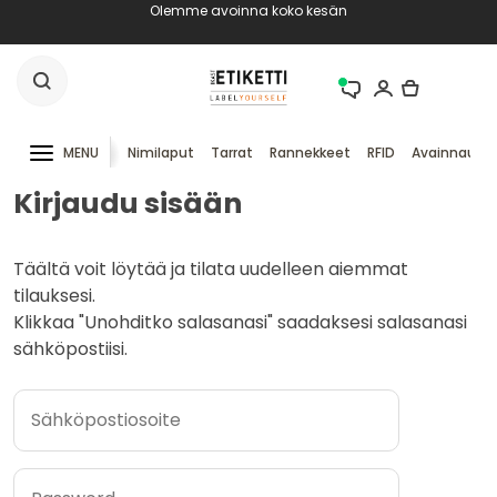
Olemme avoinna koko kesän
MENU
Nimilaput
Tarrat
Rannekkeet
RFID
Avainnauha
Kirjaudu sisään
Täältä voit löytää ja tilata uudelleen aiemmat
tilauksesi.
Klikkaa "Unohditko salasanasi" saadaksesi salasanasi
sähköpostiisi.