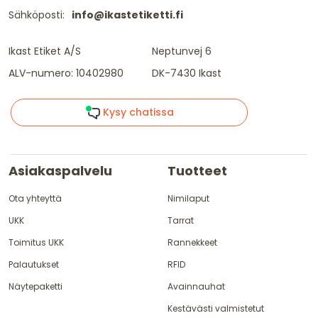
Sähköposti:
info@ikastetiketti.fi
Ikast Etiket A/S
Neptunvej 6
ALV-numero: 10402980
DK-7430 Ikast
Kysy chatissa
Asiakaspalvelu
Tuotteet
Ota yhteyttä
Nimilaput
UKK
Tarrat
Toimitus UKK
Rannekkeet
Palautukset
RFID
Näytepaketti
Avainnauhat
Kestävästi valmistetut