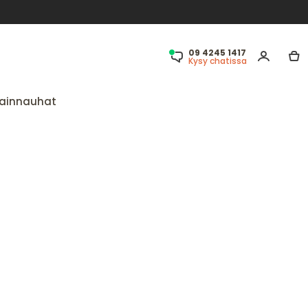
09 4245 1417
Kysy chatissa
ainnauhat