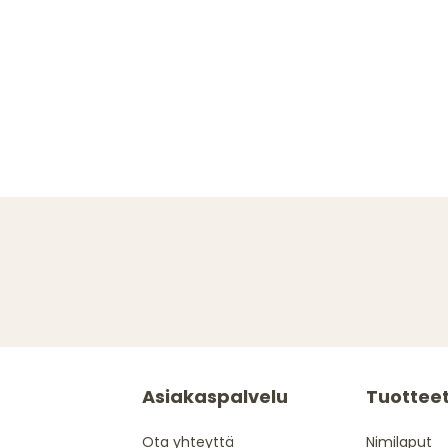
Asiakaspalvelu
Tuottee
Ota yhteyttä
Nimilaput