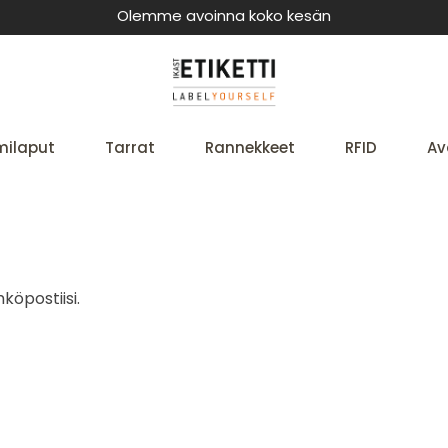
Olemme avoinna koko kesän
milaput
Tarrat
Rannekkeet
RFID
Av
köpostiisi.