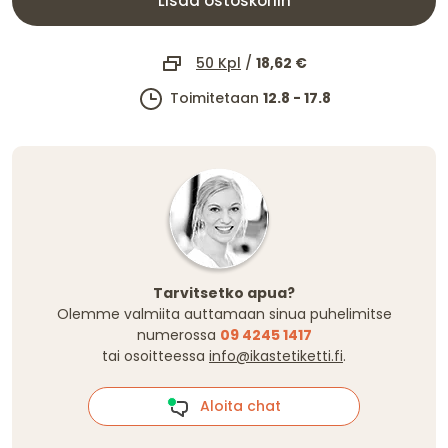
Lisää ostoskoriin
50 Kpl
/
18,62 €
Toimitetaan
12.8 - 17.8
Tarvitsetko apua?
Olemme valmiita auttamaan sinua puhelimitse
numerossa
09 4245 1417
tai osoitteessa
info@ikastetiketti.fi
.
Aloita chat