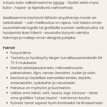
tutustu koko valikoimaamme
tarroja
– löydät sieltä myös
kulta-, hopea- ja läpinäkyviä vaihtoehtoja.
Asiakkaamme käyttävät kiiltäviä vinyylitarroja moniin eri
tarkoituksiin – vain mielikuvitus on rajana. Voit ladata oman
suunnitelmasi logolla tai grafiikalla suoraan verkkosivuilta, tai
hyödyntää Ikast Etiketti -sivustolta löytyviä valmiita
hahmoja ja malleja oman designisi pohjaksi.
Faktat
Pysyvä liima
Testattu ja hyväksytty lelujen turvallisuusstandardin EN
71-3 mukaisesti.
Kestää astianpesukoneen, mikroaaltouunin,
pakastuksen, öljyn, rasvan, bensiinin, tuulen ja sään.
Kestäviä ja täydellisiä esimerkiksi kenkiin, kirjoihin,
eväsrasioihin, työkaluihin ja varusteisiin.
Painatus on myrkytön ja liuotteeton.
Valitse oma teksti, värit, tausta, logo tai kuva – lataa
oma grafiikka “Lataa tausta” -toiminnon kautta.
Pyöreät tarrat sopivat hyvin koristeeksi tai ilmaisemaan