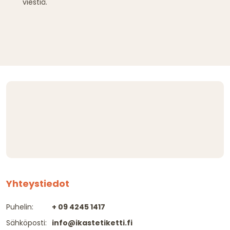
viestiä.
Yhteystiedot
Puhelin:
+ 09 4245 1417
Sähköposti:
info@ikastetiketti.fi