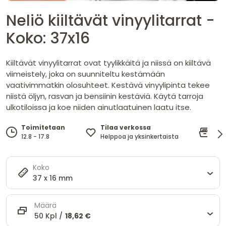
Neliö kiiltävät vinyylitarrat -
Koko: 37x16
Kiiltävät vinyylitarrat ovat tyylikkäitä ja niissä on kiiltävä
viimeistely, joka on suunniteltu kestämään
vaativimmatkin olosuhteet. Kestävä vinyylipinta tekee
niistä öljyn, rasvan ja bensiinin kestäviä. Käytä tarroja
ulkotiloissa ja koe niiden ainutlaatuinen laatu itse.
Tilaa verkossa
Ke
Toimitetaan
Helppoa ja yksinkertaista
jop
12.8 - 17.8
Koko
37 x 16 mm
Määrä
50 Kpl /
18,62 €