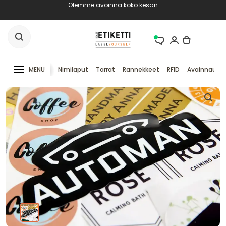
Olemme avoinna koko kesän
MENU
Nimilaput
Tarrat
Rannekkeet
RFID
Avainnauha